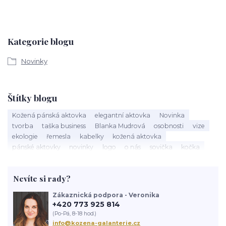
Kategorie blogu
Novinky
Štítky blogu
Kožená pánská aktovka
elegantní aktovka
Novinka
tvorba
taška business
Blanka Mudrová
osobnosti
vize
ekologie
řemesla
kabelky
kožená aktovka
pánské aktovky
novinky
logo
o nás
sovička
kočka
kožená kabelka
výroba kabelky
nová kabelka
taška
červená kabelka
kožený batoh
výlet
historie batohu
Nevíte si rady?
navrhování
Zákaznická podpora - Veronika
+420 773 925 814
(Po-Pá, 8-18 hod.)
info@kozena-galanterie.cz