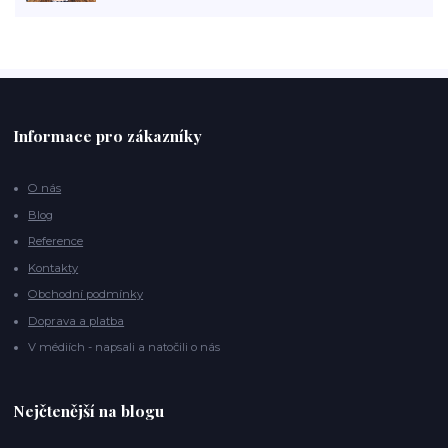
Informace pro zákazníky
O nás
Blog
Reference
Kontakty
Obchodní podmínky
Doprava a platba
V médiích - napsali a natočili o nás
Nejčtenější na blogu