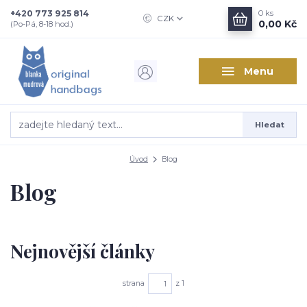
+420 773 925 814
0
ks
CZK
0,00 Kč
(Po-Pá, 8-18 hod.)
Menu
Hledat
Úvod
Blog
Blog
Nejnovější články
strana
z 1