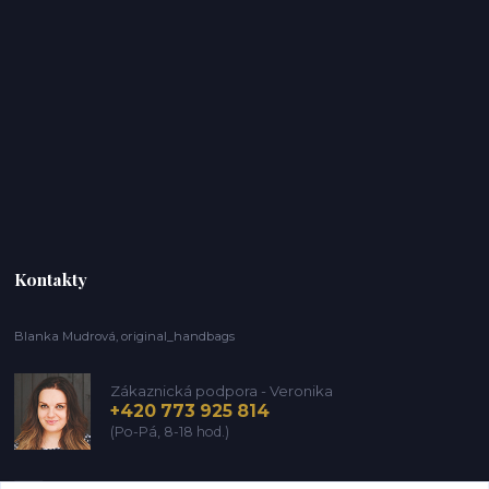
Kontakty
Blanka Mudrová, original_handbags
Zákaznická podpora - Veronika
+420 773 925 814
(Po-Pá, 8-18 hod.)