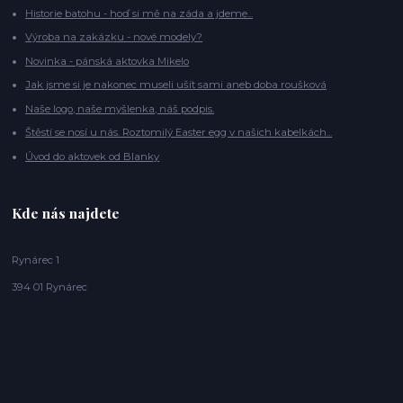
Historie batohu - hoď si mě na záda a jdeme...
Výroba na zakázku - nové modely?
Novinka - pánská aktovka Mikelo
Jak jsme si je nakonec museli ušít sami aneb doba roušková
Naše logo, naše myšlenka, náš podpis.
Štěstí se nosí u nás. Roztomilý Easter egg v našich kabelkách...
Úvod do aktovek od Blanky
Kde nás najdete
Rynárec 1
394 01 Rynárec