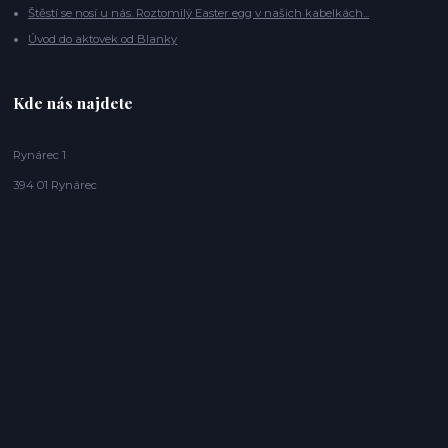
Štěstí se nosí u nás. Roztomilý Easter egg v našich kabelkách...
Úvod do aktovek od Blanky
Kde nás najdete
Rynárec 1
394 01 Rynárec