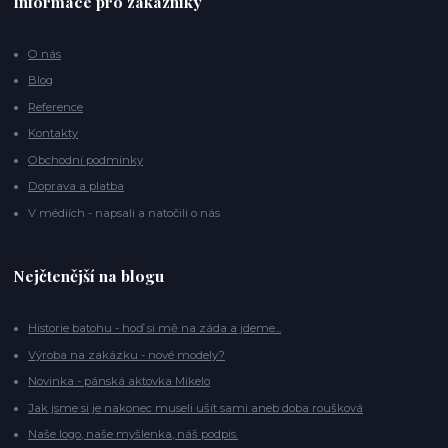
Informace pro zákazníky
O nás
Blog
Reference
Kontakty
Obchodní podmínky
Doprava a platba
V médiích - napsali a natočili o nás
Nejčtenější na blogu
Historie batohu - hoď si mě na záda a jdeme...
Výroba na zakázku - nové modely?
Novinka - pánská aktovka Mikelo
Jak jsme si je nakonec museli ušít sami aneb doba roušková
Naše logo, naše myšlenka, náš podpis.