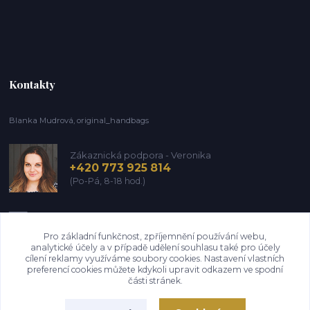
Kontakty
Blanka Mudrová, original_handbags
Zákaznická podpora - Veronika
+420 773 925 814
(Po-Pá, 8-18 hod.)
info@kozena-galanterie.cz
Pro základní funkčnost, zpříjemnění používání webu,
analytické účely a v případě udělení souhlasu také pro účely
cílení reklamy využíváme soubory cookies. Nastavení vlastních
preferencí cookies můžete kdykoli upravit odkazem ve spodní
části stránek.