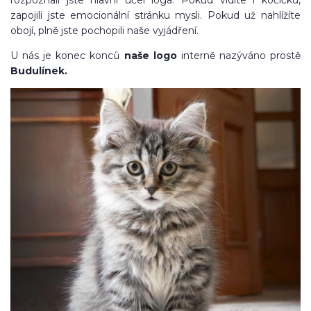
rozpoznali jste hlavní účel loga. Pokud vidíte i kočičku,
zapojili jste emocionální stránku mysli. Pokud už nahlížíte
obojí, plně jste pochopili naše vyjádření.
U nás je konec konců
naše logo
interně nazýváno prostě
Budulínek.