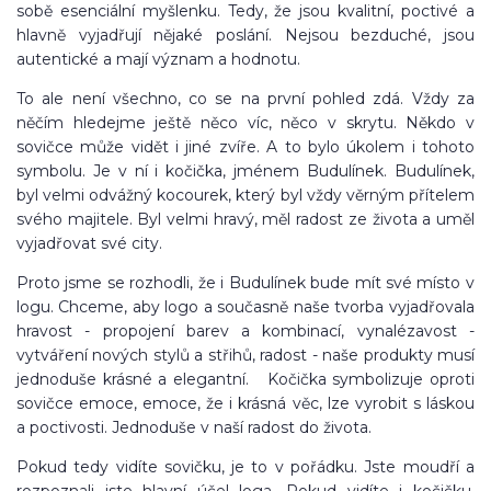
sobě esenciální myšlenku. Tedy, že jsou kvalitní, poctivé a
hlavně vyjadřují nějaké poslání. Nejsou bezduché, jsou
autentické a mají význam a hodnotu.
To ale není všechno, co se na první pohled zdá. Vždy za
něčím hledejme ještě něco víc, něco v skrytu. Někdo v
sovičce může vidět i jiné zvíře. A to bylo úkolem i tohoto
symbolu. Je v ní i kočička, jménem Budulínek. Budulínek,
byl velmi odvážný kocourek, který byl vždy věrným přítelem
svého majitele. Byl velmi hravý, měl radost ze života a uměl
vyjadřovat své city.
Proto jsme se rozhodli, že i Budulínek bude mít své místo v
logu. Chceme, aby logo a současně naše tvorba vyjadřovala
hravost - propojení barev a kombinací, vynalézavost -
vytváření nových stylů a střihů, radost - naše produkty musí
jednoduše krásné a elegantní. Kočička symbolizuje oproti
sovičce emoce, emoce, že i krásná věc, lze vyrobit s láskou
a poctivosti. Jednoduše v naší radost do života.
Pokud tedy vidíte sovičku, je to v pořádku. Jste moudří a