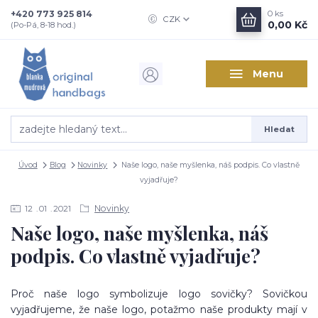
+420 773 925 814
0
ks
CZK
0,00 Kč
(Po-Pá, 8-18 hod.)
Menu
Hledat
Úvod
Blog
Novinky
Naše logo, naše myšlenka, náš podpis. Co vlastně
vyjadřuje?
Novinky
12
01
2021
Naše logo, naše myšlenka, náš
podpis. Co vlastně vyjadřuje?
Proč naše logo symbolizuje logo sovičky? Sovičkou
vyjadřujeme, že naše logo, potažmo naše produkty mají v