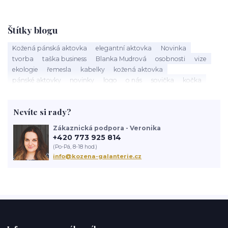
Štítky blogu
Kožená pánská aktovka
elegantní aktovka
Novinka
tvorba
taška business
Blanka Mudrová
osobnosti
vize
ekologie
řemesla
kabelky
kožená aktovka
pánské aktovky
novinky
logo
o nás
sovička
kočka
kožená kabelka
výroba kabelky
nová kabelka
taška
červená kabelka
kožený batoh
výlet
historie batohu
Nevíte si rady?
navrhování
Zákaznická podpora - Veronika
+420 773 925 814
(Po-Pá, 8-18 hod.)
info@kozena-galanterie.cz