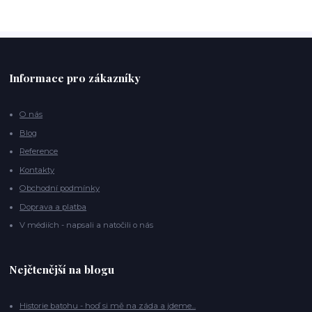
Informace pro zákazníky
O nás
Blog
Reference
Kontakty
Obchodní podmínky
Doprava a platba
V médiích - napsali a natočili o nás
Nejčtenější na blogu
Historie batohu - hoď si mě na záda a jdeme...