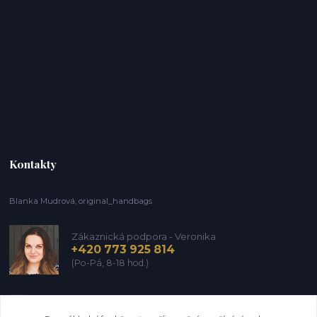
Kontakty
Blanka Mudrová, original_handbags
Zákaznická podpora - Veronika
+420 773 925 814
(Po-Pá, 8-18 hod.)
info@kozena-galanterie.cz