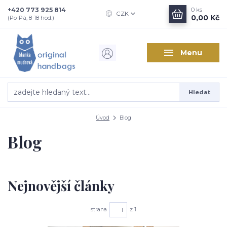
+420 773 925 814
0
ks
CZK
0,00 Kč
(Po-Pá, 8-18 hod.)
Menu
Hledat
Úvod
Blog
Blog
Nejnovější články
strana
z 1