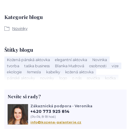
Kategorie blogu
Novinky
Štítky blogu
Kožená pánská aktovka
elegantní aktovka
Novinka
tvorba
taška business
Blanka Mudrová
osobnosti
vize
ekologie
řemesla
kabelky
kožená aktovka
pánské aktovky
novinky
logo
o nás
sovička
kočka
kožená kabelka
výroba kabelky
nová kabelka
taška
červená kabelka
kožený batoh
výlet
historie batohu
Nevíte si rady?
navrhování
Zákaznická podpora - Veronika
+420 773 925 814
(Po-Pá, 8-18 hod.)
info@kozena-galanterie.cz