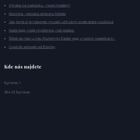
Výroba na zakázku - nové modely?
Novinka - pánská aktovka Mikelo
Jak jsme si je nakonec museli ušít sami aneb doba roušková
Naše logo, naše myšlenka, náš podpis.
Štěstí se nosí u nás. Roztomilý Easter egg v našich kabelkách...
Úvod do aktovek od Blanky
Kde nás najdete
Rynárec 1
394 01 Rynárec