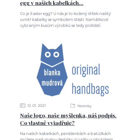
egg v našich kabelkách...
Co je Easter egg? U nás je to kožený štítek našitý
uvnitř kabelky se symbolem štěstí. Namátkově
vybraným kusům výrobků se tedy poštěstí.
12
01
2021
Novinky
Naše logo, naše myšlenka, náš podpis.
Co vlastně vyjadřuje?
Na našich kabelkách, peněženkách a batůžkách
můžete najít malou destičku či ražbu s obrázkem