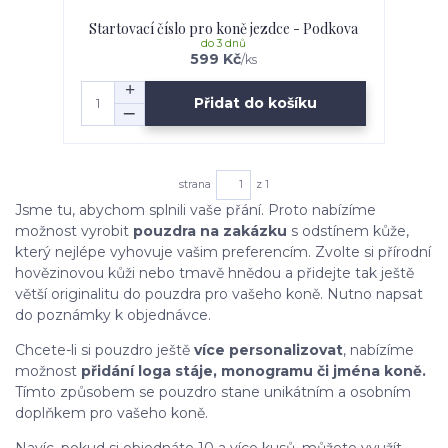
Startovací číslo pro koně jezdce - Podkova
do 3 dnů
599 Kč
/
ks
Přidat do košíku
strana
z 1
Jsme tu, abychom splnili vaše přání. Proto nabízíme
možnost vyrobit
pouzdra na zakázku
s odstínem kůže,
který nejlépe vyhovuje vašim preferencím. Zvolte si přírodní
hovězinovou kůži nebo tmavě hnědou a přidejte tak ještě
větší originalitu do pouzdra pro vašeho koně. Nutno napsat
do poznámky k objednávce.
Chcete-li si pouzdro ještě
více personalizovat
, nabízíme
možnost
přidání loga stáje, monogramu či jména koně.
Tímto způsobem se pouzdro stane unikátním a osobním
doplňkem pro vašeho koně.
Navíc, pokud si objednáte 10 a více kusů, můžete využít