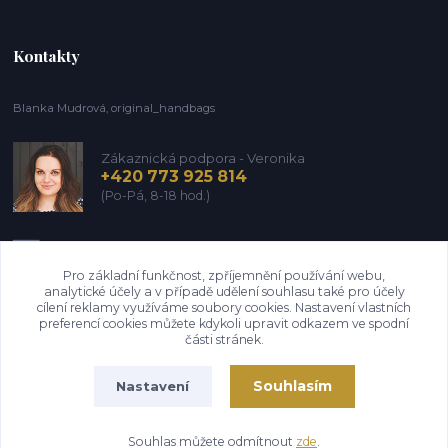
Kontakty
Blanka Mudrová, original_handbags
Zákaznická podpora - Veronika
+420 773 925 814
(Po-Pá, 8-18 hod.)
info@kozena-galanterie.cz
Pro základní funkčnost, zpříjemnění používání webu,
analytické účely a v případě udělení souhlasu také pro účely
cílení reklamy využíváme soubory cookies. Nastavení vlastních
preferencí cookies můžete kdykoli upravit odkazem ve spodní
části stránek.
Souhlasím
Nastavení
Copyright Blanka Mudrová (Brašnář z Vysočiny) 2004-2026. Všechna práva
vyhrazena. Design 6/2026
Souhlas můžete odmítnout
zde
.