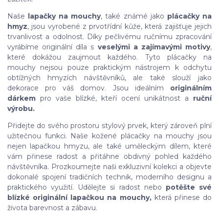
Naše
lapačky na mouchy
, také známé jako
plácačky na
hmyz
, jsou vyrobené z prvotřídní kůže, která zajišťuje jejich
trvanlivost a odolnost. Díky pečlivému ručnímu zpracování
vyrábíme originální díla s
veselými a zajímavými motivy
,
které dokážou zaujmout každého. Tyto plácačky na
mouchy nejsou pouze praktickým nástrojem k odchytu
obtížných hmyzích návštěvníků, ale také slouží jako
dekorace pro váš domov. Jsou ideálním
originálním
dárkem
pro vaše blízké, kteří ocení unikátnost a
ruční
výrobu.
Přidejte do svého prostoru stylový prvek, který zároveň plní
užitečnou funkci. Naše kožené plácačky na mouchy jsou
nejen lapačkou hmyzu, ale také uměleckým dílem, které
vám přinese radost a přitáhne obdivný pohled každého
návštěvníka. Prozkoumejte naši exkluzivní kolekci a objevte
dokonalé spojení tradičních technik, moderního designu a
praktického využití. Udělejte si radost nebo
potěšte své
blízké originální lapačkou na mouchy,
která přinese do
života barevnost a zábavu.