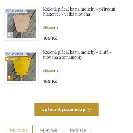
Kožená plácačka na mouchy - přírodní
TOP produkt
hlazenice - velká moucha
Skladem
2.
169 Kč
Kožená plácačka na mouchy - žlutá -
TOP produkt
moucha a ornamenty
Novinka
Skladem
3.
169 Kč
Upřesnit parametry
Nejnovější
Nejlevnější
Nejdražší