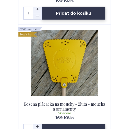
169 Kč
/
ks
Přidat do košíku
TOP produkt
Novinka
Kožená plácačka na mouchy - žlutá - moucha
a ornamenty
Skladem
169 Kč
/
ks