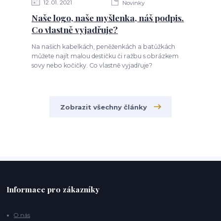
12
01
2021
Novinky
Naše logo, naše myšlenka, náš podpis.
Co vlastně vyjadřuje?
Na našich kabelkách, peněženkách a batůžkách
můžete najít malou destičku či ražbu s obrázkem
sovy nebo kočičky. Co vlastně vyjadřuje?
Zobrazit všechny články
Informace pro zákazníky
O nás