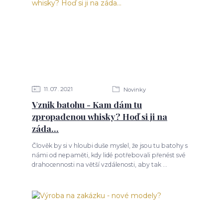
11
07
2021
Novinky
Vznik batohu - Kam dám tu
zpropadenou whisky? Hoď si ji na
záda...
Člověk by si v hloubi duše myslel, že jsou tu batohy s
námi od nepaměti, kdy lidé potřebovali přenést své
drahocennosti na větší vzdálenosti, aby tak ...