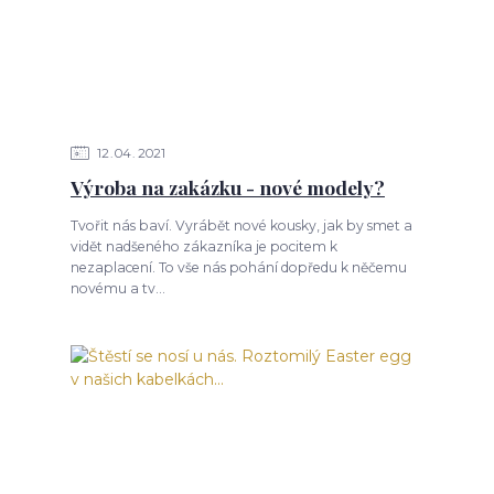
12
04
2021
Výroba na zakázku - nové modely?
Tvořit nás baví. Vyrábět nové kousky, jak by smet a
vidět nadšeného zákazníka je pocitem k
nezaplacení. To vše nás pohání dopředu k něčemu
novému a tv...