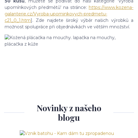
50 kusů
, můžete se podívat do naší kategorie 'Výroba
upomínkových předmětů' na stránce:
https://www.kozena-
galanterie.cz/Vyroba-upominkovych-predmetu-
c21_0_1.htm
]. Zde najdete široký výběr našich výrobků a
možnost spolupráce při objednávkách ve větším množství.
Novinky z našeho
blogu