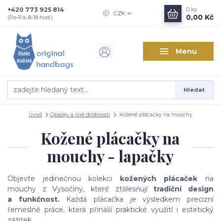
+420 773 925 814
0
ks
CZK
0,00 Kč
(Po-Pá, 8-18 hod.)
Menu
Hledat
Úvod
Opasky a jiné drobnosti
Kožené plácačky na mouchy
Kožené plácačky na
mouchy - lapačky
Objevte jedinečnou kolekci
kožených plácaček
na
mouchy z Vysočiny, které ztělesňují
tradiční design
a
funkčnost.
Každá plácačka je výsledkem precizní
řemeslné práce, která přináší praktické využití i estetický
zážitek.