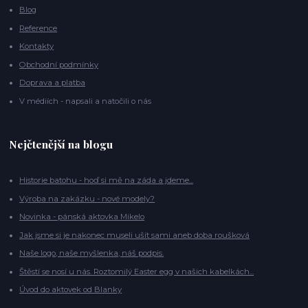
Blog
Reference
Kontakty
Obchodní podmínky
Doprava a platba
V médiích - napsali a natočili o nás
Nejčtenější na blogu
Historie batohu - hoď si mě na záda a jdeme...
Výroba na zakázku - nové modely?
Novinka - pánská aktovka Mikelo
Jak jsme si je nakonec museli ušít sami aneb doba roušková
Naše logo, naše myšlenka, náš podpis.
Štěstí se nosí u nás. Roztomilý Easter egg v našich kabelkách...
Úvod do aktovek od Blanky