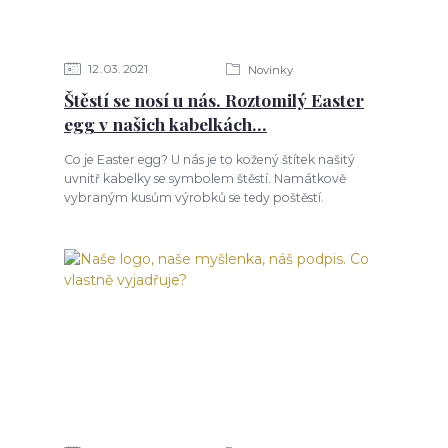
12
03
2021
Novinky
Štěstí se nosí u nás. Roztomilý Easter
egg v našich kabelkách...
Co je Easter egg? U nás je to kožený štítek našitý
uvnitř kabelky se symbolem štěstí. Namátkově
vybraným kusům výrobků se tedy poštěstí.