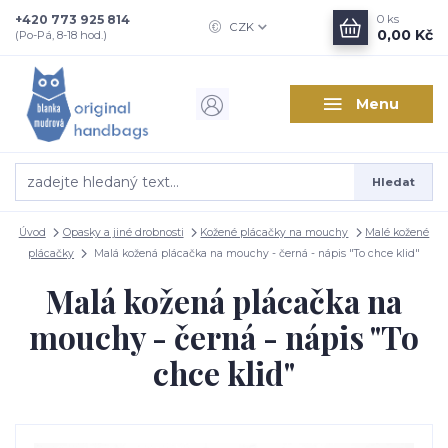
+420 773 925 814
0
ks
CZK
0,00 Kč
(Po-Pá, 8-18 hod.)
Menu
Hledat
Úvod
Opasky a jiné drobnosti
Kožené plácačky na mouchy
Malé kožené
plácačky
Malá kožená plácačka na mouchy - černá - nápis "To chce klid"
Malá kožená plácačka na
mouchy - černá - nápis "To
chce klid"