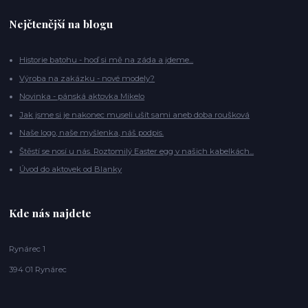
Nejčtenější na blogu
Historie batohu - hoď si mě na záda a jdeme...
Výroba na zakázku - nové modely?
Novinka - pánská aktovka Mikelo
Jak jsme si je nakonec museli ušít sami aneb doba roušková
Naše logo, naše myšlenka, náš podpis.
Štěstí se nosí u nás. Roztomilý Easter egg v našich kabelkách...
Úvod do aktovek od Blanky
Kde nás najdete
Rynárec 1
394 01 Rynárec