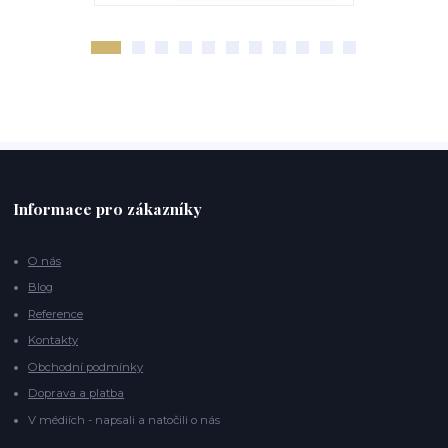
Informace pro zákazníky
O nás
Blog
Reference
Kontakty
Obchodní podmínky
Doprava a platba
V médiích - napsali a natočili o nás