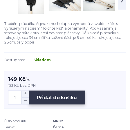
Tradiční plácačka či jinak mucholapka vyrobená z kvalitní kůže s
vyraženým nápisem "To chce klid" a ornamenty. Pod vázáním je
schovaný nýtek pro lepší pevnost plácačky. Délka celé plácačky s
rukojetí je cca 34 cm; šířka kožené části je 9 cm; délka rukojeti je cca
26 cm.
celý popis
Dostupnost
Skladem
149 Kč
/
ks
123 Kč
bez DPH
Přidat do košíku
Číslo produktu:
MP07
Barva:
Černá