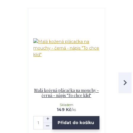
Malá kožená plácačka na mouchy -
Kožená p
černá - nápis "To chce klid"
béžová -
Skladem
149 Kč
/
ks
Přidat do košíku