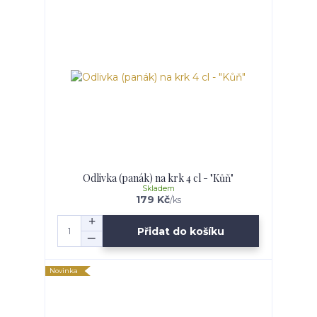
Odlivka (panák) na krk 4 cl - "Kůň"
Skladem
179 Kč
/
ks
Přidat do košíku
Novinka