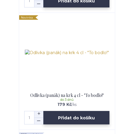
Přidat do košíku
Novinka
Odlivka (panák) na krk 4 cl - "To bodlo!"
do 3 dnů
179 Kč
/
ks
Přidat do košíku