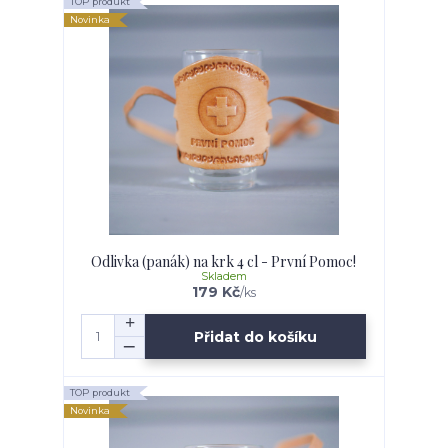
TOP produkt
Novinka
Odlivka (panák) na krk 4 cl - První Pomoc!
Skladem
179 Kč
/
ks
Přidat do košíku
TOP produkt
Novinka