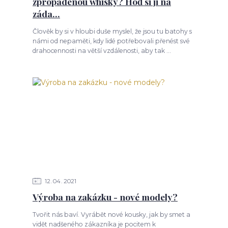
zpropadenou whisky? Hoď si ji na
záda...
Člověk by si v hloubi duše myslel, že jsou tu batohy s
námi od nepaměti, kdy lidé potřebovali přenést své
drahocennosti na větší vzdálenosti, aby tak ...
12
04
2021
Výroba na zakázku - nové modely?
Tvořit nás baví. Vyrábět nové kousky, jak by smet a
vidět nadšeného zákazníka je pocitem k