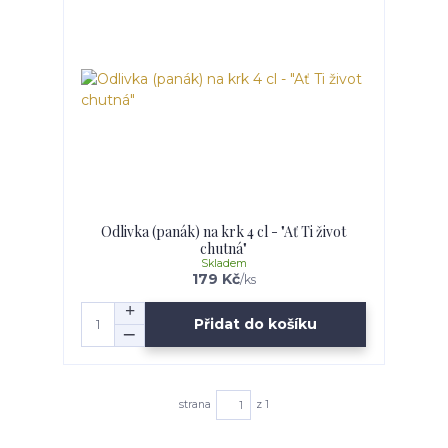
Odlivka (panák) na krk 4 cl - "Ať Ti život
chutná"
Skladem
179 Kč
/
ks
Přidat do košíku
strana
z 1