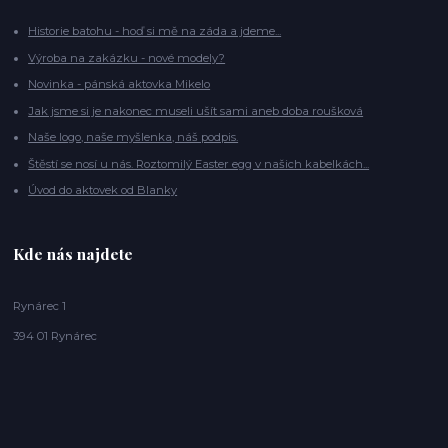
Historie batohu - hoď si mě na záda a jdeme...
Výroba na zakázku - nové modely?
Novinka - pánská aktovka Mikelo
Jak jsme si je nakonec museli ušít sami aneb doba roušková
Naše logo, naše myšlenka, náš podpis.
Štěstí se nosí u nás. Roztomilý Easter egg v našich kabelkách...
Úvod do aktovek od Blanky
Kde nás najdete
Rynárec 1
394 01 Rynárec