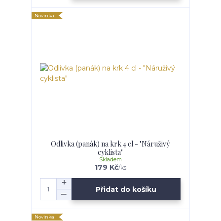
Novinka
Odlivka (panák) na krk 4 cl - "Náruživý
cyklista"
Skladem
179 Kč
/
ks
Přidat do košíku
Novinka