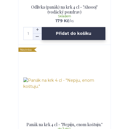
Odlivka (panák) na krk 4 cl - "Ahoooj"
(vodácký pozdrav)
Skladem
179 Kč
/
ks
Přidat do košíku
Novinka
Panák na krk 4 cl - "Nepiju, enom koštuju."
do 3 dnů