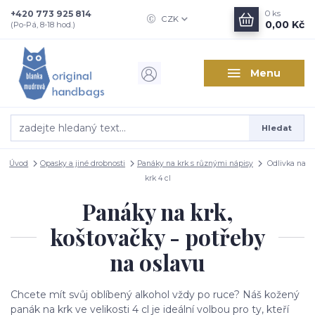
+420 773 925 814
0
ks
CZK
0,00 Kč
(Po-Pá, 8-18 hod.)
Menu
Hledat
Úvod
Opasky a jiné drobnosti
Panáky na krk s různými nápisy
Odlivka na
krk 4 cl
Panáky na krk,
koštovačky - potřeby
na oslavu
Chcete mít svůj oblíbený alkohol vždy po ruce? Náš kožený
panák na krk ve velikosti 4 cl je ideální volbou pro ty, kteří