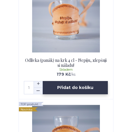
Odlivka (panák) na krk 4 cl - Nepiju, zlepšuji
si náladu!
Skladem
179 Kč
/
ks
Přidat do košíku
TOP produkt
Novinka