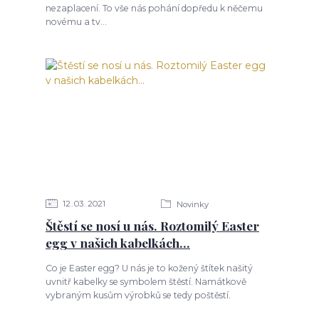
nezaplacení. To vše nás pohání dopředu k něčemu
novému a tv...
12
03
2021
Novinky
Štěstí se nosí u nás. Roztomilý Easter
egg v našich kabelkách...
Co je Easter egg? U nás je to kožený štítek našitý
uvnitř kabelky se symbolem štěstí. Namátkově
vybraným kusům výrobků se tedy poštěstí.