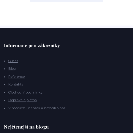
Informace pro zákazníky
O nás
Blog
Reference
Kontakty
Obchodní podmínky
Doprava a platba
V médiích - napsali a natočili o nás
Nejčtenější na blogu