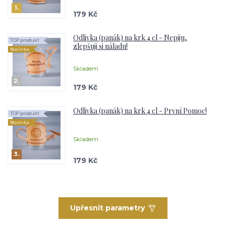
1.
179 Kč
Odlivka (panák) na krk 4 cl - Nepiju,
TOP produkt
zlepšuji si náladu!
Novinka
Skladem
2.
179 Kč
Odlivka (panák) na krk 4 cl - První Pomoc!
TOP produkt
Novinka
Skladem
3.
179 Kč
Upřesnit parametry