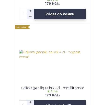
179 Kč
/
ks
Přidat do košíku
Novinka
Odlivka (panák) na krk 4 cl - "Vypálit červa"
do 3 dnů
179 Kč
/
ks