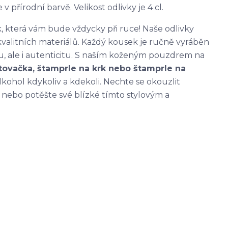
přírodní barvě. Velikost odlivky je 4 cl.
k, která vám bude vždycky při ruce! Naše odlivky
kvalitních materiálů. Každý kousek je ručně vyráběn
tu, ale i autenticitu. S naším koženým pouzdrem na
tovačka, štamprle na krk nebo štamprle na
lkohol kdykoliv a kdekoli. Nechte se okouzlit
t nebo potěšte své blízké tímto stylovým a