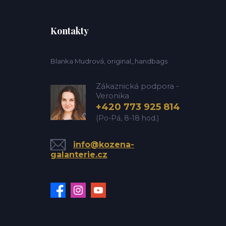
Kontakty
Blanka Mudrová, original_handbags
Zákaznická podpora -
Veronika
+420 773 925 814
(Po-Pá, 8-18 hod.)
info@kozena-
galanterie.cz