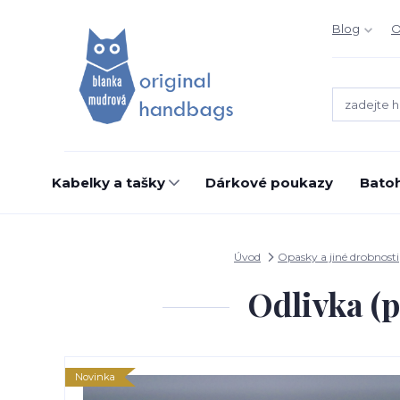
Blog
O
Kabelky a tašky
Dárkové poukazy
Bato
Úvod
Opasky a jiné drobnosti
Odlivka (p
Novinka