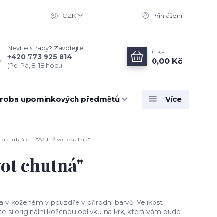
CZK
Přihlášení
Nevíte si rady? Zavolejte.
0
ks
+420 773 925 814
0,00 Kč
(Po-Pá, 8-18 hod.)
roba upomínkových předmětů
Více
a krk 4 cl - "Ať Ti život chutná"
vot chutná"
na v koženém v pouzdře v přírodní barvě. Velikost
jte si originální koženou odlivku na krk, která vám bude