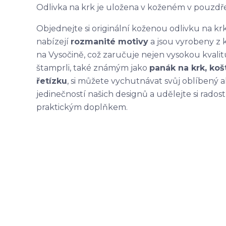
Odlivka na krk je uložena v koženém v pouzdře v 
Objednejte si originální koženou odlivku na kr
nabízejí
rozmanité motivy
a jsou vyrobeny z 
na Vysočině, což zaručuje nejen vysokou kvali
štamprli, také známým jako
panák na krk, koš
řetízku
, si můžete vychutnávat svůj oblíbený a
jedinečností našich designů a udělejte si rados
praktickým doplňkem.