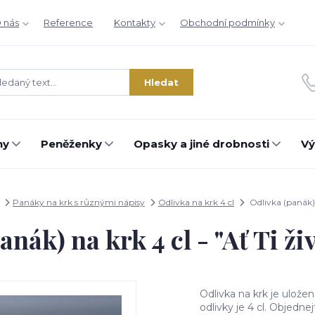
 nás
Reference
Kontakty
Obchodní podmínky
Hledat
hy
Peněženky
Opasky a jiné drobnosti
Vý
Panáky na krk s různými nápisy
Odlivka na krk 4 cl
Odlivka (panák) n
anák) na krk 4 cl - "Ať Ti ži
Odlivka na krk je ulože
odlivky je 4 cl. Objedne