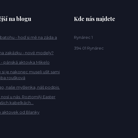
jší na blogu
Kde nás najdete
 batohu - hoď si mě na záda a
Rynárec 1
394 01 Rynárec
na zakázku - nové modely?
 - pánská aktovka Mikelo
 si je nakonec museli ušít sami
ba roušková
go, naše myšlenka, náš podpis.
e nosí u nás. Roztomilý Easter
šich kabelkách...
 aktovek od Blanky