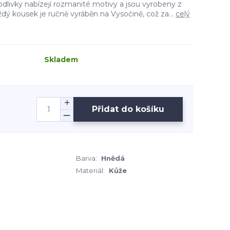
odlivky nabízejí rozmanité motivy a jsou vyrobeny z
aždý kousek je ručně vyráběn na Vysočině, což za...
celý
Skladem
Přidat do košíku
Barva:
Hnědá
Materiál:
Kůže