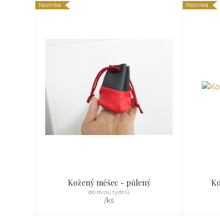
Novinka
Novinka
Kožený měšec - půlený
Ko
do dvou týdnů
/
ks