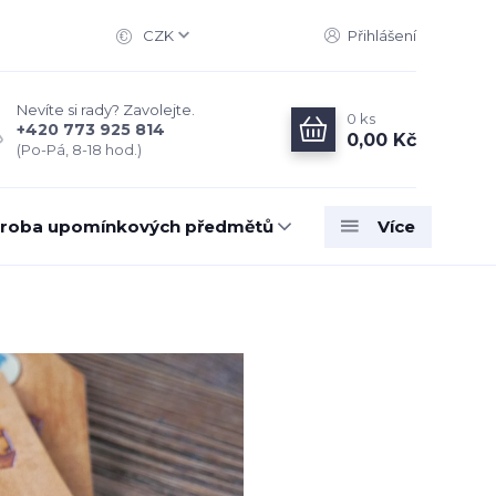
CZK
Přihlášení
Nevíte si rady? Zavolejte.
0
ks
+420 773 925 814
0,00 Kč
(Po-Pá, 8-18 hod.)
roba upomínkových předmětů
Více