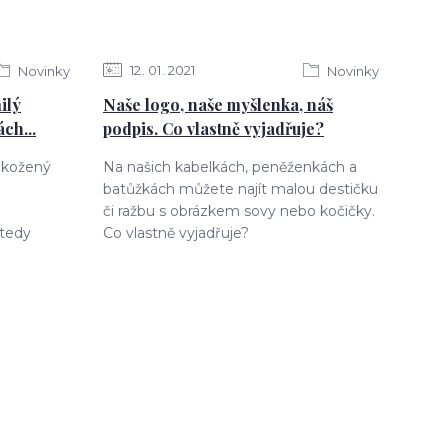
12
01
2021
Novinky
Novinky
ilý
Naše logo, naše myšlenka, náš
ch...
podpis. Co vlastně vyjadřuje?
o kožený
Na našich kabelkách, peněženkách a
batůžkách můžete najít malou destičku
či ražbu s obrázkem sovy nebo kočičky.
tedy
Co vlastně vyjadřuje?