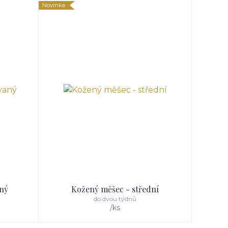
Novinka
aný
Kožený měšec - střední
do dvou týdnů
/
ks