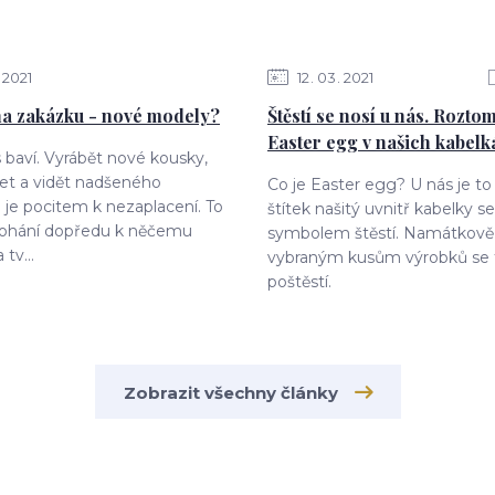
2021
12
03
2021
a zakázku - nové modely?
Štěstí se nosí u nás. Roztom
Easter egg v našich kabelká
s baví. Vyrábět nové kousky,
et a vidět nadšeného
Co je Easter egg? U nás je t
 je pocitem k nezaplacení. To
štítek našitý uvnitř kabelky se
pohání dopředu k něčemu
symbolem štěstí. Namátkově
tv...
vybraným kusům výrobků se 
poštěstí.
Zobrazit všechny články