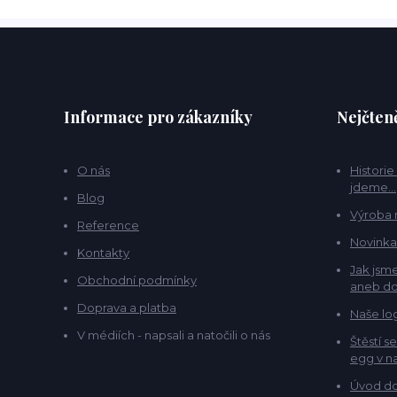
Informace pro zákazníky
Nejčteně
O nás
Historie
jdeme...
Blog
Výroba 
Reference
Novinka
Kontakty
Jak jsme
Obchodní podmínky
aneb do
Doprava a platba
Naše lo
V médiích - napsali a natočili o nás
Štěstí s
egg v na
Úvod do