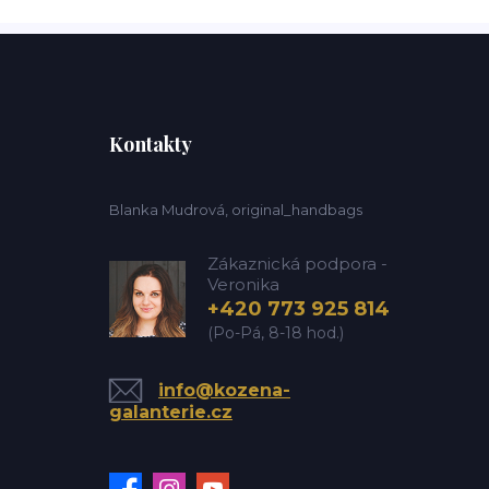
Kontakty
Blanka Mudrová, original_handbags
Zákaznická podpora -
Veronika
+420 773 925 814
(Po-Pá, 8-18 hod.)
info@kozena-
galanterie.cz