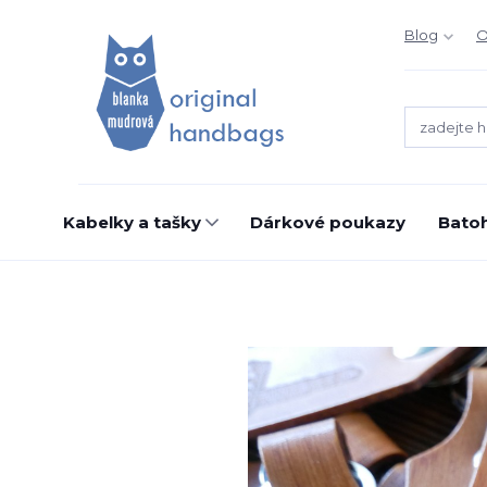
Blog
O
Kabelky a tašky
Dárkové poukazy
Bato