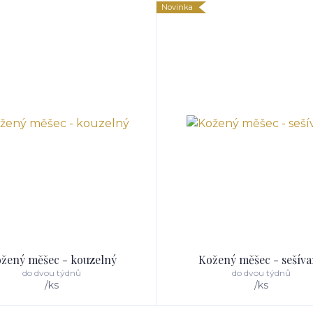
Novinka
žený měšec - kouzelný
Kožený měšec - sešív
do dvou týdnů
do dvou týdnů
/
ks
/
ks