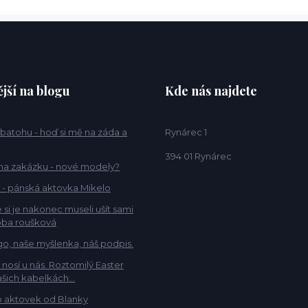
jší na blogu
Kde nás najdete
 batohu - hoď si mě na záda a
Rynárec 1
394 01 Rynárec
na zakázku - nové modely?
 - pánská aktovka Mikelo
 si je nakonec museli ušít sami
ba roušková
go, naše myšlenka, náš podpis.
e nosí u nás. Roztomilý Easter
šich kabelkách...
 aktovek od Blanky