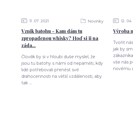
11
07
2021
12
04
Novinky
Vznik batohu - Kam dám tu
Výroba n
zpropadenou whisky? Hoď si ji na
Tvořit ná
záda...
jak by sm
zákazníka
Člověk by si v hloubi duše myslel, že
vše nás 
jsou tu batohy s námi od nepaměti, kdy
novému a 
lidé potřebovali přenést své
drahocennosti na větší vzdálenosti, aby
tak ...