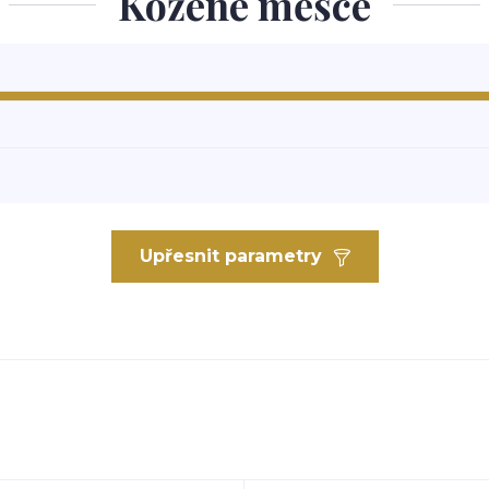
Kožené měšce
Upřesnit parametry