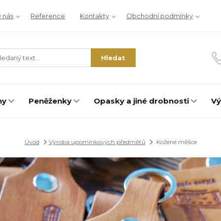
 nás
Reference
Kontakty
Obchodní podmínky
Hledat
hy
Peněženky
Opasky a jiné drobnosti
Vý
Úvod
Výroba upomínkových předmětů
Kožené měšce