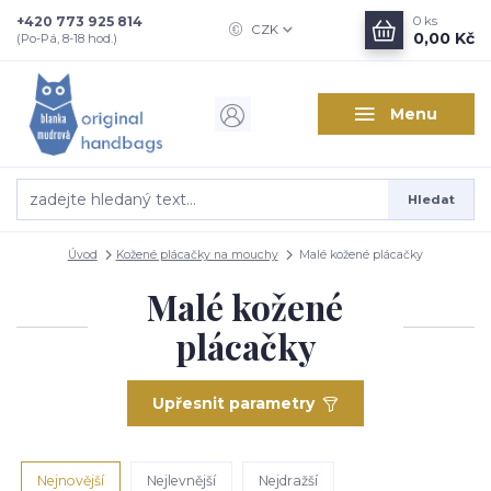
+420 773 925 814
0
ks
CZK
0,00 Kč
(Po-Pá, 8-18 hod.)
Menu
Hledat
Úvod
Kožené plácačky na mouchy
Malé kožené plácačky
Malé kožené
plácačky
Upřesnit parametry
Nejnovější
Nejlevnější
Nejdražší