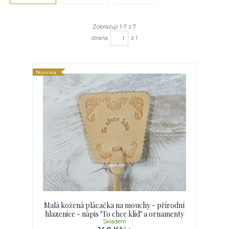
Zobrazuji 1-7 z 7
strana
z 1
Novinka
Malá kožená plácačka na mouchy - přírodní
hlazenice - nápis "To chce klid" a ornamenty
Skladem