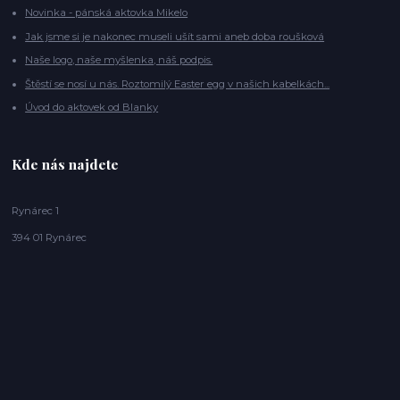
Novinka - pánská aktovka Mikelo
Jak jsme si je nakonec museli ušít sami aneb doba roušková
Naše logo, naše myšlenka, náš podpis.
Štěstí se nosí u nás. Roztomilý Easter egg v našich kabelkách...
Úvod do aktovek od Blanky
Kde nás najdete
Rynárec 1
394 01 Rynárec