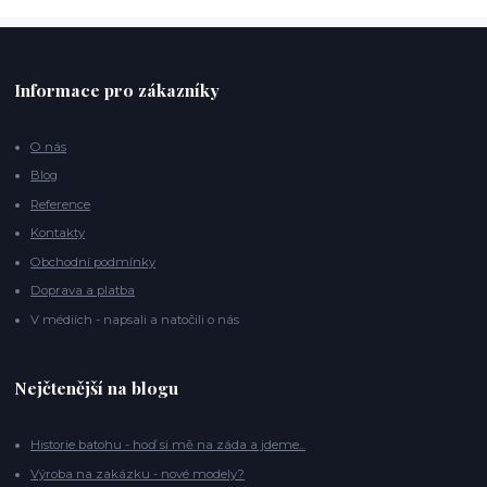
Informace pro zákazníky
O nás
Blog
Reference
Kontakty
Obchodní podmínky
Doprava a platba
V médiích - napsali a natočili o nás
Nejčtenější na blogu
Historie batohu - hoď si mě na záda a jdeme...
Výroba na zakázku - nové modely?