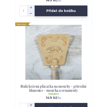
149 Kč
/
ks
Přidat do košíku
Novinka
Malá kožená plácačka na mouchy - přírodní
hlazenice - moucha a ornamenty
Skladem
149 Kč
/
ks