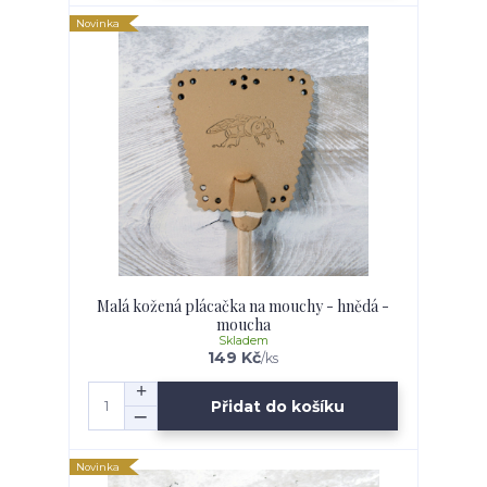
Novinka
Malá kožená plácačka na mouchy - hnědá -
moucha
Skladem
149 Kč
/
ks
Přidat do košíku
Novinka