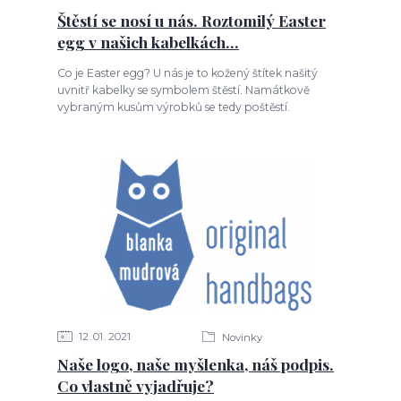
Štěstí se nosí u nás. Roztomilý Easter
egg v našich kabelkách...
Co je Easter egg? U nás je to kožený štítek našitý
uvnitř kabelky se symbolem štěstí. Namátkově
vybraným kusům výrobků se tedy poštěstí.
12
01
2021
Novinky
Naše logo, naše myšlenka, náš podpis.
Co vlastně vyjadřuje?