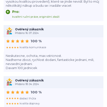
vysokou kvalitou provedení), které se jinde nevidí. Byl to můj
několikátý nákup a budu se i nadále vracet
Pro:
kvalitní ruční práce, originální zboží
Ověřený zákazník
Přidáno 16. 07. 2024
100 %
kvalita komunikace
Neskutecne, ochota, max.vstricnost.
Nadherne zbozi, rychlost dodani, fantasticke jednani, mili,
nevsedni jednani.
Davam 100 jednicek
Ověřený zákazník
Přidáno 18. 04. 2024
100 %
dodací lhůta
kvalita dopravy