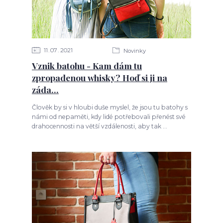
11
07
2021
Novinky
Vznik batohu - Kam dám tu
zpropadenou whisky? Hoď si ji na
záda...
Člověk by si v hloubi duše myslel, že jsou tu batohy s
námi od nepaměti, kdy lidé potřebovali přenést své
drahocennosti na větší vzdálenosti, aby tak ...