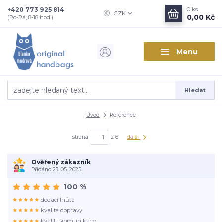
+420 773 925 814
0
ks
CZK
0,00 Kč
(Po-Pá, 8-18 hod.)
Menu
Hledat
Úvod
Reference
strana
z 6
další
Ověřený zákazník
Přidáno 28. 05. 2025
100 %
dodací lhůta
kvalita dopravy
kvalita komunikace