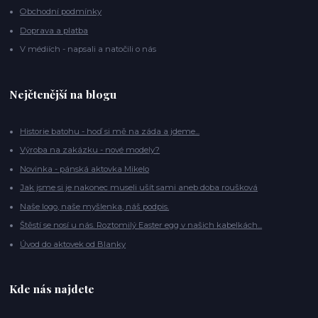
Obchodní podmínky
Doprava a platba
V médiích - napsali a natočili o nás
Nejčtenější na blogu
Historie batohu - hoď si mě na záda a jdeme...
Výroba na zakázku - nové modely?
Novinka - pánská aktovka Mikelo
Jak jsme si je nakonec museli ušít sami aneb doba roušková
Naše logo, naše myšlenka, náš podpis.
Štěstí se nosí u nás. Roztomilý Easter egg v našich kabelkách...
Úvod do aktovek od Blanky
Kde nás najdete