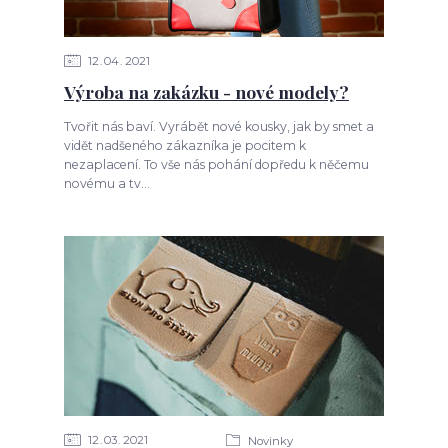
12
04
2021
Výroba na zakázku - nové modely?
Tvořit nás baví. Vyrábět nové kousky, jak by smet a
vidět nadšeného zákazníka je pocitem k
nezaplacení. To vše nás pohání dopředu k něčemu
novému a tv...
12
03
2021
Novinky