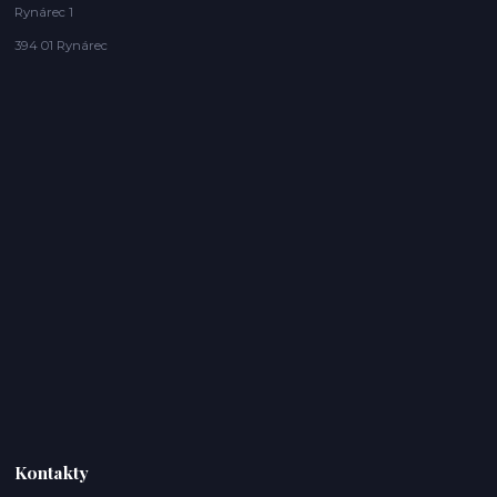
Rynárec 1
394 01 Rynárec
Kontakty