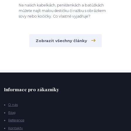
Na našich kabelkách, peněženkách a batůžkách
můžete najít malou destičku či ražbu s obrázkem
sovy nebo kočičky. Co vlastně vyjadřuje?
Zobrazit všechny články
Informace pro zákazníky
O nás
Blog
Reference
Kontakty