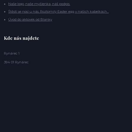
Naše logo, naše myšlenka, náš podpis.
Štěstí se nosí u nás. Roztomilý Easter egg v našich kabelkách...
Úvod do aktovek od Blanky
Kde nás najdete
Rynárec 1
394 01 Rynárec