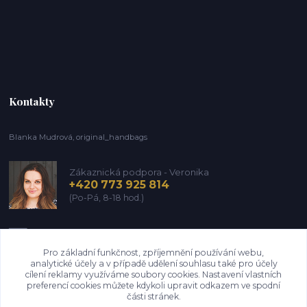
Kontakty
Blanka Mudrová, original_handbags
Zákaznická podpora - Veronika
+420 773 925 814
(Po-Pá, 8-18 hod.)
info@kozena-galanterie.cz
Pro základní funkčnost, zpříjemnění používání webu,
analytické účely a v případě udělení souhlasu také pro účely
cílení reklamy využíváme soubory cookies. Nastavení vlastních
preferencí cookies můžete kdykoli upravit odkazem ve spodní
části stránek.