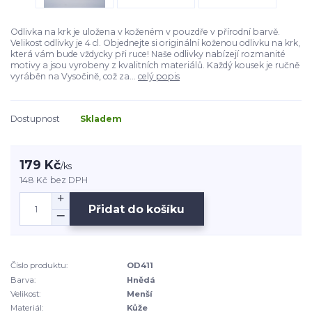
Odlivka na krk je uložena v koženém v pouzdře v přírodní barvě.
Velikost odlivky je 4 cl. Objednejte si originální koženou odlivku na krk,
která vám bude vždycky při ruce! Naše odlivky nabízejí rozmanité
motivy a jsou vyrobeny z kvalitních materiálů. Každý kousek je ručně
vyráběn na Vysočině, což za...
celý popis
Dostupnost
Skladem
179 Kč
/
ks
148 Kč
bez DPH
Přidat do košíku
Číslo produktu:
OD411
Barva:
Hnědá
Velikost:
Menší
Materiál:
Kůže