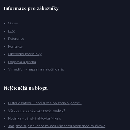
Informace pro zákazníky
O nás
Blog
Reference
Kontakty
Obchodní podmínky
Doprava a platba
V médiích - napsali a natočili o nás
Nejčtenější na blogu
Historie batohu - hoď si mě na záda a jdeme...
Výroba na zakázku - nové modely?
Novinka - pánská aktovka Mikelo
Jak jsme si je nakonec museli ušít sami aneb doba roušková