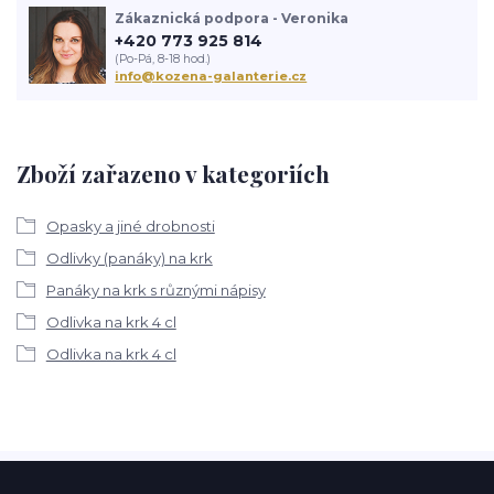
Zákaznická podpora - Veronika
+420 773 925 814
(Po-Pá, 8-18 hod.)
info@kozena-galanterie.cz
Zboží zařazeno v kategoriích
Opasky a jiné drobnosti
Odlivky (panáky) na krk
Panáky na krk s různými nápisy
Odlivka na krk 4 cl
Odlivka na krk 4 cl