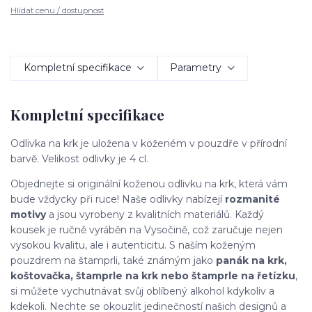
Hlídat cenu / dostupnost
Kompletní specifikace
Parametry
Kompletní specifikace
Odlivka na krk je uložena v koženém v pouzdře v přírodní
barvě. Velikost odlivky je 4 cl.
Objednejte si originální koženou odlivku na krk, která vám
bude vždycky při ruce! Naše odlivky nabízejí
rozmanité
motivy
a jsou vyrobeny z kvalitních materiálů. Každý
kousek je ručně vyráběn na Vysočině, což zaručuje nejen
vysokou kvalitu, ale i autenticitu. S naším koženým
pouzdrem na štamprli, také známým jako
panák na krk,
koštovačka, štamprle na krk nebo štamprle na řetízku
,
si můžete vychutnávat svůj oblíbený alkohol kdykoliv a
kdekoli. Nechte se okouzlit jedinečností našich designů a