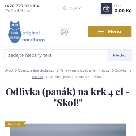
+420 773 925 814
0
ks
CZK
0,00 Kč
(Po-Pá, 8-18 hod.)
Menu
Hledat
Úvod
Opasky a jiné drobnosti
Panáky na krk s různými nápisy
Odlivka na
krk 4 cl
Odlivka (panák) na krk 4 cl - "Skol!"
Odlivka (panák) na krk 4 cl -
"Skol!"
Novinka