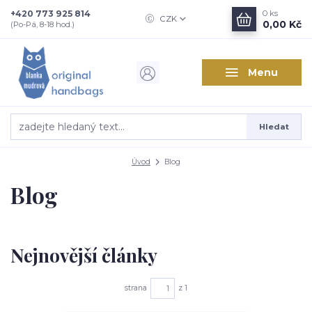
+420 773 925 814
0
ks
CZK
0,00 Kč
(Po-Pá, 8-18 hod.)
Menu
Hledat
Úvod
Blog
Blog
Nejnovější články
strana
z 1