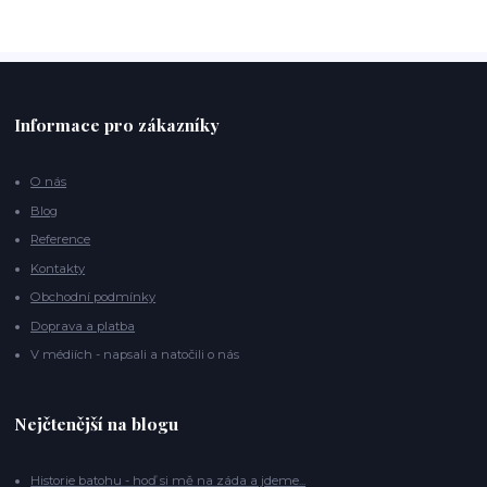
Informace pro zákazníky
O nás
Blog
Reference
Kontakty
Obchodní podmínky
Doprava a platba
V médiích - napsali a natočili o nás
Nejčtenější na blogu
Historie batohu - hoď si mě na záda a jdeme...