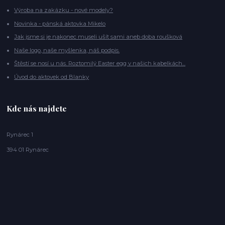
Výroba na zakázku - nové modely?
Novinka - pánská aktovka Mikelo
Jak jsme si je nakonec museli ušít sami aneb doba roušková
Naše logo, naše myšlenka, náš podpis.
Štěstí se nosí u nás. Roztomilý Easter egg v našich kabelkách...
Úvod do aktovek od Blanky
Kde nás najdete
Rynárec 1
394 01 Rynárec