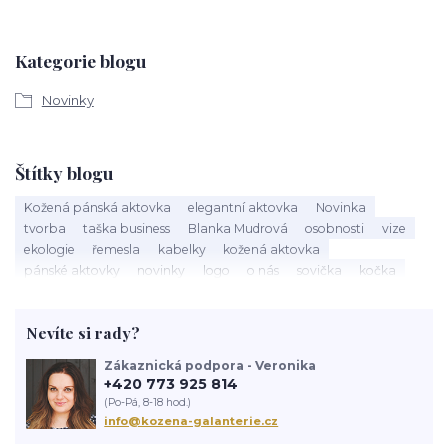
Kategorie blogu
Novinky
Štítky blogu
Kožená pánská aktovka
elegantní aktovka
Novinka
tvorba
taška business
Blanka Mudrová
osobnosti
vize
ekologie
řemesla
kabelky
kožená aktovka
pánské aktovky
novinky
logo
o nás
sovička
kočka
kožená kabelka
výroba kabelky
nová kabelka
taška
červená kabelka
kožený batoh
výlet
historie batohu
Nevíte si rady?
navrhování
Zákaznická podpora - Veronika
+420 773 925 814
(Po-Pá, 8-18 hod.)
info@kozena-galanterie.cz