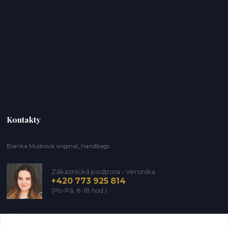
Kontakty
Blanka Mudrová, original_handbags
Zákaznická podpora - Veronika
+420 773 925 814
(Po-Pá, 8-18 hod.)
info@kozena-galanterie.cz