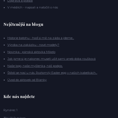
Doprava a platba
V médiích - napsali a natočili o nás
Nejčtenější na blogu
Historie batohu - hoď si mě na záda a jdeme...
Výroba na zakázku - nové modely?
Novinka - pánská aktovka Mikelo
Jak jsme si je nakonec museli ušít sami aneb doba roušková
Naše logo, naše myšlenka, náš podpis.
Štěstí se nosí u nás. Roztomilý Easter egg v našich kabelkách...
Úvod do aktovek od Blanky
Kde nás najdete
Rynárec 1