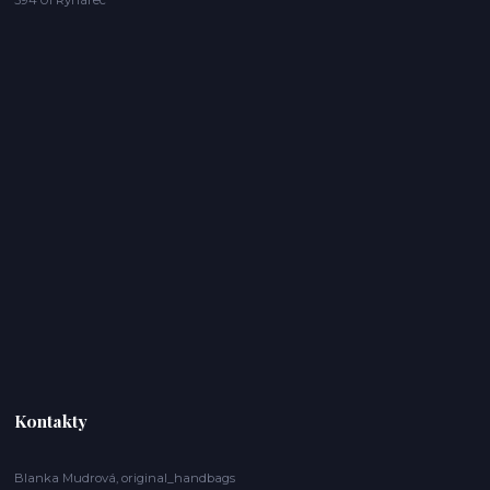
394 01 Rynárec
Kontakty
Blanka Mudrová, original_handbags