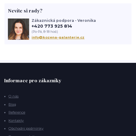
červená kabelka
kožený batoh
výlet
historie batohu
Nevíte si rady?
navrhování
Zákaznická podpora - Veronika
+420 773 925 814
(Po-Pá, 8-18 hod.)
info@kozena-galanterie.cz
Informace pro zákazníky
O nás
Blog
Reference
Kontakty
Obchodní podmínky