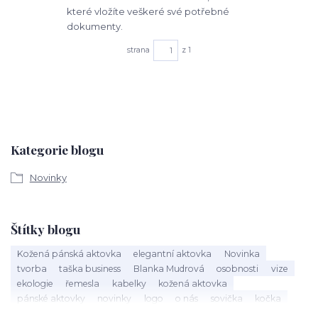
které vložíte veškeré své potřebné
dokumenty.
strana
z 1
Kategorie blogu
Novinky
Štítky blogu
Kožená pánská aktovka
elegantní aktovka
Novinka
tvorba
taška business
Blanka Mudrová
osobnosti
vize
ekologie
řemesla
kabelky
kožená aktovka
pánské aktovky
novinky
logo
o nás
sovička
kočka
kožená kabelka
výroba kabelky
nová kabelka
taška