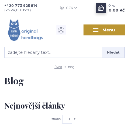
+420 773 925 814
0
ks
CZK
0,00 Kč
(Po-Pá, 8-18 hod.)
Menu
Hledat
Úvod
Blog
Blog
Nejnovější články
strana
z 1