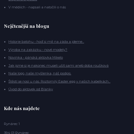
V médiích - napsali a natočili o nás
Nejčtenější na blogu
Historie batohu - hoď si mě na záda a jdeme...
Výroba na zakázku - nové modely?
Novinka - pánská aktovka Mikelo
Jak jsme si je nakonec museli ušít sami aneb doba roušková
Naše logo, naše myšlenka, náš podpis.
Štěstí se nosí u nás. Roztomilý Easter egg v našich kabelkách...
Úvod do aktovek od Blanky
Kde nás najdete
Rynárec 1
394 01 Rynárec