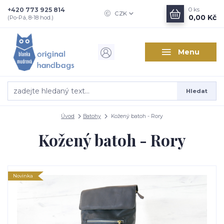
+420 773 925 814
0
ks
CZK
0,00 Kč
(Po-Pá, 8-18 hod.)
Menu
Hledat
Úvod
Batohy
Kožený batoh - Rory
Kožený batoh - Rory
Novinka