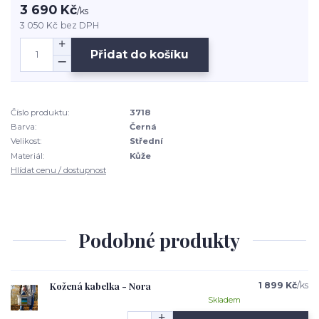
3 690 Kč
/
ks
3 050 Kč
bez DPH
Přidat do košíku
Číslo produktu:
3718
Barva:
Černá
Velikost:
Střední
Materiál:
Kůže
Hlídat cenu / dostupnost
Podobné produkty
Kožená kabelka - Nora
1 899 Kč
/
ks
Skladem