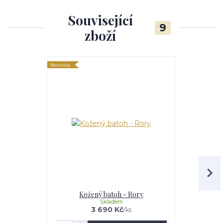
Související
9
zboží
Novinka
Novinka
Kožený batoh - Rory
Kože
Skladem
3 690 Kč
/
ks