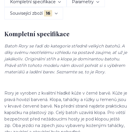
Kompletní specifikace
Parametry
Související zboží
16
Kompletní specifikace
Batoh Rory se řadí do kategorie středně velkých batohů. A
díky svému neotřelému vzhledu na postavě zaujme, ať už je
jakákoliv. Originální střih a klopa je dominantou batohu.
Právě střih tohoto modelu nám dovolí pohrát si s výběrem
materiálů a ladění barev. Seznamte se, to je Rory.
Rory je vyroben z kvalitní hladké kůže v černé barvě. Kůže je
pravá hovězí barvená. Klopa, taháčky a růžky u řemenů jsou
v krvavé červené barvě. Na přední straně najdete praktickou
kapsičku na plastový zip. Celý batoh uzavírá klopa. Pro větší
bezpečnost před nežádoucími hosty je pod klopou ještě
zip. Oba jezdci na zipech jsou vybaveny koženými taháčky,
aby zavírání a otevírání bylo pohodlné.