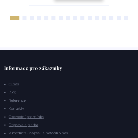
Informace pro zákazníky
O nás
Blog
Reference
Kontakty
Obchodní podmínky
Doprava a platba
V médiích - napsali a natočili o nás