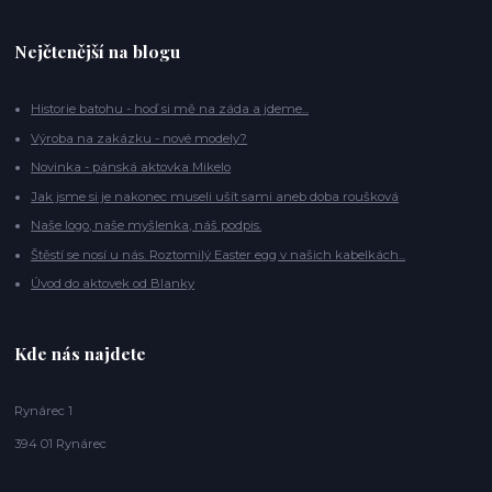
Nejčtenější na blogu
Historie batohu - hoď si mě na záda a jdeme...
Výroba na zakázku - nové modely?
Novinka - pánská aktovka Mikelo
Jak jsme si je nakonec museli ušít sami aneb doba roušková
Naše logo, naše myšlenka, náš podpis.
Štěstí se nosí u nás. Roztomilý Easter egg v našich kabelkách...
Úvod do aktovek od Blanky
Kde nás najdete
Rynárec 1
394 01 Rynárec