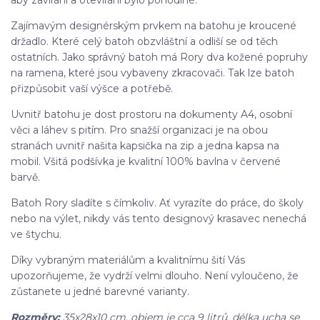
Zajímavým designérským prvkem na batohu je kroucené
držadlo. Které celý batoh obzvláštní a odliší se od těch
ostatních. Jako správný batoh má Rory dva kožené popruhy
na ramena, které jsou vybaveny zkracovači. Tak lze batoh
přizpůsobit vaší výšce a potřebě.
Uvnitř batohu je dost prostoru na dokumenty A4, osobní
věci a láhev s pitím. Pro snažší organizaci je na obou
stranách uvnitř našita kapsička na zip a jedna kapsa na
mobil. Všitá podšívka je kvalitní 100% bavlna v červené
barvě.
Batoh Rory sladíte s čímkoliv. Ať vyrazíte do práce, do školy
nebo na výlet, nikdy vás tento designový krasavec nenechá
ve štychu.
Díky vybraným materiálům a kvalitnímu šití Vás
upozorňujeme, že vydrží velmi dlouho. Není vyloučeno, že
zůstanete u jedné barevné varianty.
Rozměry:
35x28x10 cm, objem je cca 9 litrů, délka ucha se