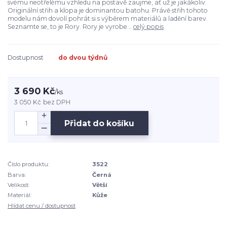
svému neotřelému vzhledu na postavě zaujme, ať už je jakákoliv.
Originální střih a klopa je dominantou batohu. Právě střih tohoto
modelu nám dovolí pohrát si s výběrem materiálů a ladění barev.
Seznamte se, to je Rory. Rory je vyrobe...
celý popis
Dostupnost
do dvou týdnů
3 690 Kč
/
ks
3 050 Kč
bez DPH
Přidat do košíku
Číslo produktu:
3522
Barva:
Černá
Velikost:
Větší
Materiál:
Kůže
Hlídat cenu / dostupnost