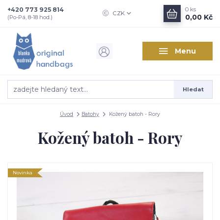
+420 773 925 814
0
ks
CZK
0,00 Kč
(Po-Pá, 8-18 hod.)
Menu
Hledat
Úvod
Batohy
Kožený batoh - Rory
Kožený batoh - Rory
Novinka