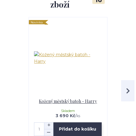
zboží
Novinka
Kožený městský batoh - Harry
Kože
Skladem
3 690 Kč
/
ks
Přidat do košíku