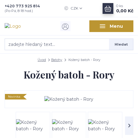
+420 773 925 814
0
ks
CZK
0,00 Kč
(Po-Pá, 8-18 hod.)
Menu
Hledat
Úvod
Batohy
Kožený batoh - Rory
Kožený batoh - Rory
Novinka