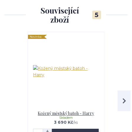
Související
5
zboží
Novinka
Kožený městský batoh - Harry
Kože
Skladem
3 690 Kč
/
ks