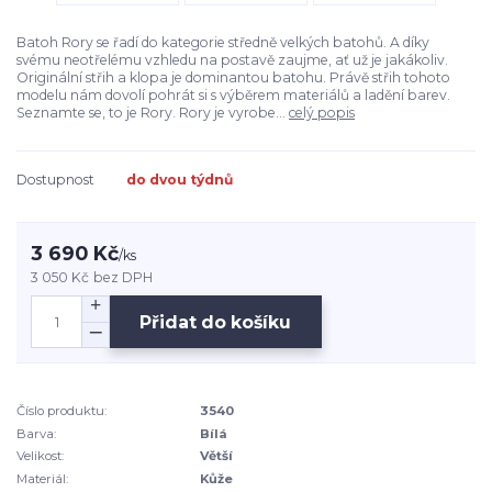
Batoh Rory se řadí do kategorie středně velkých batohů. A díky
svému neotřelému vzhledu na postavě zaujme, ať už je jakákoliv.
Originální střih a klopa je dominantou batohu. Právě střih tohoto
modelu nám dovolí pohrát si s výběrem materiálů a ladění barev.
Seznamte se, to je Rory. Rory je vyrobe...
celý popis
Dostupnost
do dvou týdnů
3 690 Kč
/
ks
3 050 Kč
bez DPH
Přidat do košíku
Číslo produktu:
3540
Barva:
Bílá
Velikost:
Větší
Materiál:
Kůže