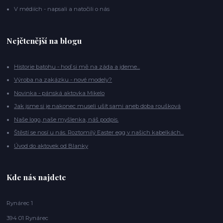
V médiích - napsali a natočili o nás
Nejčtenější na blogu
Historie batohu - hoď si mě na záda a jdeme...
Výroba na zakázku - nové modely?
Novinka - pánská aktovka Mikelo
Jak jsme si je nakonec museli ušít sami aneb doba roušková
Naše logo, naše myšlenka, náš podpis.
Štěstí se nosí u nás. Roztomilý Easter egg v našich kabelkách...
Úvod do aktovek od Blanky
Kde nás najdete
Rynárec 1
394 01 Rynárec