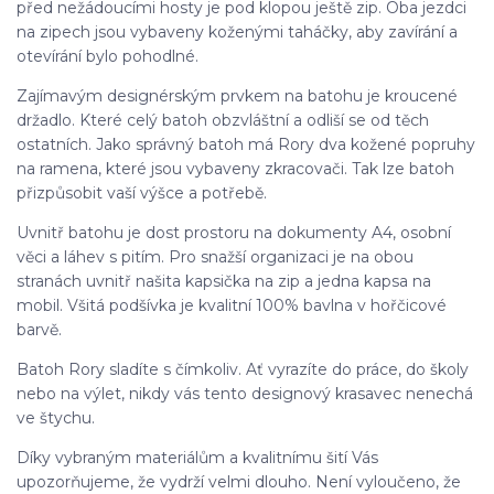
před nežádoucími hosty je pod klopou ještě zip. Oba jezdci
na zipech jsou vybaveny koženými taháčky, aby zavírání a
otevírání bylo pohodlné.
Zajímavým designérským prvkem na batohu je kroucené
držadlo. Které celý batoh obzvláštní a odliší se od těch
ostatních. Jako správný batoh má Rory dva kožené popruhy
na ramena, které jsou vybaveny zkracovači. Tak lze batoh
přizpůsobit vaší výšce a potřebě.
Uvnitř batohu je dost prostoru na dokumenty A4, osobní
věci a láhev s pitím. Pro snažší organizaci je na obou
stranách uvnitř našita kapsička na zip a jedna kapsa na
mobil. Všitá podšívka je kvalitní 100% bavlna v hořčicové
barvě.
Batoh Rory sladíte s čímkoliv. Ať vyrazíte do práce, do školy
nebo na výlet, nikdy vás tento designový krasavec nenechá
ve štychu.
Díky vybraným materiálům a kvalitnímu šití Vás
upozorňujeme, že vydrží velmi dlouho. Není vyloučeno, že