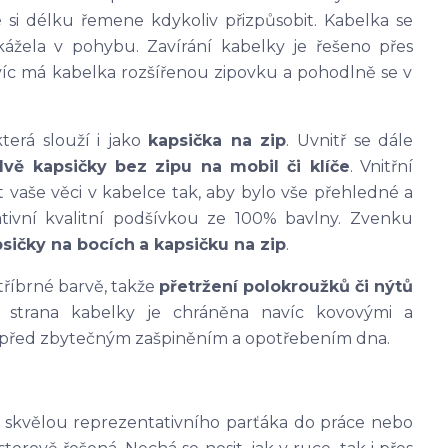
 si délku řemene kdykoliv přizpůsobit. Kabelka se
ážela v pohybu. Zavírání kabelky je řešeno přes
c má kabelka rozšířenou zipovku a pohodlně se v
která slouží i jako
kapsička na zip
. Uvnitř se dále
dvě kapsičky bez zipu na mobil či klíče
. Vnitřní
 vaše věci v kabelce tak, aby bylo vše přehledné a
tivní kvalitní podšívkou ze 100% bavlny. Zvenku
psičky na bocích
a kapsičku na zip
.
stříbrné barvě, takže
přetržení polokroužků či nýtů
 strana kabelky je chráněna navíc kovovými a
u před zbytečným zašpiněním a opotřebením dna.
t skvělou reprezentativního parťáka do práce nebo