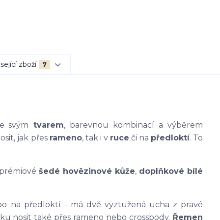
sející zboží
7
me svým
tvarem
, barevnou kombinací a výběrem
osit, jak přes
rameno
, tak i v
ruce
či na
předloktí
. To
 prémiové
šedé hovězinové ků
že
,
doplňkové bílé
o na předloktí - má dvě vyztužená ucha z pravé
lku nosit také přes rameno nebo crossbody.
Řemen