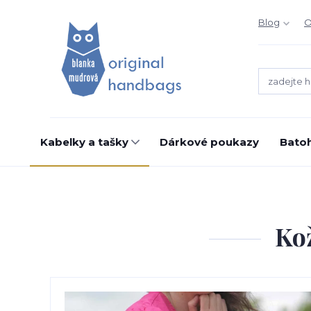
Blog
O
Kabelky a tašky
Dárkové poukazy
Bato
Kož