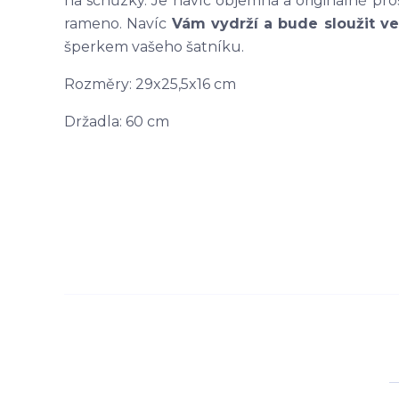
na schůzky. Je navíc objemná a originálně prost
rameno. Navíc
Vám vydrží a bude sloužit v
šperkem vašeho šatníku.
Rozměry: 29x25,5x16 cm
Držadla: 60 cm