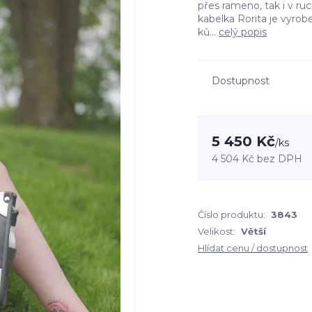
přes rameno, tak i v ruc
kabelka Rorita je vyro
ků...
celý popis
Dostupnost
5 450 Kč
/
ks
4 504 Kč
bez DPH
Číslo produktu:
3843
Velikost:
Větší
Hlídat cenu / dostupnost