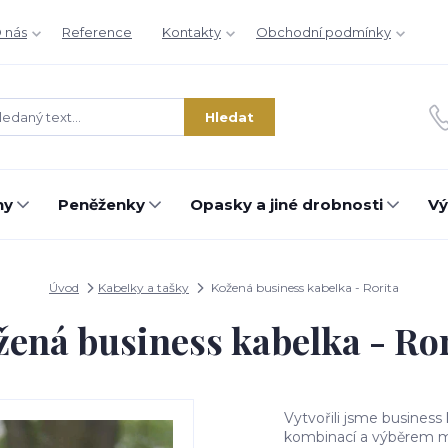
 nás
Reference
Kontakty
Obchodní podmínky
Hledat
hy
Peněženky
Opasky a jiné drobnosti
Vý
Úvod
Kabelky a tašky
Kožená business kabelka - Rorita
ená business kabelka - Ro
Vytvořili jsme busines
kombinací a výběrem mat