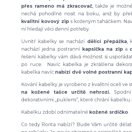
přes rameno má zkracovač
, takže je možné
nechá pohodlně nosit na boku, aniž by přek
kvalitní kovový zip
s koženým taháčkem. Naví
ní hledají věci denní potřeby.
Uvnitř kabelky se nachází
dělící přepážka
, 
nachází jedna postranní
kapsička na zip
a
řešení kabelky vám dává možnost si uspořádat
po ruce. Navíc kabelka je zkrášlena dekora
kabelka navíc
nabízí dvě volné postranní ka
Kování kabelky je vyrobeno z kvalitní oceli ve 
na kožené tašce určitě nehrozí.
Spodní
dekorativními „puklemi“, které chrání kabelk
Kabelku zdobí odnímatelné
kožené srdíčko
.
Co tedy Rorita nabízí? Bude Vám určitě děla