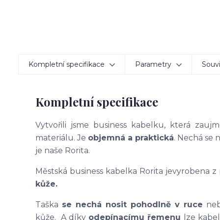
Kompletní specifikace
Parametry
Souvi
Kompletní specifikace
Vytvořili jsme business kabelku, která zauj
materiálu. Je
objemná a praktická
. Nechá se n
je naše Rorita.
Městská business kabelka Rorita je
vyrobena z
kůže.
Taška
se nechá nosit pohodlně v ruce
neb
kůže. A díky
odepínacímu řemenu
lze kabe