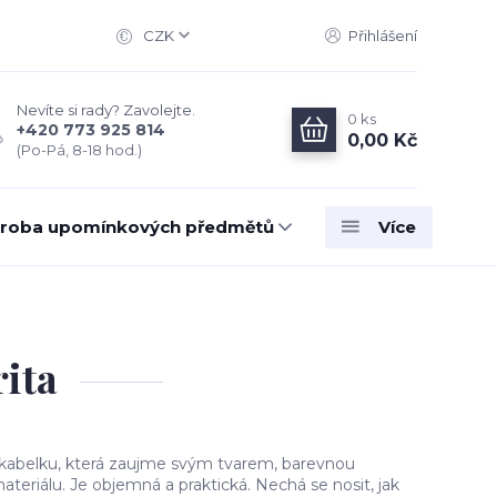
CZK
Přihlášení
Nevíte si rady? Zavolejte.
0
ks
+420 773 925 814
0,00 Kč
(Po-Pá, 8-18 hod.)
roba upomínkových předmětů
Více
rita
s kabelku, která zaujme svým tvarem, barevnou
eriálu. Je objemná a praktická. Nechá se nosit, jak