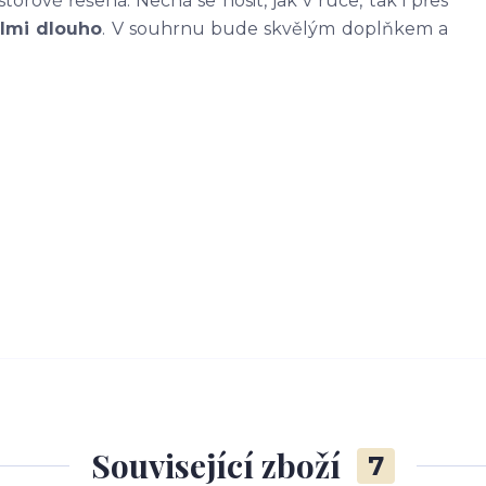
orově řešená. Nechá se nosit, jak v ruce, tak i přes
elmi dlouho
. V souhrnu bude skvělým doplňkem a
Související zboží
7