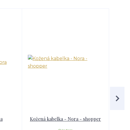
Novinka
ra
Kožená kabelka - Nora - shopper
Cesto