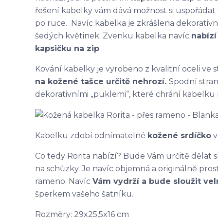
řešení kabelky vám dává možnost si uspořádat v
po ruce. Navíc kabelka je zkrášlena dekorativ
šedých květinek. Zvenku kabelka navíc
nabízí
kapsičku na zip
.
Kování kabelky je vyrobeno z kvalitní oceli ve 
na kožené tašce určitě nehrozí.
Spodní stran
dekorativními „puklemi“, které chrání kabelk
Kabelku zdobí odnímatelné
kožené srdíčko
v
Co tedy Rorita nabízí? Bude Vám určitě dělat 
na schůzky. Je navíc objemná a originálně prosto
rameno. Navíc
Vám vydrží a bude sloužit ve
šperkem vašeho šatníku.
Rozměry: 29x25,5x16 cm