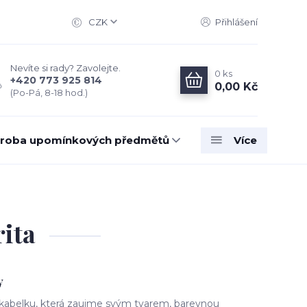
CZK
Přihlášení
Nevíte si rady? Zavolejte.
0
ks
+420 773 925 814
0,00 Kč
(Po-Pá, 8-18 hod.)
roba upomínkových předmětů
Více
rita
y
s kabelku, která zaujme svým tvarem, barevnou