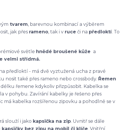
svým
tvarem
, barevnou kombinací a výběrem
osit, jak přes
rameno
, tak i v
ruce
či na
předloktí
. To
prémiové světle
hnědé broušené ků
že
a
e velmi střídmá.
a předloktí - má dvě vyztužená ucha z pravé
ku nosit také přes rameno nebo crossbody.
Řemen
i délku řemene kdykoliv přizpůsobit. Kabelka se
a v pohybu. Zavírání kabelky je řešeno přes
 má kabelka rozšířenou zipovku a pohodlně se v
erá slouží i jako
kapsička na zip
. Uvnitř se dále
 kapsičky bez zipu na mobil či klíče
. Vnitřní