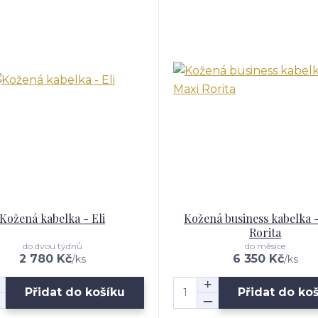
Kožená kabelka - Eli
Kožená business kabelka 
Rorita
do dvou týdnů
do měsíce
2 780 Kč
6 350 Kč
/
ks
/
ks
Přidat do košíku
Přidat do ko