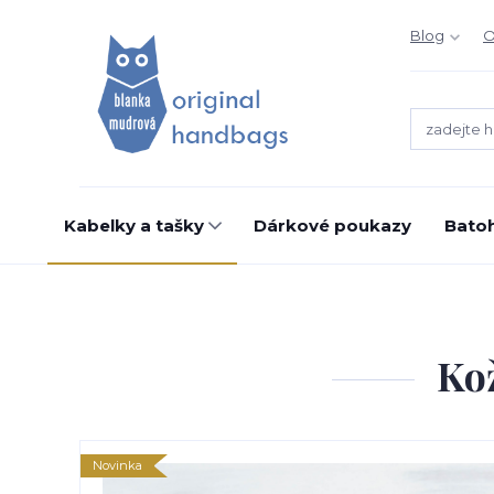
Blog
O
Kabelky a tašky
Dárkové poukazy
Bato
Kož
Novinka