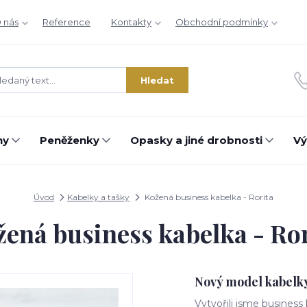
 nás
Reference
Kontakty
Obchodní podmínky
Hledat
hy
Peněženky
Opasky a jiné drobnosti
Vý
Úvod
Kabelky a tašky
Kožená business kabelka - Rorita
ená business kabelka - Ro
Nový model kabelk
Vytvořili jsme busines