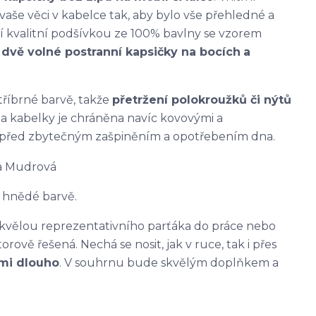
aše věci v kabelce tak, aby bylo vše přehledné a
ní kvalitní podšívkou ze 100% bavlny se vzorem
 dvě volné postranní kapsičky na bocích
a
stříbrné barvě, takže
přetržení polokroužků či nýtů
a kabelky je chráněna navíc kovovými a
u před zbytečným zašpiněním a opotřebením dna.
 hnědé barvě.
skvělou reprezentativního parťáka do práce nebo
rově řešená. Nechá se nosit, jak v ruce, tak i přes
lmi dlouho
. V souhrnu bude skvělým doplňkem a