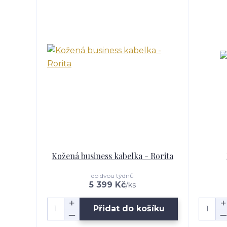
Kožená business kabelka - Rorita
do dvou týdnů
5 399 Kč
/
ks
Přidat do košíku