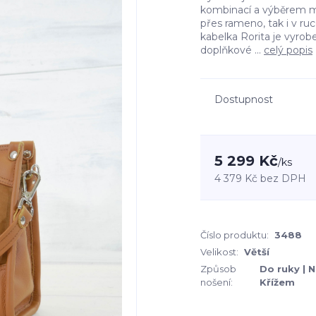
kombinací a výběrem mat
přes rameno, tak i v ruc
kabelka Rorita je vyro
doplňkové ...
celý popis
Dostupnost
5 299 Kč
/
ks
4 379 Kč
bez DPH
Číslo produktu:
3488
Velikost:
Větší
Způsob
Do ruky | 
nošení:
Křížem