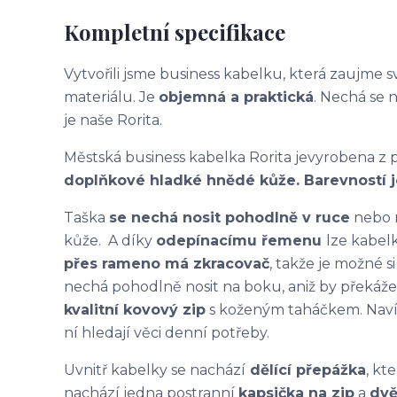
Kompletní specifikace
Vytvořili jsme business kabelku, která zaujme 
materiálu. Je
objemná a praktická
. Nechá se n
je naše Rorita.
Městská business kabelka Rorita je
vyrobena z 
doplňkové hladké hnědé kůže. Barevností j
Taška
se nechá nosit pohodlně v ruce
nebo n
kůže. A díky
odepínacímu řemenu
lze kabel
přes rameno má zkracovač
, takže je možné s
nechá pohodlně nosit na boku, aniž by překážel
kvalitní kovový zip
s koženým taháčkem. Navíc
ní hledají věci denní potřeby.
Uvnitř kabelky se nachází
dělící přepážka
, kt
nachází jedna postranní
kapsička na zip
a
dvě