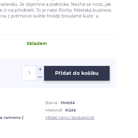
eriálu. Je objemná a praktická. Nechá se nosit, jak
e či na předloktí. To je naše Rorita. Městská business
bena z prémiové světle hnědé broušené kůže a
Skladem
Přidat do košíku
Barva:
Hnědá
Materiál:
Kůže
Na rameno |
Hlídat cenu / dostupnost