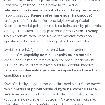
Taška
se nechá nosit pohodlně v ruce
nebo na předloktí
- má dvě vyztužená ucha z pravé kůže. A díky
odepínacímu řemenu
lze kabelku nosit také přes rameno
nebo crossbody.
Řemen přes rameno má zkracovač
,
takže je možné si délku řemene kdykoliv přizpůsobit.
Kabelka se nechá pohodlně nosit na boku, aniž by překážela
v pohybu. Zavírání kabelky je řešeno přes
kvalitní kovový
zip
s koženým taháčkem. Navíc má kabelka rozšířenou
zipovku a pohodlně se v ní hledají věci denní potřeby.
Uvnitř se nachází jedna prostorná komora s dvěmi
postranními
kapsičky na zip
a
kapsičkou na mobil či
klíče
. Kabelka má dekorativní kvalitní šedou podšívku ze
100% bavlny se vzorem bílých puntíků. Zvenku kabelka
navíc
nabízí dvě volné postranní kapsičky na bocích
a
kapsičku na zip
.
Kování kabelky je vyrobeno z kvalitní oceli ve stříbrné barvě,
takže
přetržení polokroužků či nýtů na kožené tašce
určitě nehrozí.
Spodní strana kabelky je chráněna navíc
kovovými a dekorativními „puklemi“, které chrání kabelku
před zbytečným zašpiněním a opotřebením dna.