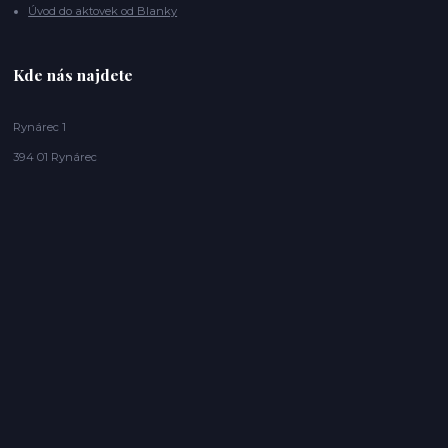
Úvod do aktovek od Blanky
Kde nás najdete
Rynárec 1
394 01 Rynárec