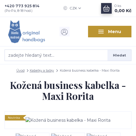
+420 773 925 814
0
ks
CZK
0,00 Kč
(Po-Pá, 8-18 hod.)
Menu
Hledat
Úvod
Kabelky a tašky
Kožená business kabelka - Maxi Rorita
Kožená business kabelka -
Maxi Rorita
Novinka