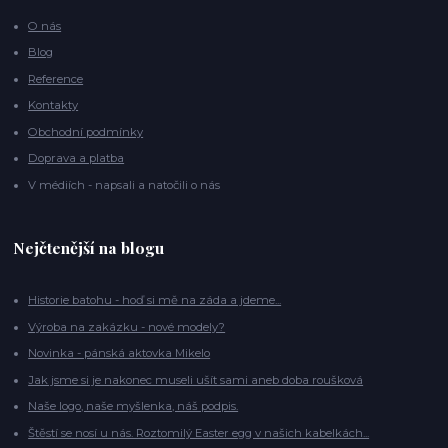
O nás
Blog
Reference
Kontakty
Obchodní podmínky
Doprava a platba
V médiích - napsali a natočili o nás
Nejčtenější na blogu
Historie batohu - hoď si mě na záda a jdeme...
Výroba na zakázku - nové modely?
Novinka - pánská aktovka Mikelo
Jak jsme si je nakonec museli ušít sami aneb doba roušková
Naše logo, naše myšlenka, náš podpis.
Štěstí se nosí u nás. Roztomilý Easter egg v našich kabelkách...