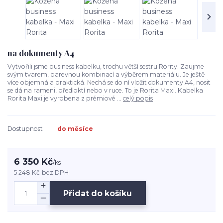
na dokumenty A4
Vytvořili jsme business kabelku, trochu větší sestru Rority. Zaujme
svým tvarem, barevnou kombinací a výběrem materiálu. Je ještě
více objemná a praktická. Nechá se do ní vložit dokumenty A4, nosit
se dá na rameni, předloktí nebo v ruce. To je Rorita Maxi. Kabelka
Rorita Maxi je vyrobena z prémiové ...
celý popis
Dostupnost
do měsíce
6 350 Kč
/
ks
5 248 Kč
bez DPH
Přidat do košíku