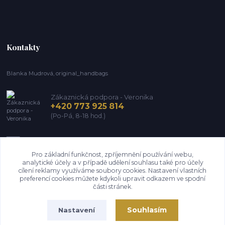
Kontakty
Blanka Mudrová, original_handbags
Zákaznická podpora - Veronika
+420 773 925 814
(Po-Pá, 8-18 hod.)
info@kozena-galanterie.cz
Pro základní funkčnost, zpříjemnění používání webu,
analytické účely a v případě udělení souhlasu také pro účely
cílení reklamy využíváme soubory cookies. Nastavení vlastních
preferencí cookies můžete kdykoli upravit odkazem ve spodní
části stránek.
Souhlasím
Nastavení
Copyright Blanka Mudrová (Brašnář z Vysočiny) 2004-2026. Všechna práva