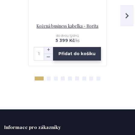
Kožená business kabelka - Rorita
Kože
do dvou týdnů
5 399 Kč
/
ks
Přidat do košíku
Informace pro zákazníky