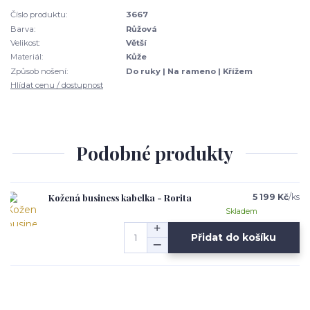
Číslo produktu:
3667
Barva:
Růžová
Velikost:
Větší
Materiál:
Kůže
Způsob nošení:
Do ruky | Na rameno | Křížem
Hlídat cenu / dostupnost
Podobné produkty
Kožená business kabelka - Rorita
5 199 Kč
/
ks
Skladem
Přidat do košíku