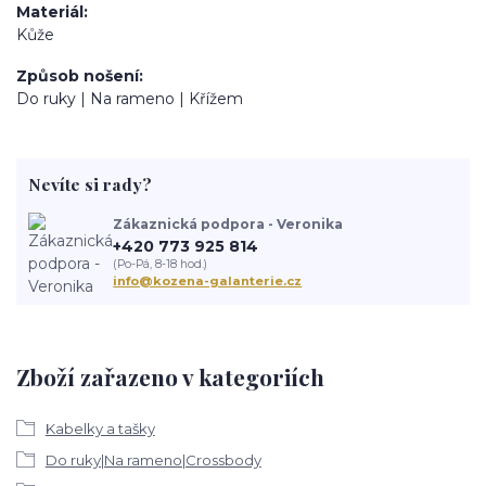
Materiál
Kůže
Způsob nošení
Do ruky | Na rameno | Křížem
Nevíte si rady?
Zákaznická podpora - Veronika
+420 773 925 814
(Po-Pá, 8-18 hod.)
info@kozena-galanterie.cz
Zboží zařazeno v kategoriích
Kabelky a tašky
Do ruky|Na rameno|Crossbody