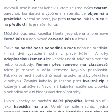
Vytvořili jsme business kabelku, která zaujme svým
tvarem
,
barevnou kombinací a výběrem materiálu. Je
objemná a
praktická
. Nechá se nosit, jak přes
rameno
, tak i v
ruce
či
na
předloktí
. To je naše Rorita.
Městská business kabelka Rorita je
vyrobena z prémiové
černé kůže
a doplňkové
červené kůže
v lesku.
Taška
se nechá nosit pohodlně v ruce
nebo na předloktí
- má dvě vyztužená ucha z pravé kůže. A díky
odepínacímu řemenu
lze kabelku nosit také přes rameno
nebo crossbody.
Řemen přes rameno má zkracovač
,
takže je možné si délku řemene kdykoliv přizpůsobit.
Kabelka se nechá pohodlně nosit na boku, aniž by překážela
v pohybu. Zavírání kabelky je řešeno přes
kvalitní zip
s
koženým taháčkem. Navíc má kabelka rozšířenou zipovku
a pohodlně se v ní hledají věci denní potřeby.
Uvnitř kabelky se nachází
dělící přepážka
, která slouží i
jako
kapsička na zip
. Uvnitř se dále nachází jedna