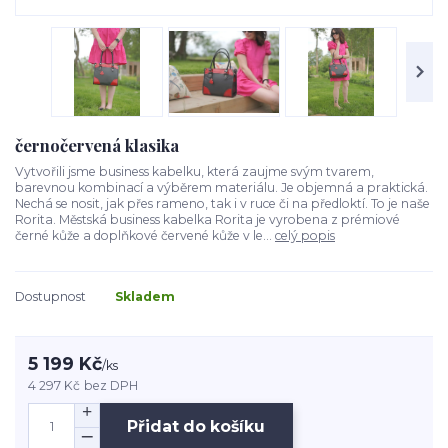
černočervená klasika
Vytvořili jsme business kabelku, která zaujme svým tvarem,
barevnou kombinací a výběrem materiálu. Je objemná a praktická.
Nechá se nosit, jak přes rameno, tak i v ruce či na předloktí. To je naše
Rorita. Městská business kabelka Rorita je vyrobena z prémiové
černé kůže a doplňkové červené kůže v le...
celý popis
Dostupnost
Skladem
5 199 Kč
/
ks
4 297 Kč
bez DPH
Přidat do košíku