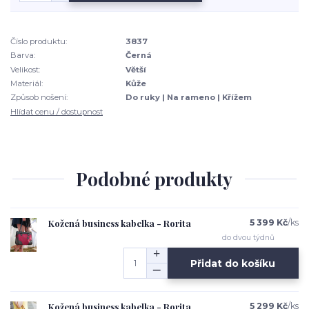
Číslo produktu:
3837
Barva:
Černá
Velikost:
Větší
Materiál:
Kůže
Způsob nošení:
Do ruky | Na rameno | Křížem
Hlídat cenu / dostupnost
Podobné produkty
Kožená business kabelka - Rorita
5 399 Kč
/
ks
do dvou týdnů
Přidat do košíku
Kožená business kabelka - Rorita
5 299 Kč
/
ks