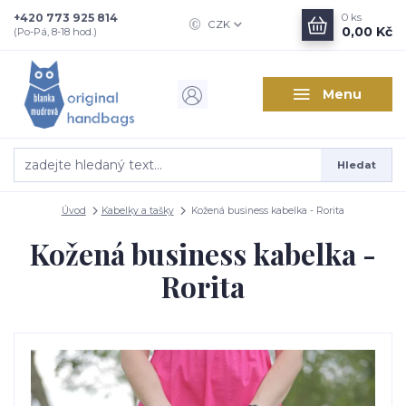
+420 773 925 814
0
ks
CZK
0,00 Kč
(Po-Pá, 8-18 hod.)
Menu
Hledat
Úvod
Kabelky a tašky
Kožená business kabelka - Rorita
Kožená business kabelka -
Rorita