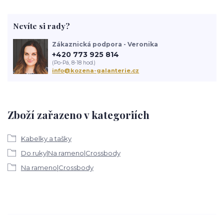
Nevíte si rady?
Zákaznická podpora - Veronika
+420 773 925 814
(Po-Pá, 8-18 hod.)
info@kozena-galanterie.cz
Zboží zařazeno v kategoriích
Kabelky a tašky
Do ruky|Na rameno|Crossbody
Na rameno|Crossbody