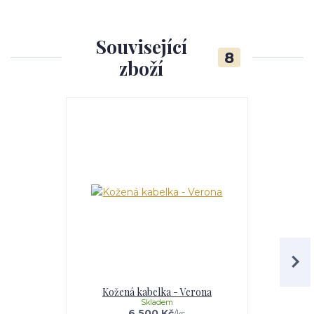
Související
8
zboží
Kožená kabelka - Verona
Kože
Skladem
6 500 Kč
/
ks