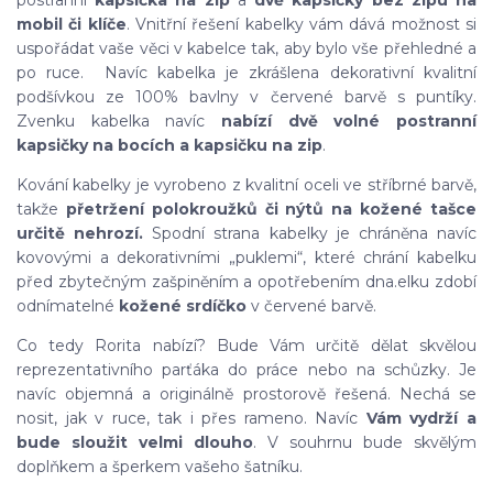
postranní
kapsička na zip
a
dvě kapsičky bez zipu na
mobil či klíče
. Vnitřní řešení kabelky vám dává možnost si
uspořádat vaše věci v kabelce tak, aby bylo vše přehledné a
po ruce. Navíc kabelka je zkrášlena dekorativní kvalitní
podšívkou ze 100% bavlny v červené barvě s puntíky.
Zvenku kabelka navíc
nabízí dvě volné postranní
kapsičky na bocích
a kapsičku na zip
.
Kování kabelky je vyrobeno z kvalitní oceli ve stříbrné barvě,
takže
přetržení polokroužků či nýtů na kožené tašce
určitě nehrozí.
Spodní strana kabelky je chráněna navíc
kovovými a dekorativními „puklemi“, které chrání kabelku
před zbytečným zašpiněním a opotřebením dna.elku zdobí
odnímatelné
kožené srdíčko
v červené barvě.
Co tedy Rorita nabízí? Bude Vám určitě dělat skvělou
reprezentativního parťáka do práce nebo na schůzky. Je
navíc objemná a originálně prostorově řešená. Nechá se
nosit, jak v ruce, tak i přes rameno. Navíc
Vám vydrží a
bude sloužit velmi dlouho
. V souhrnu bude skvělým
doplňkem a šperkem vašeho šatníku.