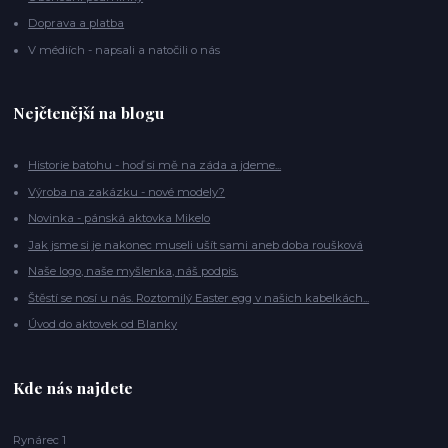
Doprava a platba
V médiích - napsali a natočili o nás
Nejčtenější na blogu
Historie batohu - hoď si mě na záda a jdeme...
Výroba na zakázku - nové modely?
Novinka - pánská aktovka Mikelo
Jak jsme si je nakonec museli ušít sami aneb doba roušková
Naše logo, naše myšlenka, náš podpis.
Štěstí se nosí u nás. Roztomilý Easter egg v našich kabelkách...
Úvod do aktovek od Blanky
Kde nás najdete
Rynárec 1