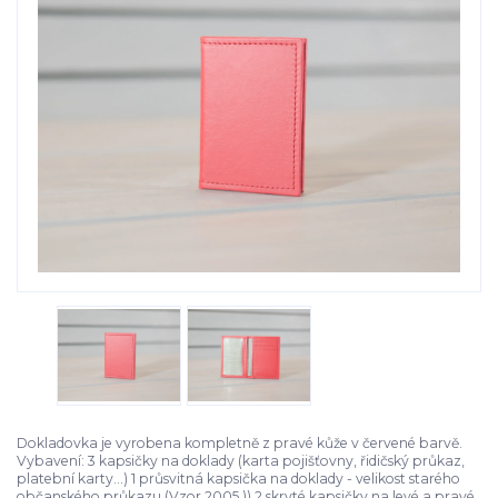
Dokladovka je vyrobena kompletně z pravé kůže v červené barvě.
Vybavení: 3 kapsičky na doklady (karta pojišťovny, řidičský průkaz,
platební karty...) 1 průsvitná kapsička na doklady - velikost starého
občanského průkazu (Vzor 2005 )) 2 skryté kapsičky na levé a pravé