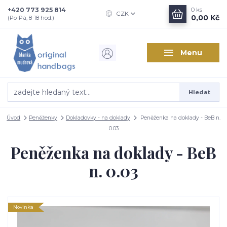
+420 773 925 814
0
ks
CZK
0,00 Kč
(Po-Pá, 8-18 hod.)
Menu
Hledat
Úvod
Peněženky
Dokladovky - na doklady
Peněženka na doklady - BeB n.
0.03
Peněženka na doklady - BeB
n. 0.03
Novinka