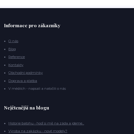
Informace pro zákazníky
O nás
Blog
Reference
Kontakty
Obchodní podmínky
Doprava a platba
V médiích - napsali a natočili o nás
Nejčtenější na blogu
Historie batohu - hoď si mě na záda a jdeme...
Výroba na zakázku - nové modely?