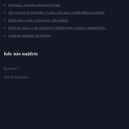
Novinka - pánská aktovka Mikelo
Jak jsme si je nakonec museli ušít sami aneb doba roušková
Naše logo, naše myšlenka, náš podpis.
Štěstí se nosí u nás. Roztomilý Easter egg v našich kabelkách...
Úvod do aktovek od Blanky
Kde nás najdete
Rynárec 1
394 01 Rynárec