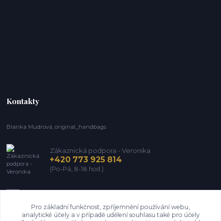
Kontakty
Blanka Mudrová, original_handbags
Zákaznická podpora - Veronika
+420 773 925 814
(Po-Pá, 8-18 hod.)
info@kozena-galanterie.cz
Pro základní funkčnost, zpříjemnění používání webu,
analytické účely a v případě udělení souhlasu také pro účely