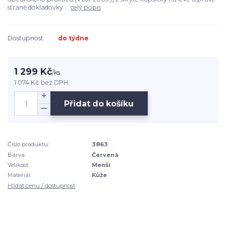
straně dokladovky ...
celý popis
Dostupnost
do týdne
1 299 Kč
/
ks
1 074 Kč
bez DPH
Přidat do košíku
Číslo produktu:
3863
Barva:
Červená
Velikost:
Menší
Materiál:
Kůže
Hlídat cenu / dostupnost