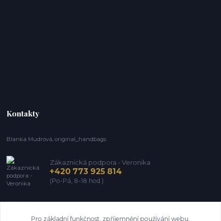
Kontakty
Blanka Mudrová, original_handbags
Zákaznická podpora - Veronika
+420 773 925 814
(Po-Pá, 8-18 hod.)
info@kozena-galanterie.cz
Pro základní funkčnost, zpříjemnění používání webu,