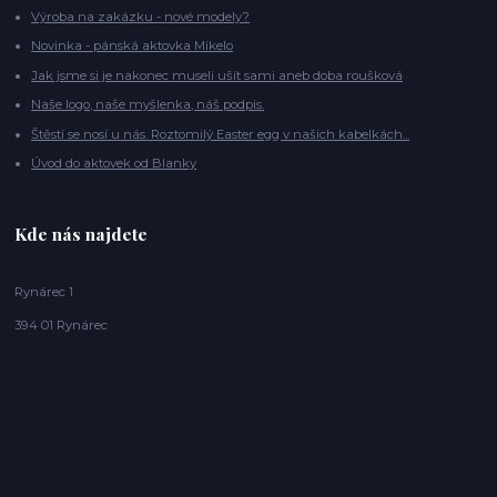
Výroba na zakázku - nové modely?
Novinka - pánská aktovka Mikelo
Jak jsme si je nakonec museli ušít sami aneb doba roušková
Naše logo, naše myšlenka, náš podpis.
Štěstí se nosí u nás. Roztomilý Easter egg v našich kabelkách...
Úvod do aktovek od Blanky
Kde nás najdete
Rynárec 1
394 01 Rynárec