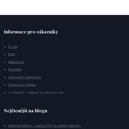
Informace pro zákazníky
O nás
Blog
Reference
Kontakty
Obchodní podmínky
Doprava a platba
V médiích - napsali a natočili o nás
Nejčtenější na blogu
Historie batohu - hoď si mě na záda a jdeme...