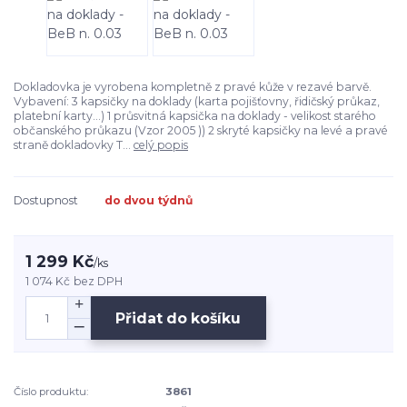
Dokladovka je vyrobena kompletně z pravé kůže v rezavé barvě.
Vybavení: 3 kapsičky na doklady (karta pojišťovny, řidičský průkaz,
platební karty...) 1 průsvitná kapsička na doklady - velikost starého
občanského průkazu (Vzor 2005 )) 2 skryté kapsičky na levé a pravé
straně dokladovky T...
celý popis
Dostupnost
do dvou týdnů
1 299 Kč
/
ks
1 074 Kč
bez DPH
Přidat do košíku
Číslo produktu:
3861