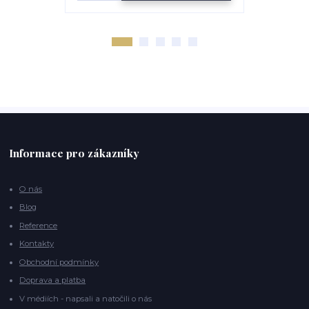
Informace pro zákazníky
O nás
Blog
Reference
Kontakty
Obchodní podmínky
Doprava a platba
V médiích - napsali a natočili o nás