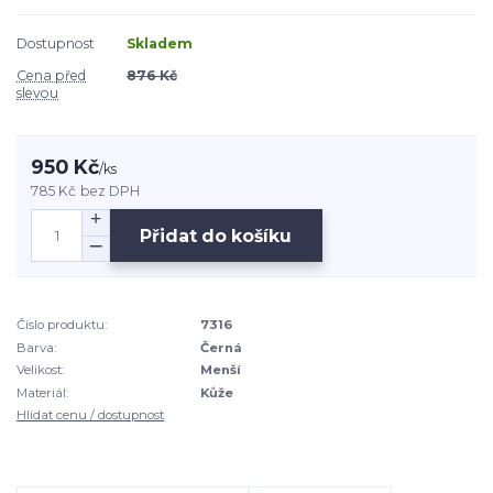
Dostupnost
Skladem
Cena před
876 Kč
slevou
950 Kč
/
ks
785 Kč
bez DPH
Přidat do košíku
Číslo produktu:
7316
Barva:
Černá
Velikost:
Menší
Materiál:
Kůže
Hlídat cenu / dostupnost