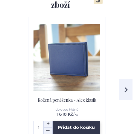
5
zboží
Novinka
Kožená peněženka - Alex klasik
Kožená pe
do dvou týdnů
1 610 Kč
/
ks
Přidat do košíku