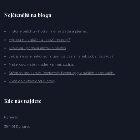
Nejčtenější na blogu
Historie batohu - hoď si mě na záda a jdeme...
Výroba na zakázku - nové modely?
Novinka - pánská aktovka Mikelo
Jak jsme si je nakonec museli ušít sami aneb doba roušková
Naše logo, naše myšlenka, náš podpis.
Štěstí se nosí u nás. Roztomilý Easter egg v našich kabelkách...
Úvod do aktovek od Blanky
Kde nás najdete
Rynárec 1
394 01 Rynárec