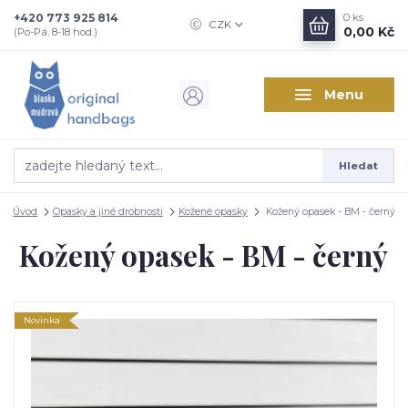
+420 773 925 814
0
ks
CZK
0,00 Kč
(Po-Pá, 8-18 hod.)
Menu
Hledat
Úvod
Opasky a jiné drobnosti
Kožené opasky
Kožený opasek - BM - černý
Kožený opasek - BM - černý
Novinka