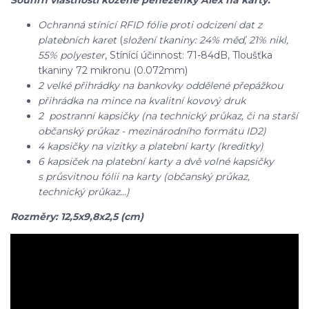
Souhrn vlastností kožené peněženky Alex na karty:
Ochranná stínící RFID fólie proti odcizení dat z
platebních karet
(
složení tkaniny: 24% měď, 21% nikl,
55% polyester
, Stínící účinnost: 71-84dB, Tloušťka
tkaniny 72 mikronu (0.072mm)
2 velké přihrádky na bankovky oddělené přepážkou
přihrádka na mince na kvalitní kovový druk
2 postranní kapsičky (na technický průkaz, či na starší
občanský průkaz - mezinárodního formátu ID2)
4 kapsičky na vizitky a platební karty (kreditky)
6 kapsiček na platební karty a dvě volné kapsičky
s průsvitnou fólii na karty (občanský průkaz,
technický průkaz…)
Rozměry: 12,5x9,8x2,5 (cm)