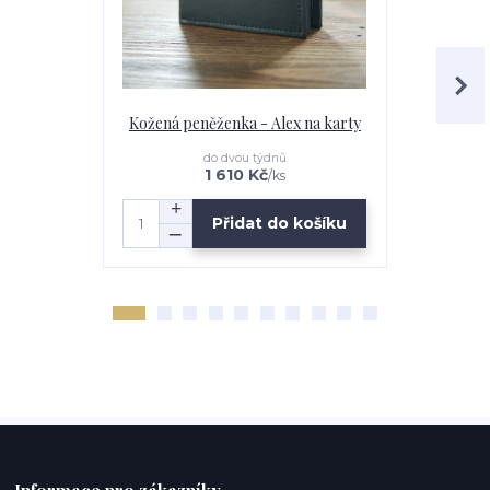
Kožená peněženka - Alex na karty
Kožená pen
do dvou týdnů
1 610 Kč
/
ks
Přidat do košíku
Informace pro zákazníky