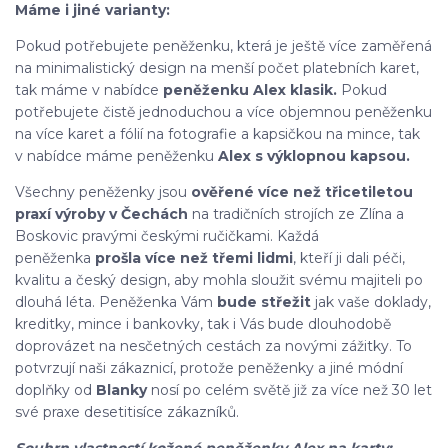
Máme i jiné varianty:
Pokud potřebujete peněženku, která je ještě více zaměřená
na minimalistický design na menší počet platebních karet,
tak máme v nabídce
peněženku Alex klasik.
Pokud
potřebujete čistě jednoduchou a více objemnou peněženku
na více karet a fólií na fotografie a kapsičkou na mince, tak
v nabídce máme peněženku
Alex s výklopnou kapsou.
Všechny peněženky jsou
ověřené více než třicetiletou
praxí výroby v Čechách
na tradičních strojích ze Zlína a
Boskovic pravými českými ručičkami. Každá
peněženka
prošla více než třemi lidmi
, kteří ji dali péči,
kvalitu a český design, aby mohla sloužit svému majiteli po
dlouhá léta. Peněženka Vám
bude střežit
jak vaše doklady,
kreditky, mince i bankovky, tak i Vás bude dlouhodobě
doprovázet na nesčetných cestách za novými zážitky. To
potvrzují naši zákaznicí, protože peněženky a jiné módní
doplňky od
Blanky
nosí po celém světě již za více než 30 let
své praxe desetitisíce zákazníků.