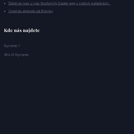
Štěstí se nosí u nás. Roztomilý Easter egg v našich kabelkách...
Úvod do aktovek od Blanky
Kde nás najdete
Rynárec 1
394 01 Rynárec