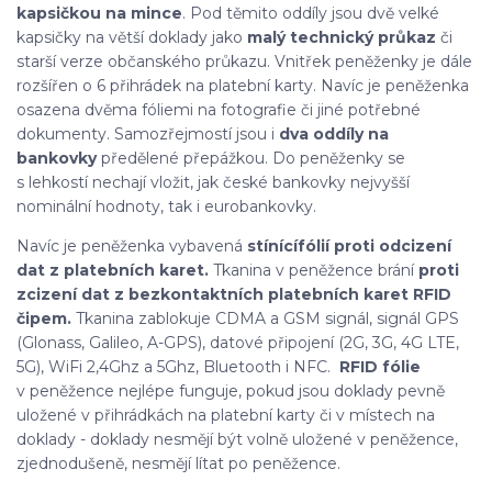
kapsičkou na mince
. Pod těmito oddíly jsou dvě velké
kapsičky na větší doklady jako
malý technický průkaz
či
starší verze občanského průkazu. Vnitřek peněženky je dále
rozšířen o 6 přihrádek na platební karty. Navíc je peněženka
osazena dvěma fóliemi na fotografie či jiné potřebné
dokumenty. Samozřejmostí jsou i
dva oddíly na
bankovky
předělené přepážkou. Do peněženky se
s lehkostí nechají vložit, jak české bankovky nejvyšší
nominální hodnoty, tak i eurobankovky.
Navíc je peněženka vybavená
stínící
fólií proti odcizení
dat z platebních karet.
Tkanina v peněžence brání
proti
zcizení dat z bezkontaktních platebních karet RFID
čipem.
Tkanina zablokuje CDMA a GSM signál, signál GPS
(Glonass, Galileo, A-GPS), datové připojení (2G, 3G, 4G LTE,
5G), WiFi 2,4Ghz a 5Ghz, Bluetooth i NFC.
RFID fólie
v peněžence nejlépe funguje, pokud jsou doklady pevně
uložené v přihrádkách na platební karty či v místech na
doklady - doklady nesmějí být volně uložené v peněžence,
zjednodušeně, nesmějí lítat po peněžence.