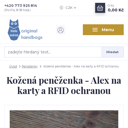
+420 773 925 814
0
ks
CZK
0,00 Kč
(Po-Pá, 8-18 hod.)
Menu
Hledat
Úvod
Peněženky
Kožená peněženka - Alex na karty a RFID ochranou
Kožená peněženka - Alex na
karty a RFID ochranou