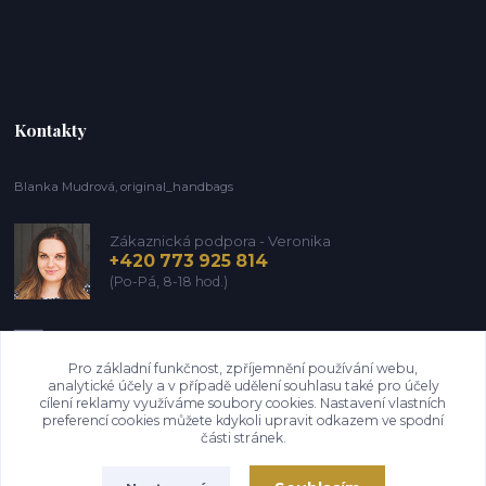
Kontakty
Blanka Mudrová, original_handbags
Zákaznická podpora - Veronika
+420 773 925 814
(Po-Pá, 8-18 hod.)
info@kozena-galanterie.cz
Pro základní funkčnost, zpříjemnění používání webu,
analytické účely a v případě udělení souhlasu také pro účely
cílení reklamy využíváme soubory cookies. Nastavení vlastních
preferencí cookies můžete kdykoli upravit odkazem ve spodní
části stránek.