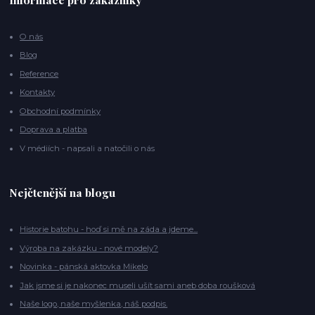
O nás
Blog
Reference
Kontakty
Obchodní podmínky
Doprava a platba
V médiích - napsali a natočili o nás
Nejčtenější na blogu
Historie batohu - hoď si mě na záda a jdeme...
Výroba na zakázku - nové modely?
Novinka - pánská aktovka Mikelo
Jak jsme si je nakonec museli ušít sami aneb doba roušková
Naše logo, naše myšlenka, náš podpis.