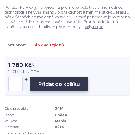
Peněženku Alex jsme vyrobili z prémiové kůže tradiční řemeslnou
technologií s nejvyšší snahou o praktičnost a minimalistickou krásu u
nás v Čechách na malebné Vysočině. Pánská peněženka je vyrobena
ze světle hnědé broušené hovězinové kůže. Broušená kůže má
zvláštní vlastnost - hladkým přejetím ruky ...
celý popis
Dostupnost
do dvou týdnů
1 780 Kč
/
ks
1 471 Kč
bez DPH
Přidat do košíku
Číslo produktu:
3414
Barva:
Hnědá
Velikost:
Menší
Materiál:
Kůže
Hlídat cenu / dostupnost