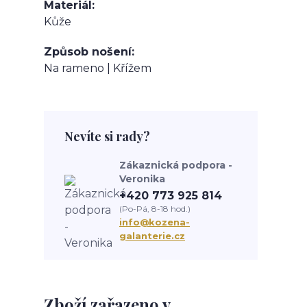
Materiál
Kůže
Způsob nošení
Na rameno | Křížem
Nevíte si rady?
Zákaznická podpora -
Veronika
+420 773 925 814
(Po-Pá, 8-18 hod.)
info@kozena-
galanterie.cz
Zboží zařazeno v