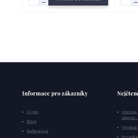
Informace pro zákazníky
Nejčteně
O nás
Historie
jdeme...
Blog
Výroba 
Reference
Novinka