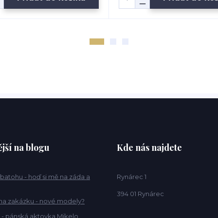
jší na blogu
Kde nás najdete
 batohu - hoď si mě na záda a
Rynárec 1
394 01 Rynárec
na zakázku - nové modely?
 - pánská aktovka Mikelo