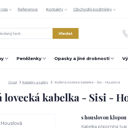
 nás
Reference
Kontakty
Obchodní podmínky
Hledat
hy
Peněženky
Opasky a jiné drobnosti
Vý
Úvod
Kabelky a tašky
Kožená lovecká kabelka - Sisi - Houslová
 lovecká kabelka - Sisi - H
s houslovou klopou
Kabelka připomíná tvar