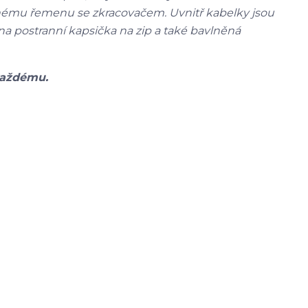
uhému řemenu se zkracovačem. Uvnitř kabelky jsou
dna postranní kapsička na zip a také bavlněná
každému.