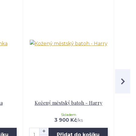
ka
Kožený městský batoh - Harry
Kožen
Skladem
3 900 Kč
/
ks
šíku
Přidat do košíku