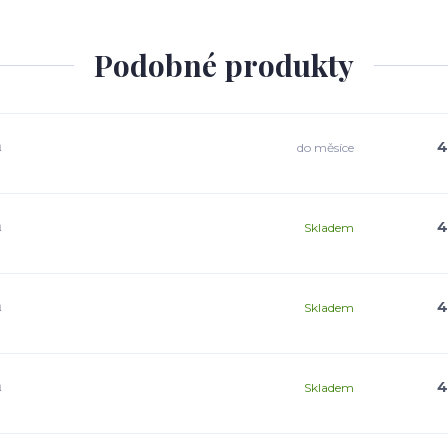
Podobné produkty
á
4
do měsíce
á
4
Skladem
á
4
Skladem
á
4
Skladem