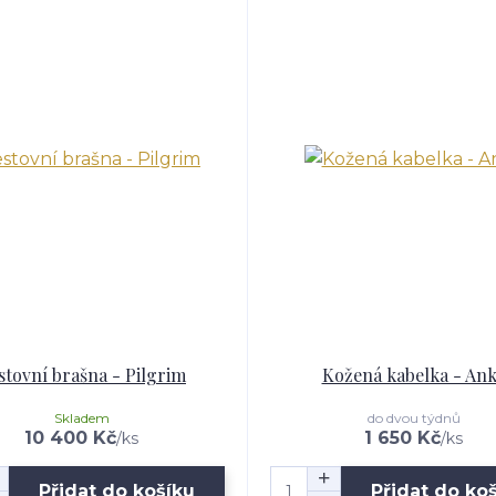
stovní brašna - Pilgrim
Kožená kabelka - An
Skladem
do dvou týdnů
10 400 Kč
1 650 Kč
/
ks
/
ks
Přidat do košíku
Přidat do ko