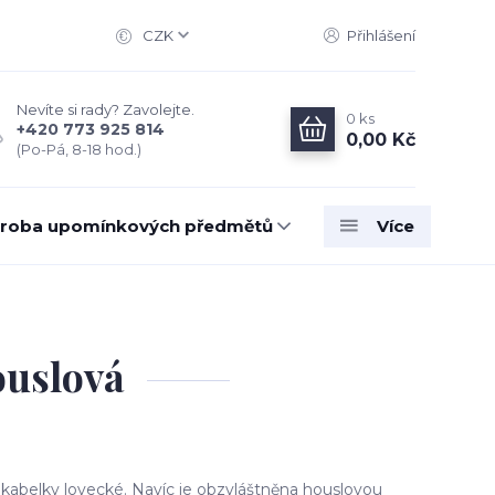
CZK
Přihlášení
Nevíte si rady? Zavolejte.
0
ks
+420 773 925 814
0,00 Kč
(Po-Pá, 8-18 hod.)
roba upomínkových předmětů
Více
ouslová
 kabelky lovecké. Navíc je obzvláštněna houslovou