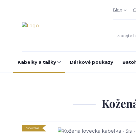
Blog
O
Kabelky a tašky
Dárkové poukazy
Bato
Kožená
Novinka