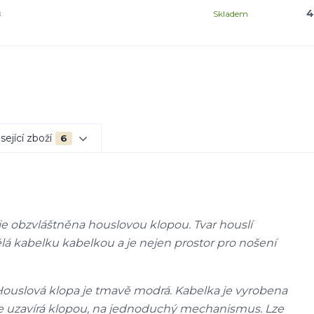
á
4
Skladem
sející zboží
6
je obzvláštněna houslovou klopou. Tvar houslí
lá kabelku kabelkou a je nejen prostor pro nošení
Houslová klopa je tmavě modrá. Kabelka je vyrobena
e uzavírá klopou, na jednoduchý mechanismus. Lze