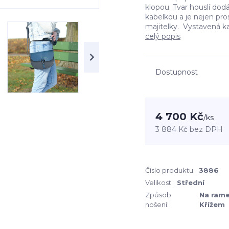
klopou. Tvar houslí dod
kabelkou a je nejen pro
majitelky. Vystavená ka
celý popis
Dostupnost
4 700 Kč
/
ks
3 884 Kč
bez DPH
Číslo produktu:
3886
Velikost:
Střední
Způsob
Na rame
nošení:
Křížem