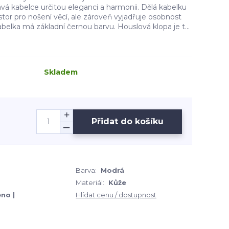
ává kabelce určitou eleganci a harmonii. Dělá kabelku
stor pro nošení věcí, ale zároveň vyjadřuje osobnost
belka má základní černou barvu. Houslová klopa je t...
Skladem
Přidat do košíku
Barva:
Modrá
Materiál:
Kůže
no |
Hlídat cenu / dostupnost