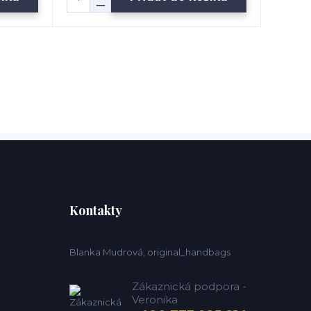
Kontakty
Blanka Mudrová, original_handbags
Zákaznická podpora -
Veronika