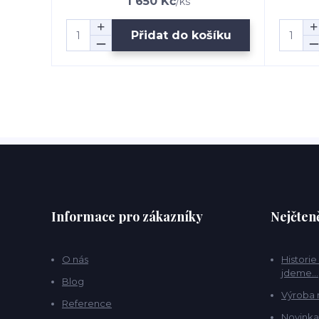
1 650 Kč
/
ks
Přidat do košíku
Informace pro zákazníky
Nejčteně
O nás
Historie
jdeme...
Blog
Výroba 
Reference
Novinka