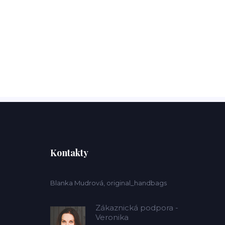
Kontakty
Blanka Mudrová, original_handbags
Zákaznická podpora -
Veronika