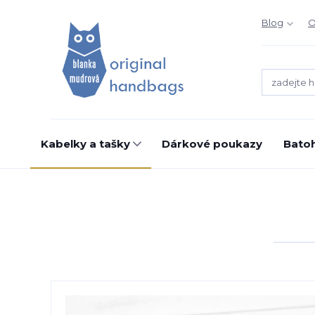
Blog
O
Kabelky a tašky
Dárkové poukazy
Bato