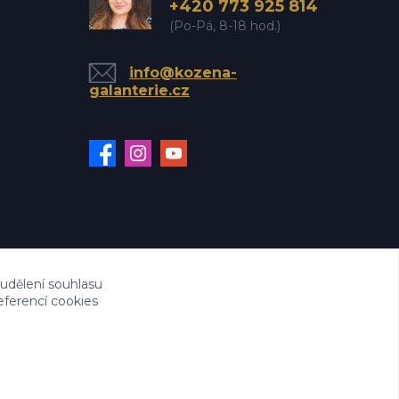
+420 773 925 814
(Po-Pá, 8-18 hod.)
info@kozena-
galanterie.cz
 udělení souhlasu
eferencí cookies