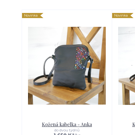
Novinka
Novinka
Kožená kabelka - Anka
K
do dvou týdnů