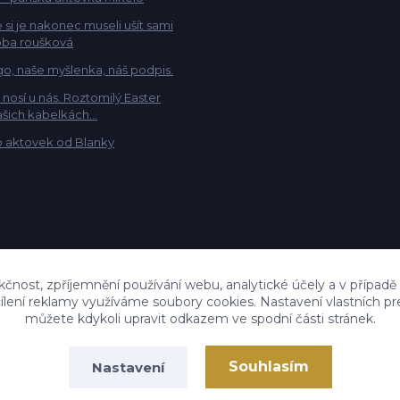
 si je nakonec museli ušít sami
ba roušková
go, naše myšlenka, náš podpis.
e nosí u nás. Roztomilý Easter
šich kabelkách...
 aktovek od Blanky
kčnost, zpříjemnění používání webu, analytické účely a v případě
cílení reklamy využíváme soubory cookies. Nastavení vlastních pr
můžete kdykoli upravit odkazem ve spodní části stránek.
Souhlasím
Nastavení