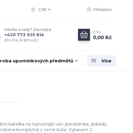
CZK
Přihlášení
Nevíte si rady? Zavolejte.
0
ks
+420 773 925 814
0,00 Kč
(Po-Pá, 8-18 hod.)
roba upomínkových předmětů
Více
ní kabelka na nejnutnější věci (peněženka, doklady,
 vyrobena kompletně z černé kůže. Vybavení: 2