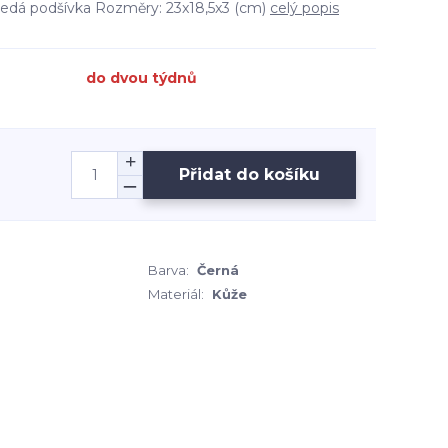
 šedá podšívka Rozměry: 23x18,5x3 (cm)
celý popis
do dvou týdnů
Přidat do košíku
Barva:
Černá
Materiál:
Kůže