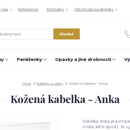
 nás
Reference
Kontakty
Obchodní podmínky
Hledat
hy
Peněženky
Opasky a jiné drobnosti
Vý
Úvod
Kabelky a tašky
Kožená kabelka - Anka
Kožená kabelka - Anka
Kabelka Anka je kompakt
mobil, klíče apod.). Je