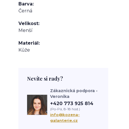
Barva
Černá
Velikost
Menší
Materiál
Kůže
Nevíte si rady?
Zákaznická podpora -
Veronika
+420 773 925 814
(Po-Pá, 8-18 hod.)
info@kozena-
galanterie.cz