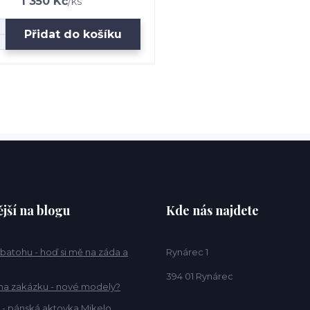
1 350 Kč
/
ks
Přidat do košíku
jší na blogu
Kde nás najdete
 batohu - hoď si mě na záda a
Rynárec 1
394 01 Rynárec
na zakázku - nové modely?
 - pánská aktovka Mikelo