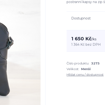
postranní kapsy na zip
Dostupnost
1 650 Kč
/
ks
1 364 Kč
bez DPH
Číslo produktu:
3273
Velikost:
Menší
Hlídat cenu / dostupnost