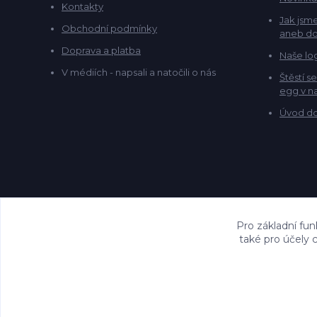
Kontakty
Jak jsme
Obchodní podmínky
aneb do
Doprava a platba
Naše lo
V médiích - napsali a natočili o nás
Štěstí s
egg v na
Úvod do
Pro základní fun
také pro účely 