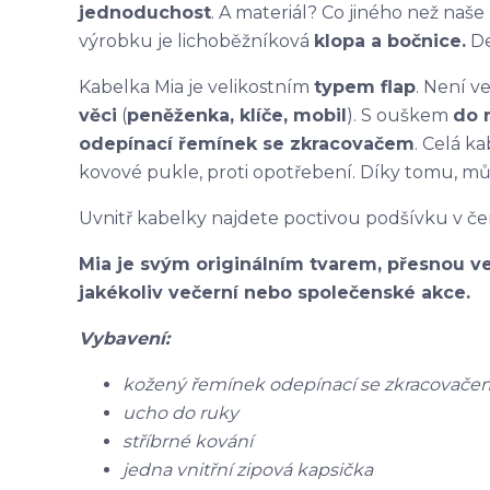
jednoduchost
. A materiál? Co jiného než naše
výrobku je lichoběžníková
klopa a bočnice.
De
Kabelka Mia je velikostním
typem flap
. Není v
věci
(
peněženka, klíče, mobil
). S ouškem
do 
odepínací řemínek se zkracovačem
. Celá k
kovové pukle, proti opotřebení. Díky tomu, mů
Uvnitř kabelky najdete poctivou podšívku v čer
Mia je svým originálním tvarem, přesnou ve
jakékoliv večerní nebo společenské akce.
Vybavení:
kožený řemínek odepínací se zkracovače
ucho do ruky
stříbrné kování
jedna vnitřní zipová kapsička