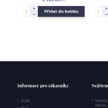
/
ks
Přidat do košíku
Informace pro zákazníky
Nejčteně
O nás
Historie
jdeme...
Blog