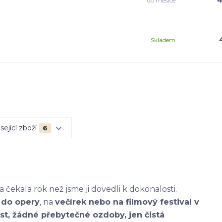
4
do měsíce
Skladem
sející zboží
6
 čekala rok než jsme ji dovedli k dokonalosti.
,
do opery
, na
večírek nebo na filmový festival v
ost, žádné přebytečné ozdoby, jen čistá