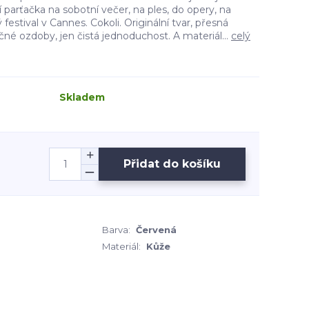
í parťačka na sobotní večer, na ples, do opery, na
festival v Cannes. Cokoli. Originální tvar, přesná
čné ozdoby, jen čistá jednoduchost. A materiál...
celý
Skladem
Přidat do košíku
Barva:
Červená
Materiál:
Kůže