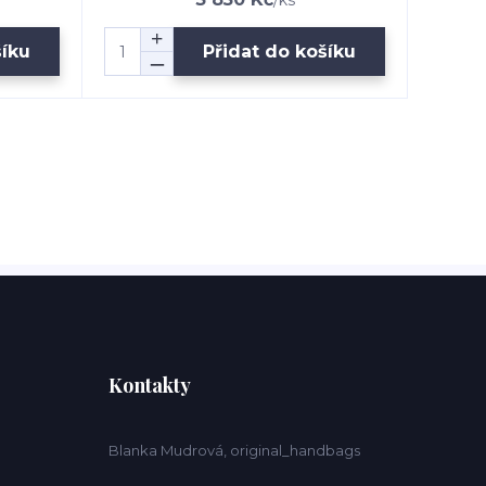
/
ks
šíku
Přidat do košíku
Kontakty
Blanka Mudrová, original_handbags