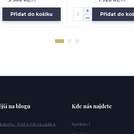
/
ks
/
ks
Přidat do košíku
Přidat do ko
jší na blogu
Kde nás najdete
 batohu - hoď si mě na záda a
Rynárec 1