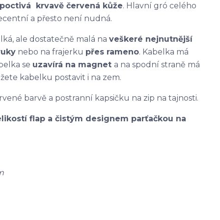
poctivá krvavě červená kůže
. Hlavní gró celého
centní a přesto není nudná.
elká, ale dostatečně malá na
veškeré nejnutnější
ruky
nebo na frajerku
přes rameno
. Kabelka má
abelka se
uzavírá na magnet
a na spodní straně má
žete kabelku postavit i na zem.
vené barvě a postranní kapsičku na zip na tajnosti.
likostí flap a čistým designem parťačkou na
m