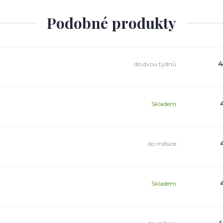
Podobné produkty
4
do dvou týdnů
Skladem
do měsíce
Skladem