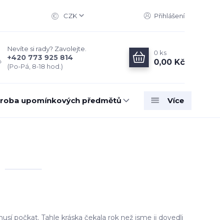
CZK
Přihlášení
Nevíte si rady? Zavolejte.
0
ks
+420 773 925 814
0,00 Kč
(Po-Pá, 8-18 hod.)
roba upomínkových předmětů
Více
usí počkat. Tahle kráska čekala rok než jsme ji dovedli