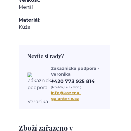
Velikost
Menší
Materiál
Kůže
Nevíte si rady?
Zákaznická podpora -
Veronika
+420 773 925 814
(Po-Pá, 8-18 hod.)
info@kozena-
galanterie.cz
Zboží zařazeno v