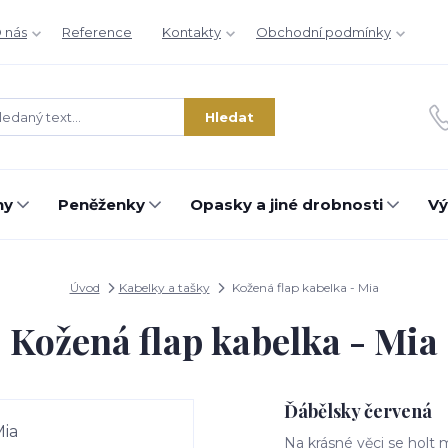
 nás
Reference
Kontakty
Obchodní podmínky
Hledat
hy
Peněženky
Opasky a jiné drobnosti
Vý
Úvod
Kabelky a tašky
Kožená flap kabelka - Mia
Kožená flap kabelka - Mia
Ďábělsky červená
Na krásné věci se holt m