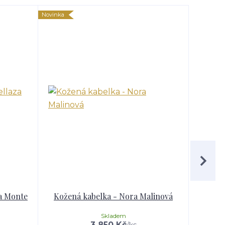
Novinka
Novinka
a Monte
Kožená kabelka - Nora Malinová
Kožen
Skladem
3 850 Kč