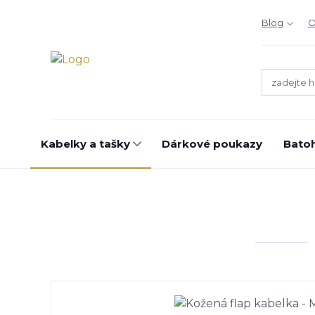
Blog
O
Kabelky a tašky
Dárkové poukazy
Bato