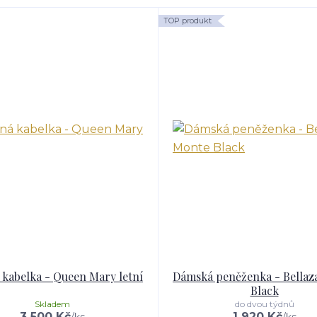
TOP produkt
kabelka - Queen Mary letní
Dámská peněženka - Bellaz
Black
Skladem
do dvou týdnů
3 500 Kč
1 920 Kč