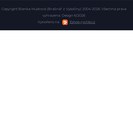
Copyright Blanka Mudrová (Brašnář z Vysočiny) 2004-2026. Všechna práva
vyhrazena. Design 6/2026
Vytvořeno na
Eshop-rychle.cz