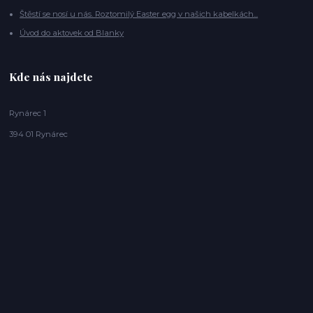
Štěstí se nosí u nás. Roztomilý Easter egg v našich kabelkách...
Úvod do aktovek od Blanky
Kde nás najdete
Rynárec 1
394 01 Rynárec