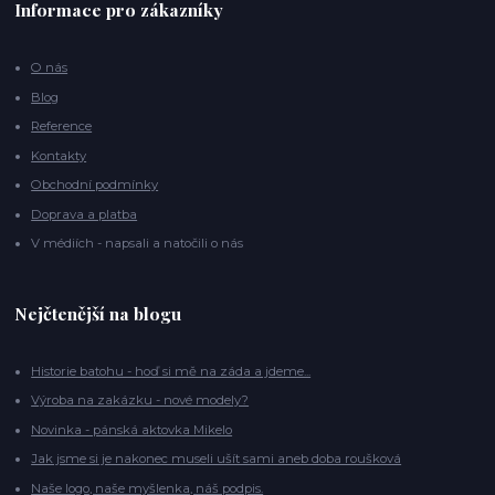
Informace pro zákazníky
O nás
Blog
Reference
Kontakty
Obchodní podmínky
Doprava a platba
V médiích - napsali a natočili o nás
Nejčtenější na blogu
Historie batohu - hoď si mě na záda a jdeme...
Výroba na zakázku - nové modely?
Novinka - pánská aktovka Mikelo
Jak jsme si je nakonec museli ušít sami aneb doba roušková
Naše logo, naše myšlenka, náš podpis.