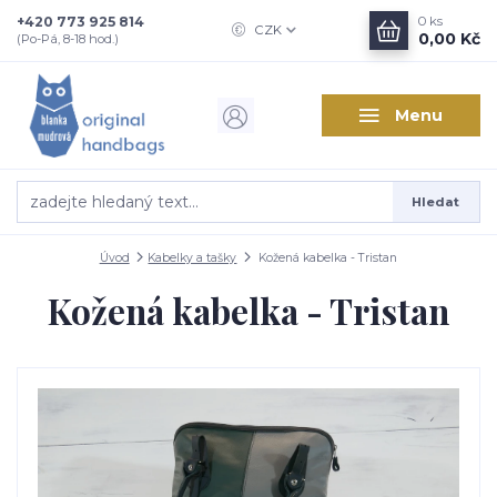
+420 773 925 814
0
ks
CZK
0,00 Kč
(Po-Pá, 8-18 hod.)
Menu
Hledat
Úvod
Kabelky a tašky
Kožená kabelka - Tristan
Kožená kabelka - Tristan