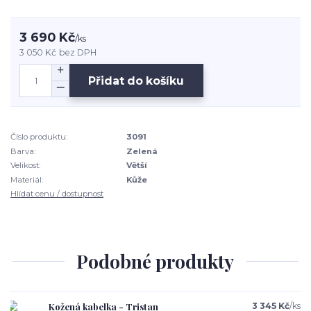
3 690 Kč
/
ks
3 050 Kč
bez DPH
Přidat do košíku
Číslo produktu:
3091
Barva:
Zelená
Velikost:
Větší
Materiál:
Kůže
Hlídat cenu / dostupnost
Podobné produkty
Kožená kabelka - Tristan
3 345 Kč
/
ks