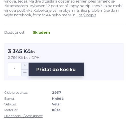
vínová, šedá). Má dvě držadla a odepínací řemen přes rameno se
zkracovačem. Vybavení: 2 postranní kapsy na zip kapsička na mobil
vínová podšívka Kabelka je velmi objemná. Bez problémů se do ní
vejde notebook, formát A4 nebo menší n...
celý popis
Dostupnost
Skladem
3 345 Kč
/
ks
2 764 Kč
bez DPH
Přidat do košíku
Číslo produktu:
2937
Barva:
Hnědá
Velikost:
Větší
Materiál:
Kůže
Hlídat cenu / dostupnost