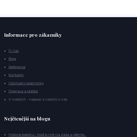
Informace pro zákazníky
O nás
Blog
Reference
Kontakty
Obchodní podmínky
Doprava a platba
V médiích - napsali a natočili o nás
Nejčtenější na blogu
Historie batohu - hoď si mě na záda a jdeme...