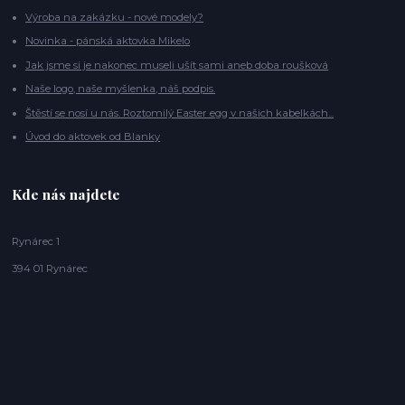
Výroba na zakázku - nové modely?
Novinka - pánská aktovka Mikelo
Jak jsme si je nakonec museli ušít sami aneb doba roušková
Naše logo, naše myšlenka, náš podpis.
Štěstí se nosí u nás. Roztomilý Easter egg v našich kabelkách...
Úvod do aktovek od Blanky
Kde nás najdete
Rynárec 1
394 01 Rynárec