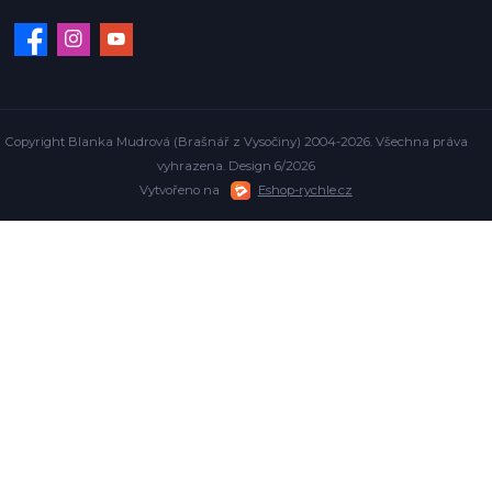
Copyright Blanka Mudrová (Brašnář z Vysočiny) 2004-2026. Všechna práva
vyhrazena. Design 6/2026
Vytvořeno na
Eshop-rychle.cz