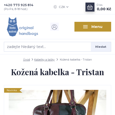
+420 773 925 814
0
ks
CZK
0,00 Kč
(Po-Pá, 8-18 hod.)
Menu
Hledat
Úvod
Kabelky a tašky
Kožená kabelka - Tristan
Kožená kabelka - Tristan
Novinka