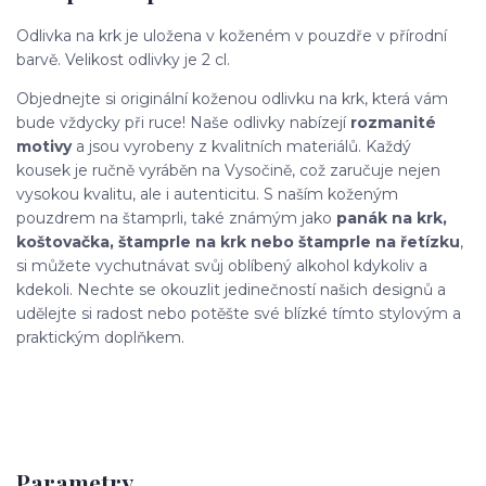
Odlivka na krk je uložena v koženém v pouzdře v přírodní
barvě. Velikost odlivky je 2 cl.
Objednejte si originální koženou odlivku na krk, která vám
bude vždycky při ruce! Naše odlivky nabízejí
rozmanité
motivy
a jsou vyrobeny z kvalitních materiálů. Každý
kousek je ručně vyráběn na Vysočině, což zaručuje nejen
vysokou kvalitu, ale i autenticitu. S naším koženým
pouzdrem na štamprli, také známým jako
panák na krk,
koštovačka, štamprle na krk nebo štamprle na řetízku
,
si můžete vychutnávat svůj oblíbený alkohol kdykoliv a
kdekoli. Nechte se okouzlit jedinečností našich designů a
udělejte si radost nebo potěšte své blízké tímto stylovým a
praktickým doplňkem.
Parametry