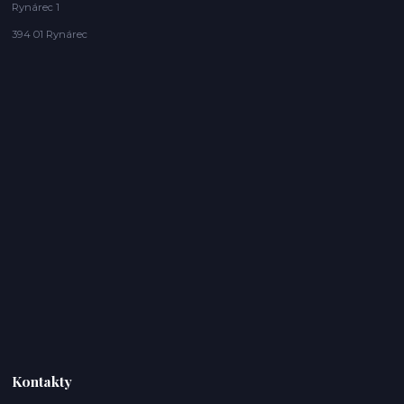
Rynárec 1
394 01 Rynárec
Kontakty