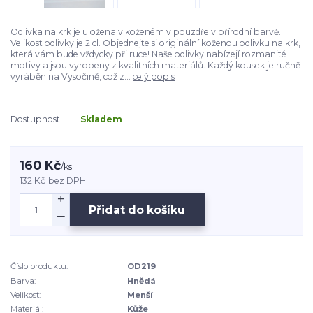
Odlivka na krk je uložena v koženém v pouzdře v přírodní barvě.
Velikost odlivky je 2 cl. Objednejte si originální koženou odlivku na krk,
která vám bude vždycky při ruce! Naše odlivky nabízejí rozmanité
motivy a jsou vyrobeny z kvalitních materiálů. Každý kousek je ručně
vyráběn na Vysočině, což z...
celý popis
Dostupnost
Skladem
160 Kč
/
ks
132 Kč
bez DPH
Přidat do košíku
Číslo produktu:
OD219
Barva:
Hnědá
Velikost:
Menší
Materiál:
Kůže