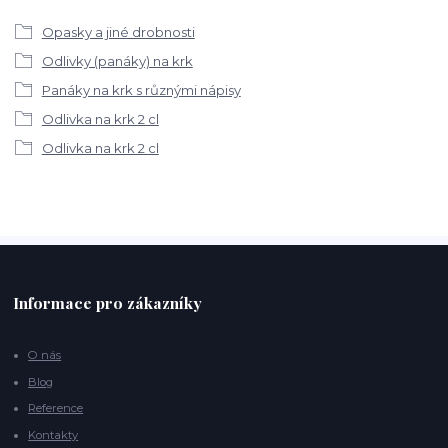
Opasky a jiné drobnosti
Odlivky (panáky) na krk
Panáky na krk s různými nápisy
Odlivka na krk 2 cl
Odlivka na krk 2 cl
Informace pro zákazníky
O nás
Blog
Reference
Kontakty