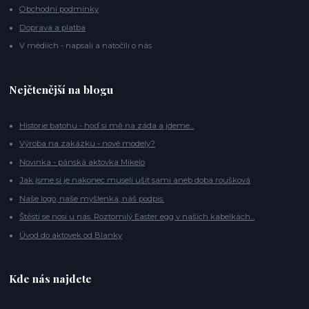
Obchodní podmínky
Doprava a platba
V médiích - napsali a natočili o nás
Nejčtenější na blogu
Historie batohu - hoď si mě na záda a jdeme...
Výroba na zakázku - nové modely?
Novinka - pánská aktovka Mikelo
Jak jsme si je nakonec museli ušít sami aneb doba roušková
Naše logo, naše myšlenka, náš podpis.
Štěstí se nosí u nás. Roztomilý Easter egg v našich kabelkách...
Úvod do aktovek od Blanky
Kde nás najdete