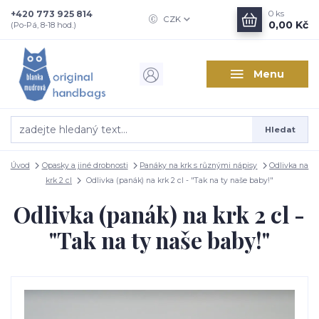
+420 773 925 814
0
ks
CZK
0,00 Kč
(Po-Pá, 8-18 hod.)
Menu
Hledat
Úvod
Opasky a jiné drobnosti
Panáky na krk s různými nápisy
Odlivka na
krk 2 cl
Odlivka (panák) na krk 2 cl - "Tak na ty naše baby!"
Odlivka (panák) na krk 2 cl -
"Tak na ty naše baby!"