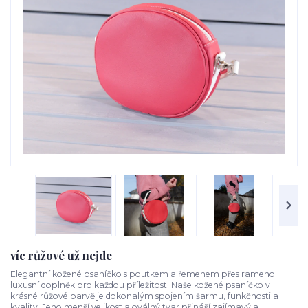
víc růžové už nejde
Elegantní kožené psaníčko s poutkem a řemenem přes rameno:
luxusní doplněk pro každou příležitost. Naše kožené psaníčko v
krásné růžové barvě je dokonalým spojením šarmu, funkčnosti a
kvality. Jeho menší velikost a oválný tvar přináší zajímavý a