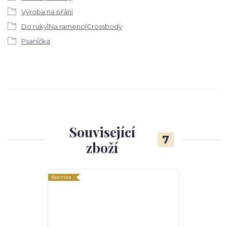
Výroba na přání
Do ruky|Na rameno|Crossbody
Psaníčka
Související
7
zboží
Novinka