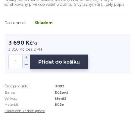
sofistikovaný prvek do vašeho outfitu. S výrazným drž...
celý popis
Dostupnost
Skladem
3 690 Kč
/
ks
3 050 Kč
bez DPH
Přidat do košíku
Číslo produktu:
3893
Barva:
Růžová
Velikost:
Menší
Materiál:
Kůže
Hlídat cenu / dostupnost