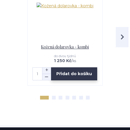
Kožená dolarovka - kombi
Kožené ps
do dvou týdnů
1 250 Kč
/
ks
Přidat do košíku