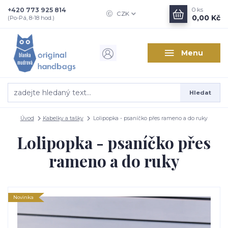
+420 773 925 814
0
ks
CZK
0,00 Kč
(Po-Pá, 8-18 hod.)
Menu
Hledat
Úvod
Kabelky a tašky
Lolipopka - psaníčko přes rameno a do ruky
Lolipopka - psaníčko přes
rameno a do ruky
Novinka