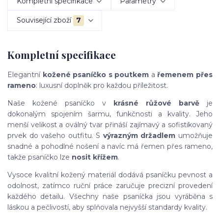
Kompletní specifikace
Parametry
Související zboží
7
Kompletní specifikace
Elegantní
kožené psaníčko s poutkem
a
řemenem přes
rameno
: luxusní doplněk pro každou příležitost.
Naše kožené psaníčko v
krásné růžové barvě
je
dokonalým spojením šarmu, funkčnosti a kvality. Jeho
menší velikost a oválný tvar přináší zajímavý a sofistikovaný
prvek do vašeho outfitu. S
výrazným držadlem
umožňuje
snadné a pohodlné nošení a navíc má řemen přes rameno,
takže psaníčko lze
nosit křížem
.
Vysoce kvalitní kožený materiál dodává psaníčku pevnost a
odolnost, zatímco ruční práce zaručuje precizní provedení
každého detailu. Všechny naše psaníčka jsou vyráběna s
láskou a pečlivostí, aby splňovala nejvyšší standardy kvality.