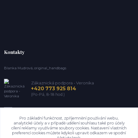
Kontakty
Blanka Mudrová, original_handbags
Zákaznická podpora - Veronika
+420 773 925 814
(Po-Pá, 8-18 hod.)
info@kozena-galanterie.cz
Pro základní funkčnost, zpříjemnění používání webu,
analytické účely a v případě udělení souhlasu také pro účely
cílení reklamy využíváme soubory cookies. Nastavení vlastních
preferencí cookies můžete kdykoli upravit odkazem ve spodní
části stránek.