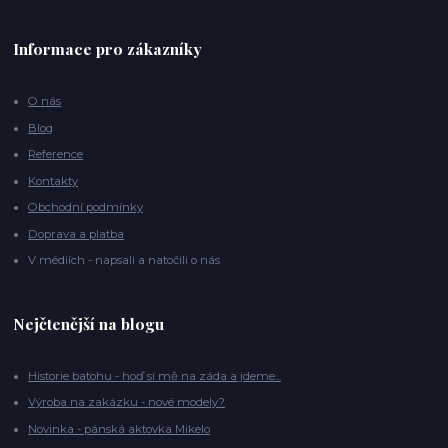
Informace pro zákazníky
O nás
Blog
Reference
Kontakty
Obchodní podmínky
Doprava a platba
V médiích - napsali a natočili o nás
Nejčtenější na blogu
Historie batohu - hoď si mě na záda a jdeme...
Výroba na zakázku - nové modely?
Novinka - pánská aktovka Mikelo