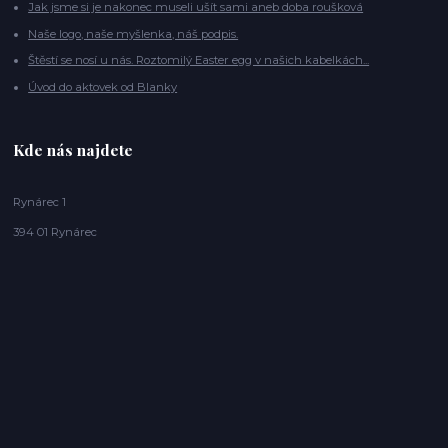
Jak jsme si je nakonec museli ušít sami aneb doba roušková
Naše logo, naše myšlenka, náš podpis.
Štěstí se nosí u nás. Roztomilý Easter egg v našich kabelkách...
Úvod do aktovek od Blanky
Kde nás najdete
Rynárec 1
394 01 Rynárec