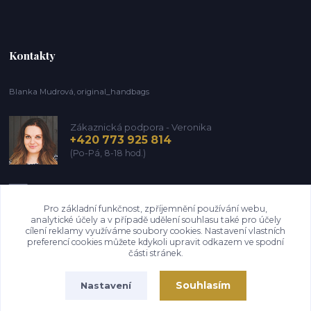
Kontakty
Blanka Mudrová, original_handbags
Zákaznická podpora - Veronika
+420 773 925 814
(Po-Pá, 8-18 hod.)
info@kozena-galanterie.cz
Pro základní funkčnost, zpříjemnění používání webu,
analytické účely a v případě udělení souhlasu také pro účely
cílení reklamy využíváme soubory cookies. Nastavení vlastních
preferencí cookies můžete kdykoli upravit odkazem ve spodní
části stránek.
Souhlasím
Nastavení
Copyright Blanka Mudrová (Brašnář z Vysočiny) 2004-2026. Všechna práva