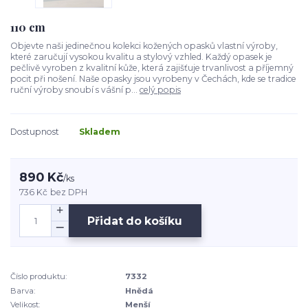
110 cm
Objevte naši jedinečnou kolekci kožených opasků vlastní výroby,
které zaručují vysokou kvalitu a stylový vzhled. Každý opasek je
pečlivě vyroben z kvalitní kůže, která zajišťuje trvanlivost a příjemný
pocit při nošení. Naše opasky jsou vyrobeny v Čechách, kde se tradice
ruční výroby snoubí s vášní p...
celý popis
Dostupnost
Skladem
890 Kč
/
ks
736 Kč
bez DPH
Přidat do košíku
Číslo produktu:
7332
Barva:
Hnědá
Velikost:
Menší