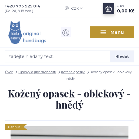
+420 773 925 814
0
ks
CZK
0,00 Kč
(Po-Pá, 8-18 hod.)
Menu
Hledat
Úvod
Opasky a jiné drobnosti
Kožené opasky
Kožený opasek - oblekový -
hnědý
Kožený opasek - oblekový -
hnědý
Novinka