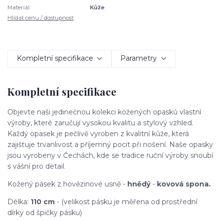
Materiál:
Kůže
Hlídat cenu / dostupnost
Kompletní specifikace
Parametry
Kompletní specifikace
Objevte naši jedinečnou kolekci kožených opasků vlastní
výroby, které zaručují vysokou kvalitu a stylový vzhled.
Každý opasek je pečlivě vyroben z kvalitní kůže, která
zajišťuje trvanlivost a příjemný pocit při nošení. Naše opasky
jsou vyrobeny v Čechách, kde se tradice ruční výroby snoubí
s vášní pro detail.
Kožený pásek z hovězinové usně -
hnědý
-
kovová spona.
Délka:
110 cm
- (velikost pásku je měřena od prostřední
dírky od špičky pásku)