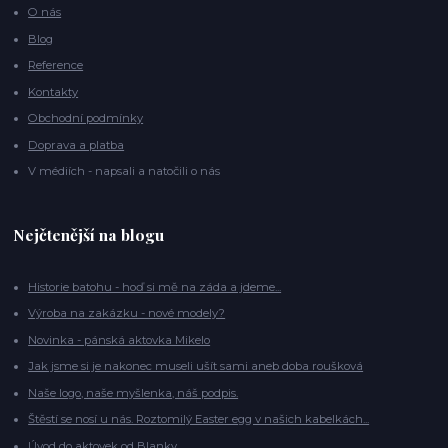
O nás
Blog
Reference
Kontakty
Obchodní podmínky
Doprava a platba
V médiích - napsali a natočili o nás
Nejčtenější na blogu
Historie batohu - hoď si mě na záda a jdeme...
Výroba na zakázku - nové modely?
Novinka - pánská aktovka Mikelo
Jak jsme si je nakonec museli ušít sami aneb doba roušková
Naše logo, naše myšlenka, náš podpis.
Štěstí se nosí u nás. Roztomilý Easter egg v našich kabelkách...
Úvod do aktovek od Blanky