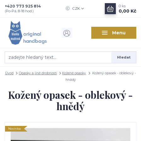
+420 773 925 814
0
ks
CZK
0,00 Kč
(Po-Pá, 8-18 hod.)
Menu
Hledat
Úvod
Opasky a jiné drobnosti
Kožené opasky
Kožený opasek - oblekový -
hnědý
Kožený opasek - oblekový -
hnědý
Novinka