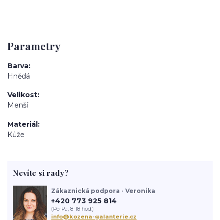
Parametry
Barva
Hnědá
Velikost
Menší
Materiál
Kůže
Nevíte si rady?
Zákaznická podpora - Veronika
+420 773 925 814
(Po-Pá, 8-18 hod.)
info@kozena-galanterie.cz