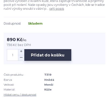
pečlivě vyroben z kvalitní kůže, která zajišťuje trvanlivost a příjemný
pocit při nošení. Naše opasky jsou vyrobeny v Čechách, kde se tradice
ruční výroby snoubí s vášní p...
celý popis
Dostupnost
Skladem
890 Kč
/
ks
736 Kč
bez DPH
Přidat do košíku
Číslo produktu:
7319
Barva:
Hnědá
Velikost:
Menší
Materiál:
Kůže
Hlídat cenu / dostupnost