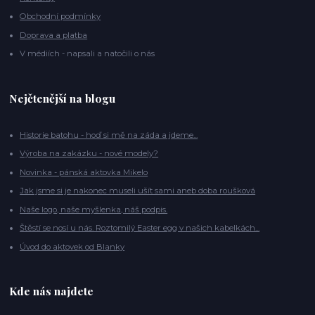
Obchodní podmínky
Doprava a platba
V médiích - napsali a natočili o nás
Nejčtenější na blogu
Historie batohu - hoď si mě na záda a jdeme...
Výroba na zakázku - nové modely?
Novinka - pánská aktovka Mikelo
Jak jsme si je nakonec museli ušít sami aneb doba roušková
Naše logo, naše myšlenka, náš podpis.
Štěstí se nosí u nás. Roztomilý Easter egg v našich kabelkách...
Úvod do aktovek od Blanky
Kde nás najdete