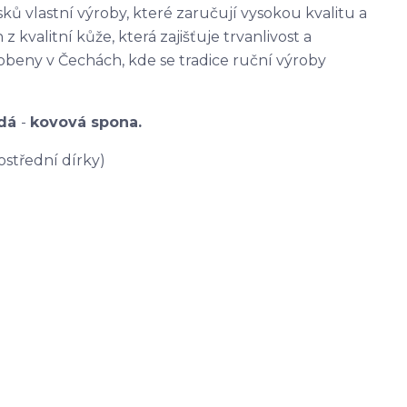
ů vlastní výroby, které zaručují vysokou kvalitu a
 kvalitní kůže, která zajišťuje trvanlivost a
robeny v Čechách, kde se tradice ruční výroby
ědá
-
kovová spona.
ostřední dírky)