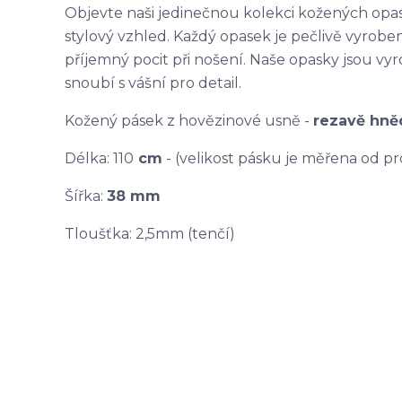
Objevte naši jedinečnou kolekci kožených opask
stylový vzhled. Každý opasek je pečlivě vyroben z
příjemný pocit při nošení. Naše opasky jsou vy
snoubí s vášní pro detail.
Kožený pásek z hovězinové usně -
rezavě hn
Délka: 110
cm
- (velikost pásku je měřena od pr
Šířka:
38 mm
Tloušťka: 2,5mm (tenčí)