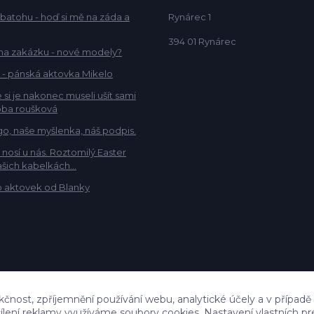
 batohu - hoď si mě na záda a
Rynárec 1
394 01 Rynárec
na zakázku - nové modely?
 - pánská aktovka Mikelo
 si je nakonec museli ušít sami
ba roušková
go, naše myšlenka, náš podpis.
e nosí u nás. Roztomilý Easter
šich kabelkách...
 aktovek od Blanky
kčnost, zpříjemnění používání webu, analytické účely a v případě
cílení reklamy využíváme soubory cookies. Nastavení vlastních pr