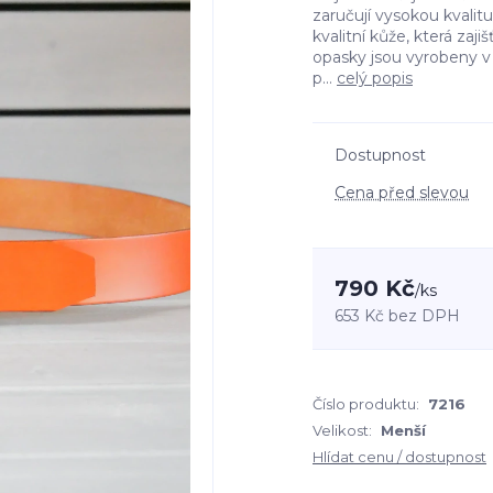
zaručují vysokou kvalit
kvalitní kůže, která zaji
opasky jsou vyrobeny v 
p...
celý popis
Dostupnost
Cena před slevou
790 Kč
/
ks
653 Kč
bez DPH
Číslo produktu:
7216
Velikost:
Menší
Hlídat cenu / dostupnost