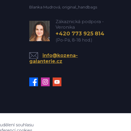
Blanka Mudrová, original_handbags
Zákaznická podpora -
Veronika
+420 773 925 814
(Po-Pá, 8-18 hod.)
info@kozena-
galanterie.cz
 udělení souhlasu
eferencí cookies