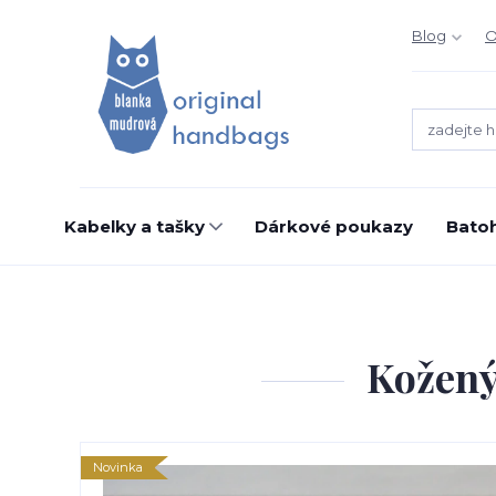
Blog
O
Kabelky a tašky
Dárkové poukazy
Bato
Kožený
Novinka