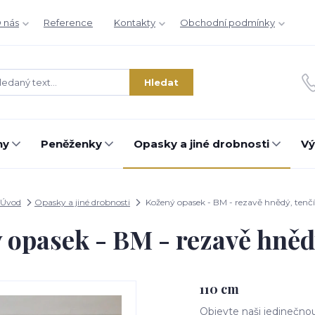
 nás
Reference
Kontakty
Obchodní podmínky
Hledat
hy
Peněženky
Opasky a jiné drobnosti
Vý
Úvod
Opasky a jiné drobnosti
Kožený opasek - BM - rezavě hnědý, tenčí
 opasek - BM - rezavě hnědý
110 cm
Objevte naši jedinečnou