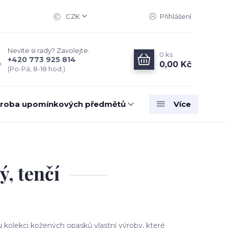
CZK
Přihlášení
Nevíte si rady? Zavolejte.
0
ks
+420 773 925 814
0,00 Kč
(Po-Pá, 8-18 hod.)
roba upomínkových předmětů
Více
, tenčí
 kolekci kožených opasků vlastní výroby, které