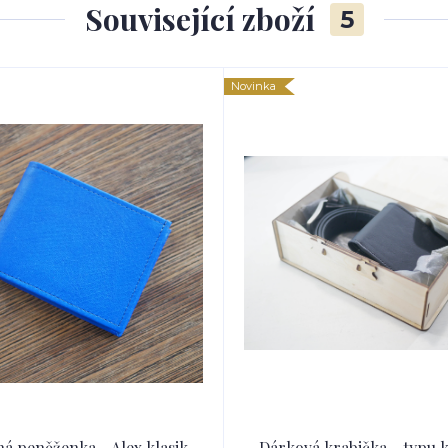
Související zboží
5
Novinka
á peněženka - Alex klasik
Dárková krabička - typu 