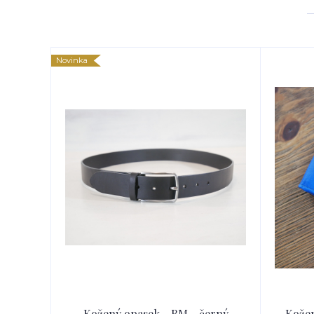
Novinka
Kožený opasek - BM - černý
Kožen