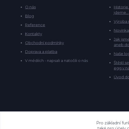
O nás
Historie
jdeme...
Blog
Výroba 
Reference
Novinka
Kontakty
Jak jsme
Obchodní podmínky
aneb do
Doprava a platba
Naše lo
V médiích - napsali a natočili o nás
Štěstí s
egg v na
Úvod do
Pro základní fun
také pro účely 