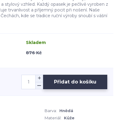
u a stylový vzhled. Každý opasek je pečlivě vyroben z
šťuje trvanlivost a příjemný pocit při nošení. Naše
Čechách, kde se tradice ruční výroby snoubí s vášní
Skladem
876 Kč
Přidat do košíku
Barva:
Hnědá
Materiál:
Kůže