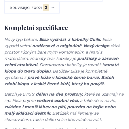
Související zboží
2
Kompletní specifikace
Nový typ batohu
Elisa vychází z kabelky Guilii.
Elisa
vypadá velmi
nadčasově a originálně
.
Nový design
dává
prostor různým barevným kombinacím a hraní s
materiálem. Hranatý tvar kabelky je
praktický a zároveň
velmi atraktivní.
Dominantou kabelky je rovněž h
ranatá
klopa do tvaru dopisu
. Batůžek Elisa je kompletně
vyrobena z
pravé kůže v klasické černé barvě. Batoh
zdobí klopa v lesklé černé kůží, který ho povýší.
Batoh je uvnitř
dělen na dva prostory
, které se uzavírají na
zip. Elisa pojme
veškeré osobní věci,
a také něco navíc,
zvládne i menší láhev na pití, pouzdro na brýle nebo
malý skládací deštník
. Batůžek má řemeny se
zkracovačem, takže délku si lze libovolně navolit.