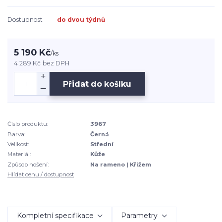
Dostupnost
do dvou týdnů
5 190 Kč
/
ks
4 289 Kč
bez DPH
Přidat do košíku
Číslo produktu:
3967
Barva:
Černá
Velikost:
Střední
Materiál:
Kůže
Způsob nošení:
Na rameno | Křížem
Hlídat cenu / dostupnost
Kompletní specifikace
Parametry