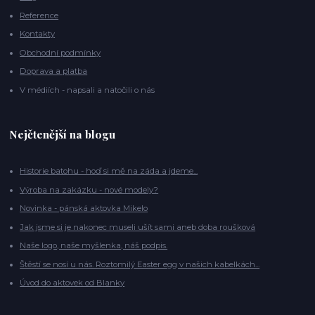
Reference
Kontakty
Obchodní podmínky
Doprava a platba
V médiích - napsali a natočili o nás
Nejčtenější na blogu
Historie batohu - hoď si mě na záda a jdeme...
Výroba na zakázku - nové modely?
Novinka - pánská aktovka Mikelo
Jak jsme si je nakonec museli ušít sami aneb doba roušková
Naše logo, naše myšlenka, náš podpis.
Štěstí se nosí u nás. Roztomilý Easter egg v našich kabelkách...
Úvod do aktovek od Blanky