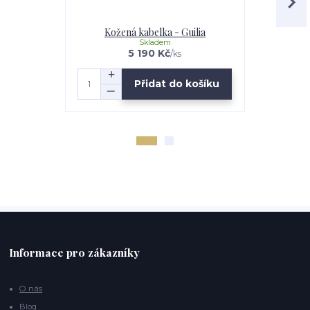
Kožená kabelka - Guilia
Kožen
Skladem
5 190 Kč
/
ks
Přidat do košíku
Informace pro zákazníky
O nás
Blog