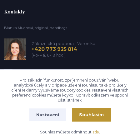
Kontakty
Blanka Mudrová, original_handbags
Zákaznická podpora - Veronika
+420 773 925 814
(Po-Pá, 8-18 hod.)
info@kozena-galanterie.cz
Pro základní funkčnost, zpříjemnění používání webu,
analytické účely a v případě udělení souhlasu také pro účely
cílení reklamy využíváme soubory cookies. Nastavení vlastních
preferencí cookies můžete kdykoli upravit odkazem ve spodní
části stránek.
Souhlasím
Nastavení
Copyright Blanka Mudrová (Brašnář z Vysočiny) 2004-2026. Všechna práva
vyhrazena. Design 6/2026
Souhlas můžete odmítnout
zde
.
Vytvořeno na
Eshop-rychle.cz