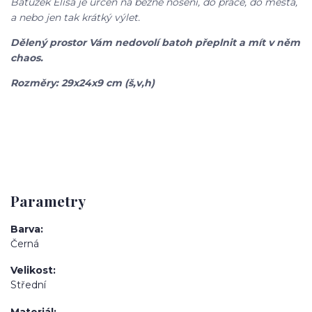
Batůžek Elisa je určen na běžné nošení, do práce, do města,
a nebo jen tak krátký výlet.
Dělený prostor Vám nedovolí batoh přeplnit a mít v něm
chaos.
Rozměry: 29x24x9 cm (š,v,h)
Parametry
Barva
Černá
Velikost
Střední
Materiál