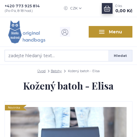
+420 773 925 814
0
ks
CZK
0,00 Kč
(Po-Pá, 8-18 hod.)
Menu
Hledat
Úvod
Batohy
Kožený batoh - Elisa
Kožený batoh - Elisa
Novinka