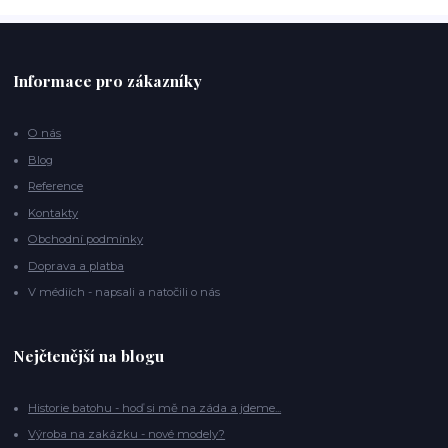
Informace pro zákazníky
O nás
Blog
Reference
Kontakty
Obchodní podmínky
Doprava a platba
V médiích - napsali a natočili o nás
Nejčtenější na blogu
Historie batohu - hoď si mě na záda a jdeme...
Výroba na zakázku - nové modely?