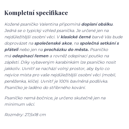
Kompletní specifikace
Kožené psaníčko Valentina připomíná
dopisní obálku
.
Jedná se o typický vzhled psaníčka. Je určené jen na
nejdůležitější osobní věci. V
klasické černé
barvě Vás bude
doprovázet na
společenské akce
, na
společná setkání s
přáteli
nebo jen na
procházku do města.
Psaníčko
má
odepínací řemen
a rovněž odepínací poutko na
zápěstí. Díky vybaveným karabinkám lze psaníčko nosit
jakkoliv. Uvnitř se nachází volný prostor, aby bylo co
nejvíce místa pro vaše nejdůležitější osobní věci (mobil,
peněženka, klíče). Uvnitř je 100% bavlněná podšívka.
Psaníčko je laděno do stříbrného kování.
Psaníčko nemá bočnice, je určeno skutečně jen na
minimum věcí.
Rozměry: 27,5x18 cm