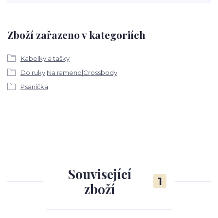
Zboží zařazeno v kategoriích
Kabelky a tašky
Do ruky|Na rameno|Crossbody
Psaníčka
Související
1
zboží