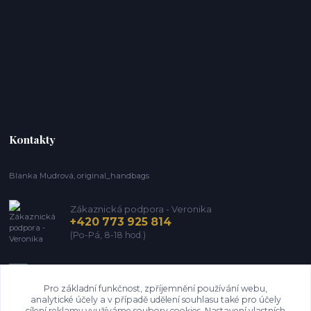
Kontakty
Blanka Mudrová, original_handbags
Zákaznická podpora - Veronika
+420 773 925 814
(Po-Pá, 8-18 hod.)
info@kozena-galanterie.cz
Pro základní funkčnost, zpříjemnění používání webu,
analytické účely a v případě udělení souhlasu také pro účely
cílení reklamy využíváme soubory cookies. Nastavení vlastních