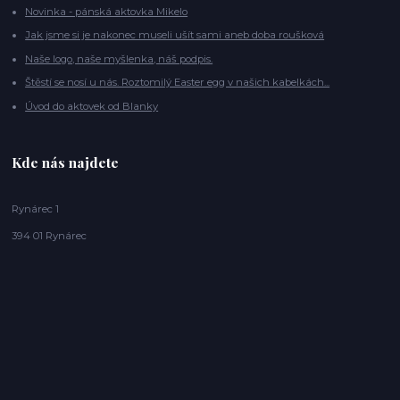
Novinka - pánská aktovka Mikelo
Jak jsme si je nakonec museli ušít sami aneb doba roušková
Naše logo, naše myšlenka, náš podpis.
Štěstí se nosí u nás. Roztomilý Easter egg v našich kabelkách...
Úvod do aktovek od Blanky
Kde nás najdete
Rynárec 1
394 01 Rynárec