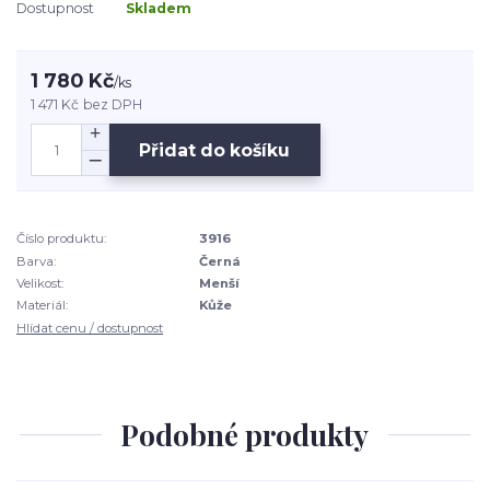
Dostupnost
Skladem
1 780 Kč
/
ks
1 471 Kč
bez DPH
Přidat do košíku
Číslo produktu:
3916
Barva:
Černá
Velikost:
Menší
Materiál:
Kůže
Hlídat cenu / dostupnost
Podobné produkty