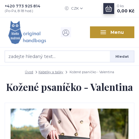
+420 773 925 814
0
ks
CZK
0,00 Kč
(Po-Pá, 8-18 hod.)
Menu
Hledat
Úvod
Kabelky a tašky
Kožené psaníčko - Valentina
Kožené psaníčko - Valentina