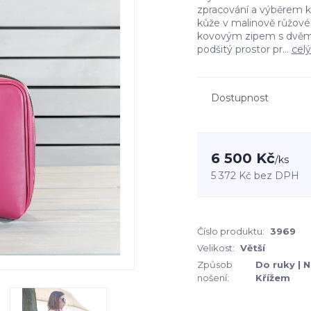
zpracování a výběrem k
kůže v malinově růžové
kovovým zipem s dvěma 
podšitý prostor pr...
celý
Dostupnost
6 500 Kč
/
ks
5 372 Kč
bez DPH
Číslo produktu:
3969
Velikost:
Větší
Způsob
Do ruky | 
nošení:
Křížem