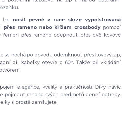
eněženku.
u lze
nosit pevně v ruce skrze vypolstrovaná
i
přes rameno nebo křížem crossbody
pomocí
e řemen přes rameno odepnout přes dvě kovové
 že se nechá po obvodu odemknout přes kovový zip,
adní díl kabelky otevře o 60
°.
Takže při vkládání
 otvorem.
ení elegance, kvality a praktičnosti. Díky navíc
lze pojmout mnoho svých předmětů denní potřeby.
elky si prostě zamilujete.