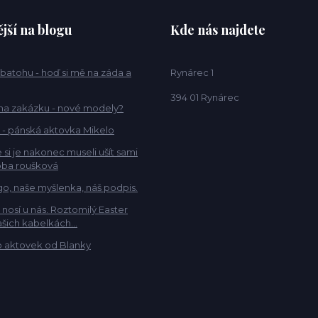
jší na blogu
Kde nás najdete
 batohu - hoď si mě na záda a
Rynárec 1
394 01 Rynárec
na zakázku - nové modely?
 - pánská aktovka Mikelo
 si je nakonec museli ušít sami
ba roušková
go, naše myšlenka, náš podpis.
e nosí u nás. Roztomilý Easter
šich kabelkách...
 aktovek od Blanky