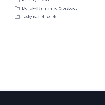
Kabelky a tašky
Do ruky|Na rameno|Crossbody
Tašky na notebook