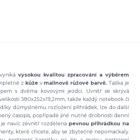
 vyniká
vysokou kvalitou zpracování a výběrem
ompletně z
kůže
v
malinově růžové barvě.
Taška je
pem s dvěma kovovými jezdci. Uvnitř se skrývá
 velikosti 380x252x19,2mm, takže každý notebook či
 díky důmyslnému rozložení přihrádek, lze do další
íbený časopis, popřípadě jiné nutné drobnosti denní
 je navíc zevnitř rozdělena
pevnou přihrádkou na
menty, které chcete, aby se zbytečně nepomačkaly.
dnu postranní kapsičku na zip a malou postranní