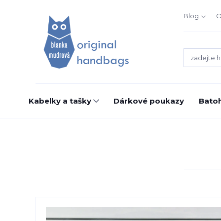
Blog
O
Kabelky a tašky
Dárkové poukazy
Bato