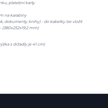
ku, platební karty
m na karabiny
, dokumenty, knihy) - do kabelky lze vložit
- (
380x252x19,2 mm)
výška s držadly je 41 cm)