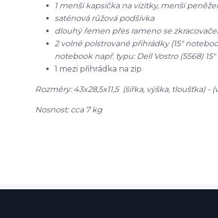
1 menší kapsička na vizitky, menší peněžen
saténová růžová podšívka
dlouhý řemen přes rameno se zkracovače
2 volné polstrované přihrádky (15
"
notebook
notebook např. typu: Dell Vostro (5568) 15
"
1 mezi přihrádka na zip
Rozměry: 43x28,5x11,5 (šířka, výška, tloušťka) - (
Nosnost: cca 7 kg