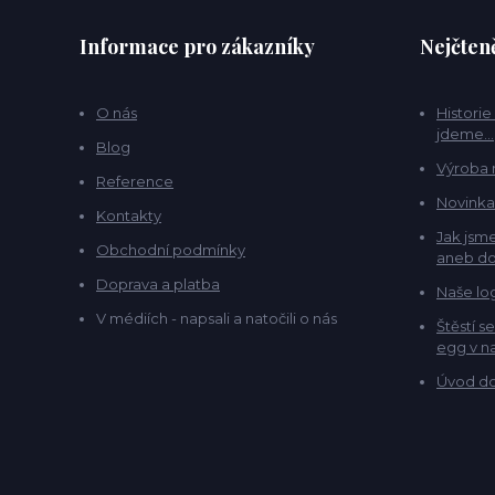
Informace pro zákazníky
Nejčteně
O nás
Historie
jdeme...
Blog
Výroba 
Reference
Novinka
Kontakty
Jak jsme
Obchodní podmínky
aneb do
Doprava a platba
Naše lo
V médiích - napsali a natočili o nás
Štěstí s
egg v na
Úvod do