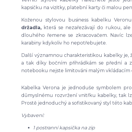
kapsičku na vizitky, platební karty či malou p
Koženou stylovou business kabelku Veron
držadla,
která se nezařezávají do rukou, ale 
dlouhého řemene se zkracovačem. Navíc lz
karabiny kdykoliv ho nepotřebujete.
Další významnou charakteristikou kabelky je,
a tak díky bočním přihrádkám se přední a z
notebooku nejste limitováni malým vkládacím
Kabelka Verona je jednoduše symbolem propoj
důmyslnému rozvržení vnitřku kabelky, tak 
Prostě jednoduchý a sofistikovaný styl této kab
Vybavení:
1 postranní kapsička na zip