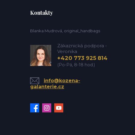
Kontakty
Blanka Mudrová, original_handbags
Zákaznická podpora -
Veronika
+420 773 925 814
(Po-Pá, 8-18 hod.)
info@kozena-
galanterie.cz