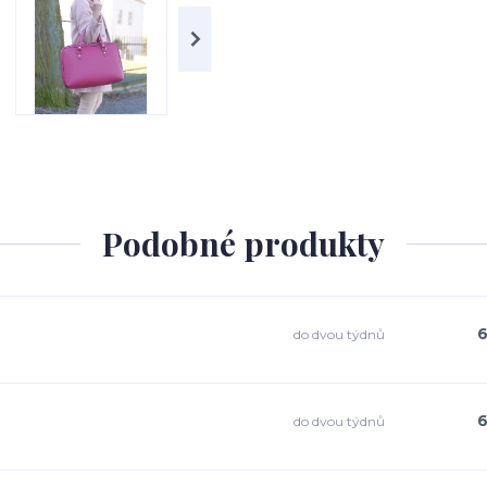
Podobné produkty
6
do dvou týdnů
6
do dvou týdnů