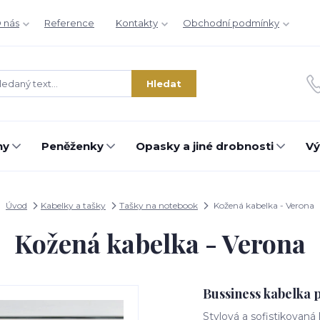
 nás
Reference
Kontakty
Obchodní podmínky
Hledat
hy
Peněženky
Opasky a jiné drobnosti
Vý
Úvod
Kabelky a tašky
Tašky na notebook
Kožená kabelka - Verona
Kožená kabelka - Verona
Bussiness kabelka 
Stylová a sofistikovaná