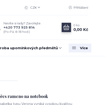
CZK
Přihlášení
Nevíte si rady? Zavolejte.
0
ks
+420 773 925 814
0,00 Kč
(Po-Pá, 8-18 hod.)
roba upomínkových předmětů
Více
přes rameno na notebook
 kabelka typu Verona vyniká vysokou kvalitou