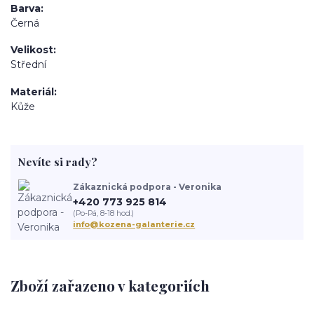
Barva
Černá
Velikost
Střední
Materiál
Kůže
Nevíte si rady?
Zákaznická podpora - Veronika
+420 773 925 814
(Po-Pá, 8-18 hod.)
info@kozena-galanterie.cz
Zboží zařazeno v kategoriích