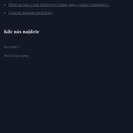
Štěstí se nosí u nás. Roztomilý Easter egg v našich kabelkách...
Úvod do aktovek od Blanky
Kde nás najdete
Rynárec 1
394 01 Rynárec