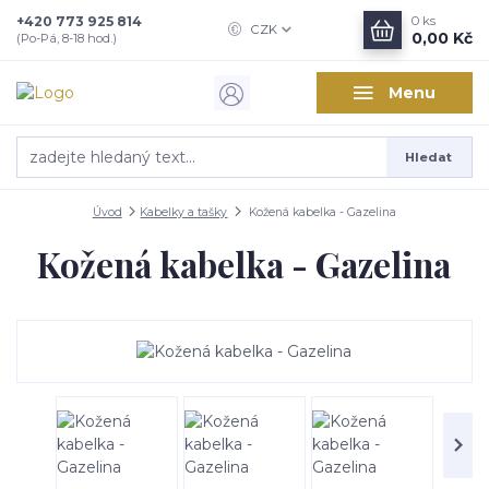
+420 773 925 814
0
ks
CZK
0,00 Kč
(Po-Pá, 8-18 hod.)
Menu
Hledat
Úvod
Kabelky a tašky
Kožená kabelka - Gazelina
Kožená kabelka - Gazelina