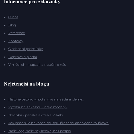
Informace pro zákazníky
O nás
Blog
Reference
Kontakty
Obchodní podmínky
Doprava a platba
V médiích - napsali a natočili o nás
Nejčtenější na blogu
Historie batohu - hoď si mě na záda a jdeme...
Výroba na zakázku - nové modely?
Novinka - pánská aktovka Mikelo
Jak jsme si je nakonec museli ušít sami aneb doba roušková
Naše logo, naše myšlenka, náš podpis.