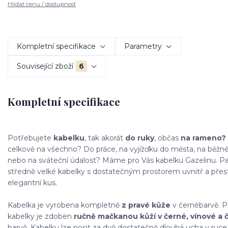
Hlídat cenu / dostupnost
Kompletní specifikace
Parametry
Související zboží
6
Kompletní specifikace
Potřebujete
kabelku
, tak akorát
do ruky
, občas
na rameno?
celkově na všechno? Do práce, na vyjížďku do města, na běžné
nebo na sváteční údalost? Máme pro Vás kabelku Gazelinu. Pa
středně velké kabelky s dostatečným prostorem uvnitř a přes
elegantní kus.
Kabelka je vyrobena kompletně
z pravé kůže
v černé
barvě. P
kabelky je zdoben
ručně mačkanou kůží v černé, vínové a 
barvě. Kabelku lze nosit za dvě dostatečně dlouhá ucha v ruc