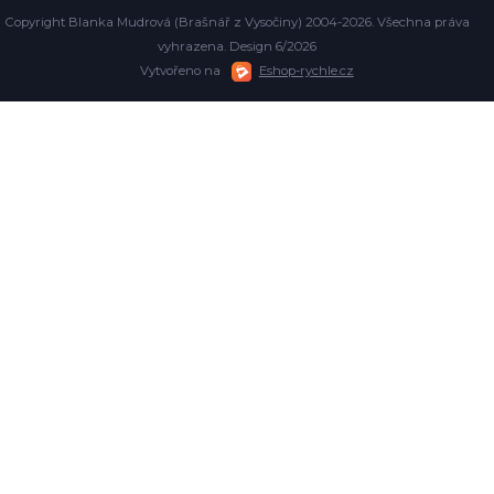
Copyright Blanka Mudrová (Brašnář z Vysočiny) 2004-2026. Všechna práva
vyhrazena. Design 6/2026
Vytvořeno na
Eshop-rychle.cz