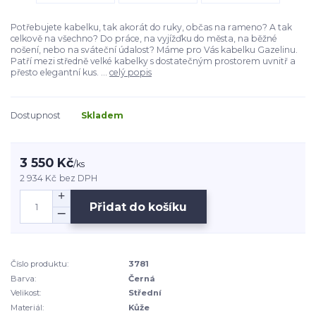
Potřebujete kabelku, tak akorát do ruky, občas na rameno? A tak
celkově na všechno? Do práce, na vyjížďku do města, na běžné
nošení, nebo na sváteční údalost? Máme pro Vás kabelku Gazelinu.
Patří mezi středně velké kabelky s dostatečným prostorem uvnitř a
přesto elegantní kus. ...
celý popis
Dostupnost
Skladem
3 550 Kč
/
ks
2 934 Kč
bez DPH
Přidat do košíku
Číslo produktu:
3781
Barva:
Černá
Velikost:
Střední
Materiál:
Kůže