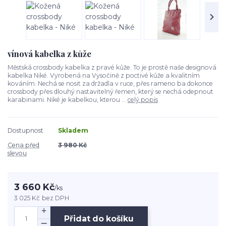
vínová kabelka z kůže
Městská crossbody kabelka z pravé kůže. To je prostě naše designová
kabelka Niké. Vyrobená na Vysočině z poctivé kůže a kvalitním
kováním. Nechá se nosit za držadla v ruce, přes rameno ba dokonce
crossbody přes dlouhý nastavitelný řemen, který se nechá odepnout
karabinami. Niké je kabelkou, kterou ...
celý popis
Dostupnost
Skladem
Cena před
3 980 Kč
slevou
3 660 Kč
/
ks
3 025 Kč
bez DPH
Přidat do košíku