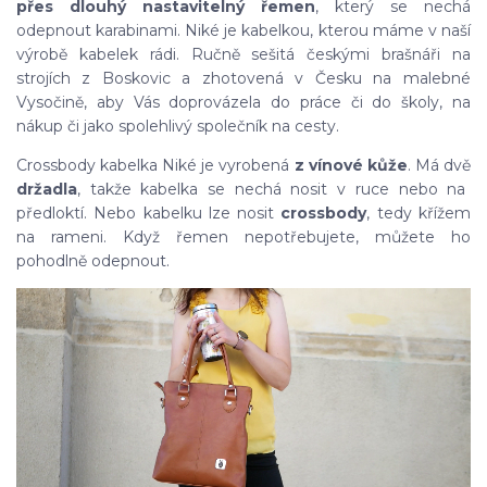
přes dlouhý nastavitelný řemen
, který se nechá
odepnout karabinami. Niké je kabelkou, kterou máme v naší
výrobě kabelek rádi. Ručně sešitá českými brašnáři na
strojích z Boskovic a zhotovená v Česku na malebné
Vysočině, aby Vás doprovázela do práce či do školy, na
nákup či jako spolehlivý společník na cesty.
Crossbody kabelka Niké je vyrobená
z vínové kůže
. Má dvě
držadla
, takže kabelka se nechá nosit v ruce nebo na
předloktí. Nebo kabelku lze nosit
crossbody
, tedy křížem
na rameni. Když řemen nepotřebujete, můžete ho
pohodlně odepnout.