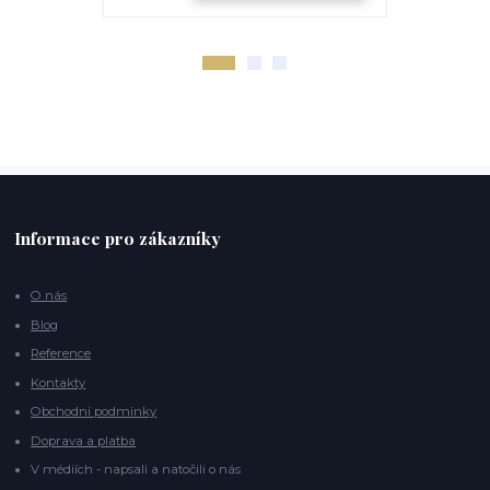
Informace pro zákazníky
O nás
Blog
Reference
Kontakty
Obchodní podmínky
Doprava a platba
V médiích - napsali a natočili o nás