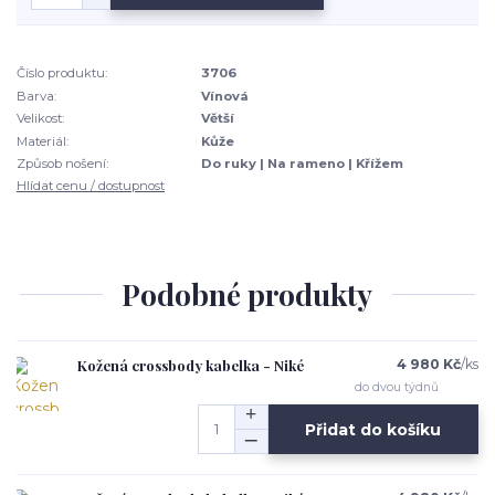
Číslo produktu:
3706
Barva:
Vínová
Velikost:
Větší
Materiál:
Kůže
Způsob nošení:
Do ruky | Na rameno | Křížem
Hlídat cenu / dostupnost
Podobné produkty
Kožená crossbody kabelka - Niké
4 980 Kč
/
ks
do dvou týdnů
Přidat do košíku