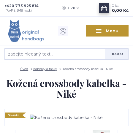
+420 773 925 814
0
ks
CZK
0,00 Kč
(Po-Pá, 8-18 hod.)
Menu
Hledat
Úvod
Kabelky a tašky
Kožená crossbody kabelka - Niké
Kožená crossbody kabelka -
Niké
Novinka