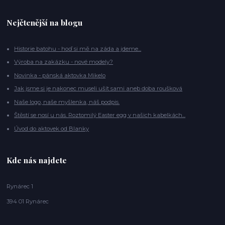
Nejčtenější na blogu
Historie batohu - hoď si mě na záda a jdeme...
Výroba na zakázku - nové modely?
Novinka - pánská aktovka Mikelo
Jak jsme si je nakonec museli ušít sami aneb doba roušková
Naše logo, naše myšlenka, náš podpis.
Štěstí se nosí u nás. Roztomilý Easter egg v našich kabelkách...
Úvod do aktovek od Blanky
Kde nás najdete
Rynárec 1
394 01 Rynárec