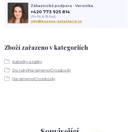
Zákaznická podpora - Veronika
+420 773 925 814
(Po-Pá, 8-18 hod.)
info@kozena-galanterie.cz
Zboží zařazeno v kategoriích
Kabelky a tašky
Do ruky|Na rameno|Crossbody
Na rameno|Crossbody
Související