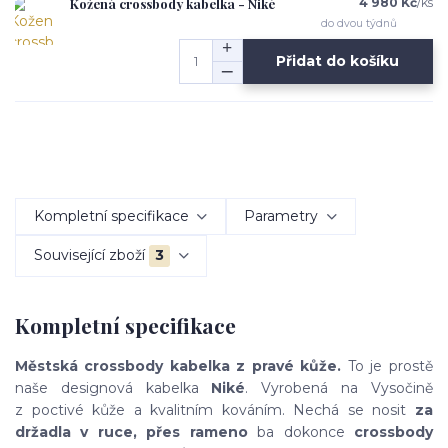
Kožená crossbody kabelka - Niké
4 980 Kč
/
ks
do dvou týdnů
Přidat do košíku
Kompletní specifikace
Parametry
Související zboží
3
Kompletní specifikace
Městská crossbody kabelka z pravé kůže.
To je prostě
naše designová kabelka
Niké
. Vyrobená na Vysočině
z poctivé kůže a kvalitním kováním. Nechá se nosit
za
držadla v ruce, přes rameno
ba dokonce
crossbody