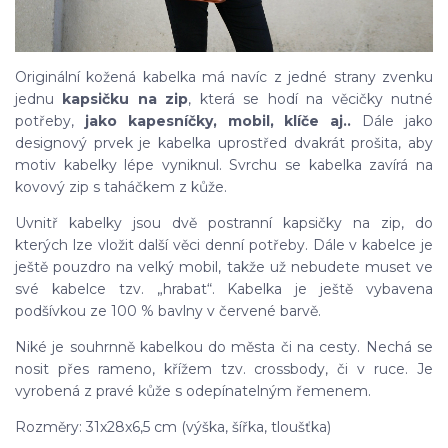
Originální kožená kabelka má navíc z jedné strany zvenku
jednu
kapsičku na zip
, která se hodí na věcičky nutné
potřeby,
jako kapesníčky, mobil, klíče aj..
Dále jako
designový prvek je kabelka uprostřed dvakrát prošita, aby
motiv kabelky lépe vyniknul. Svrchu se kabelka zavírá na
kovový zip s taháčkem z kůže.
Uvnitř kabelky jsou dvě postranní kapsičky na zip, do
kterých lze vložit další věci denní potřeby. Dále v kabelce je
ještě pouzdro na velký mobil, takže už nebudete muset ve
své kabelce tzv. „hrabat“. Kabelka je ještě vybavena
podšívkou ze 100 % bavlny v červené barvě.
Niké je souhrnně kabelkou do města či na cesty. Nechá se
nosit přes rameno, křížem tzv. crossbody, či v ruce. Je
vyrobená z pravé kůže s odepínatelným řemenem.
Rozměry: 31x28x6,5 cm (výška, šířka, tloušťka)