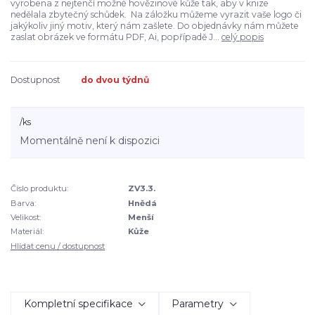
vyrobena z nejtenčí možné hovězinové kůže tak, aby v knize
nedělala zbytečný schůdek. Na záložku můžeme vyrazit vaše logo či
jakýkoliv jiný motiv, který nám zašlete. Do objednávky nám můžete
zaslat obrázek ve formátu PDF, Ai, popřípadě J...
celý popis
Dostupnost
do dvou týdnů
/
ks
Momentálně není k dispozici
Číslo produktu:
ZV3.3.
Barva:
Hnědá
Velikost:
Menší
Materiál:
Kůže
Hlídat cenu / dostupnost
Kompletní specifikace
Parametry