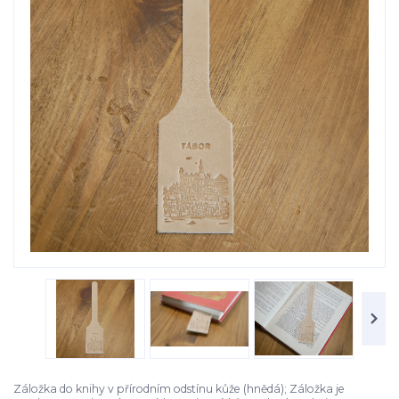
Záložka do knihy v přírodním odstínu kůže (hnědá); Záložka je