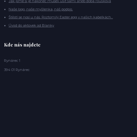
Jak jsme si je nakonec museli ušít sami aneb doba roušková
Naše logo, naše myšlenka, náš podpis.
Štěstí se nosí u nás. Roztomilý Easter egg v našich kabelkách...
Úvod do aktovek od Blanky
Kde nás najdete
Rynárec 1
394 01 Rynárec