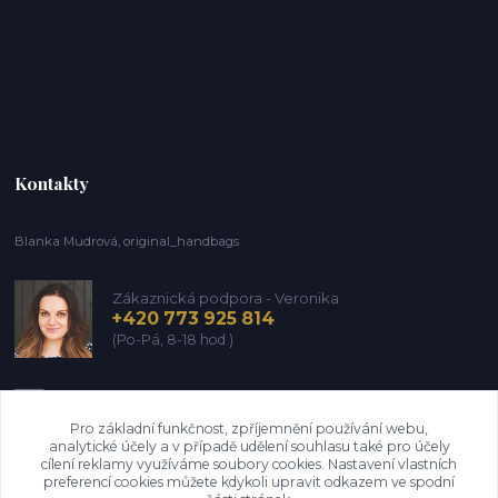
Kontakty
Blanka Mudrová, original_handbags
Zákaznická podpora - Veronika
+420 773 925 814
(Po-Pá, 8-18 hod.)
info@kozena-galanterie.cz
Pro základní funkčnost, zpříjemnění používání webu,
analytické účely a v případě udělení souhlasu také pro účely
cílení reklamy využíváme soubory cookies. Nastavení vlastních
preferencí cookies můžete kdykoli upravit odkazem ve spodní