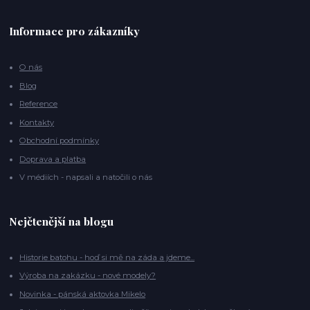
Informace pro zákazníky
O nás
Blog
Reference
Kontakty
Obchodní podmínky
Doprava a platba
V médiích - napsali a natočili o nás
Nejčtenější na blogu
Historie batohu - hoď si mě na záda a jdeme...
Výroba na zakázku - nové modely?
Novinka - pánská aktovka Mikelo