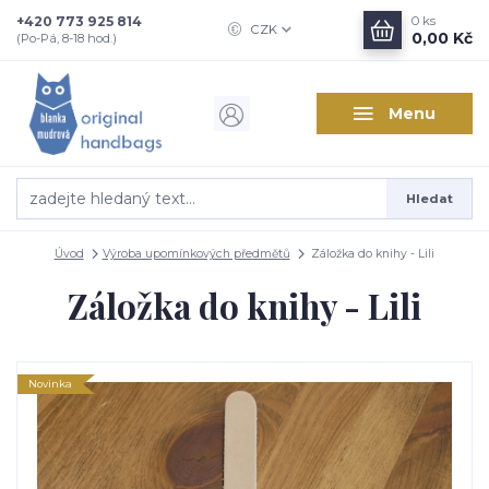
+420 773 925 814
0
ks
CZK
0,00 Kč
(Po-Pá, 8-18 hod.)
Menu
Hledat
Úvod
Výroba upomínkových předmětů
Záložka do knihy - Lili
Záložka do knihy - Lili
Novinka