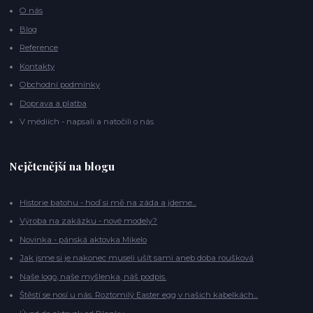
O nás
Blog
Reference
Kontakty
Obchodní podmínky
Doprava a platba
V médiích - napsali a natočili o nás
Nejčtenější na blogu
Historie batohu - hoď si mě na záda a jdeme...
Výroba na zakázku - nové modely?
Novinka - pánská aktovka Mikelo
Jak jsme si je nakonec museli ušít sami aneb doba roušková
Naše logo, naše myšlenka, náš podpis.
Štěstí se nosí u nás. Roztomilý Easter egg v našich kabelkách...