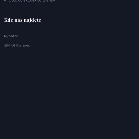
Úvod do aktovek od Blanky
Kde nás najdete
Rynárec 1
394 01 Rynárec