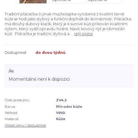
Tradiční plácačka či jinak mucholapka vyrobená z kvalitní černé
kůže se hodí jako stylový a funkční doplněk do domácnosti. Plácačka
má dlouhý dubový klacík, který je k surové kůži přikován kvalitním
nýtem, který vydží opravdu hodně. Navíc kovový nýt je obmotán
kůží. Plácačka je tradiční, stylová a ...
celý popis
Dostupnost
do dvou týdnů
/
ks
Momentálně není k dispozici
Číslo produktu:
ZV4.2
Barva:
Přírodní kůže
Velikost:
Větší
Materiál:
Kůže
Hlídat cenu / dostupnost