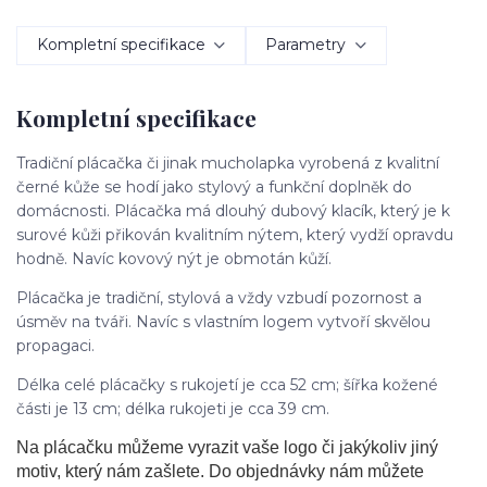
Kompletní specifikace
Parametry
Kompletní specifikace
Tradiční plácačka či jinak mucholapka vyrobená z kvalitní
černé kůže se hodí jako stylový a funkční doplněk do
domácnosti. Plácačka má dlouhý dubový klacík, který je k
surové kůži přikován kvalitním nýtem, který vydží opravdu
hodně. Navíc kovový nýt je obmotán kůží.
Plácačka je tradiční, stylová a vždy vzbudí pozornost a
úsměv na tváři. Navíc s vlastním logem vytvoří skvělou
propagaci.
Délka celé plácačky s rukojetí je cca 52 cm; šířka kožené
části je 13 cm; délka rukojeti je cca 39 cm.
Na plácačku můžeme vyrazit vaše logo či jakýkoliv jiný
motiv, který nám zašlete. Do objednávky nám můžete