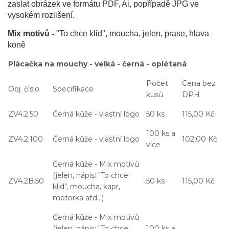
zaslat obrázek ve formátu PDF, Ai, popřípadě JPG ve
vysokém rozlišení.
Mix motivů -
"To chce klid", moucha, jelen, prase, hlava
koně
Plácačka na mouchy - velká - černá - oplétaná
Počet
Cena bez
Obj. číslo
Specifikace
kusů
DPH
ZV4.2.50
Černá kůže - vlastní logo
50 ks
115,00 Kč
100 ks a
ZV4.2.100
Černá kůže - vlastní logo
102,00 Kč
více
Černá kůže - Mix motivů
(jelen, nápis: "To chce
ZV4.2B.50
50 ks
115,00 Kč
klid", moucha, kapr,
motorka atd…)
Černá kůže - Mix motivů
(jelen, nápis: "To chce
100 ks a