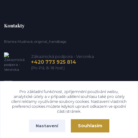
Kontakty
Blanka Mudrová, original_handbags
Zákaznická podpora - Veronika
+420 773 925 814
(Po-Pá, 8-18 hod.)
info@kozena-galanterie.cz
Pro základní funkčnost, zpříjemnění používání webu,
analytické účely a v případě udělení souhlasu také pro účely
cílení reklamy využíváme soubory cookies. Nastavení vlastních
preferencí cookies můžete kdykoli upravit odkazem ve spodní
části stránek.
Souhlasím
Nastavení
Copyright Blanka Mudrová (Brašnář z Vysočiny) 2004-2026. Všechna práva