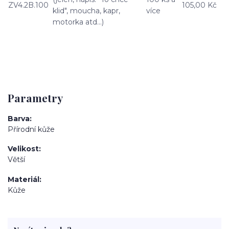
ZV4.2B.100
105,00 Kč
klid", moucha, kapr,
více
motorka atd…)
Parametry
Barva
Přírodní kůže
Velikost
Větší
Materiál
Kůže