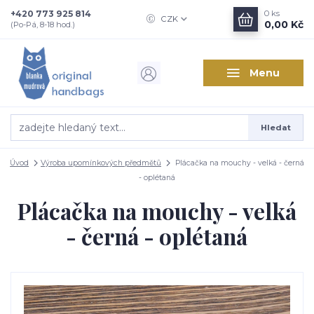
+420 773 925 814
0
ks
CZK
0,00 Kč
(Po-Pá, 8-18 hod.)
Menu
Hledat
Úvod
Výroba upomínkových předmětů
Plácačka na mouchy - velká - černá
- oplétaná
Plácačka na mouchy - velká
- černá - oplétaná