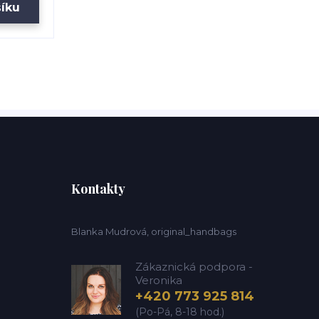
šíku
Kontakty
Blanka Mudrová, original_handbags
Zákaznická podpora -
Veronika
+420 773 925 814
(Po-Pá, 8-18 hod.)