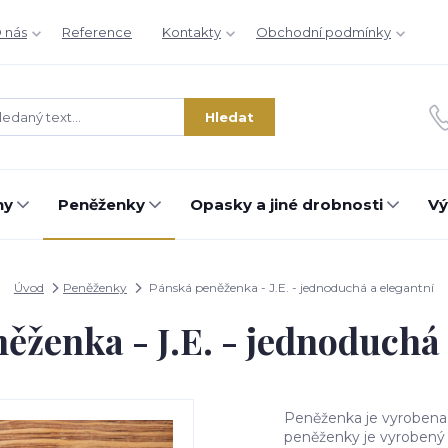
 nás
Reference
Kontakty
Obchodní podmínky
Hledat
hy
Peněženky
Opasky a jiné drobnosti
Vý
Úvod
Peněženky
Pánská peněženka - J.E. - jednoduchá a elegantní
ěženka - J.E. - jednoduchá 
Peněženka je vyrobena
peněženky je vyrobený 