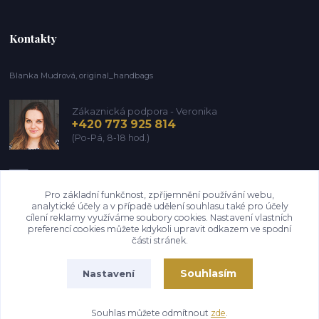
Kontakty
Blanka Mudrová, original_handbags
Zákaznická podpora - Veronika
+420 773 925 814
(Po-Pá, 8-18 hod.)
info@kozena-galanterie.cz
Pro základní funkčnost, zpříjemnění používání webu,
analytické účely a v případě udělení souhlasu také pro účely
cílení reklamy využíváme soubory cookies. Nastavení vlastních
preferencí cookies můžete kdykoli upravit odkazem ve spodní
části stránek.
Souhlasím
Nastavení
Copyright Blanka Mudrová (Brašnář z Vysočiny) 2004-2026. Všechna práva
vyhrazena. Design 6/2026
Souhlas můžete odmítnout
zde
.
Vytvořeno na
Eshop-rychle.cz