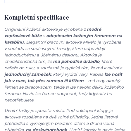
Kompletní specifikace
Originální kožená aktovka je vyrobena z
modré
vepřovicové kůže
s
odepínacím koženým řemenem na
karabinu.
Elegantní pracovní aktovka Mikelo je vyrobena
v souladu se současnými trendy, které odpovídají
jednoduchému a účelnému designu. Aktovka je
charakteristická tím, že
má pohodlné držadlo
, které
neřeže do ruky, a současně je typická tím, že má kvalitní a
jednoduchý zámeček
, který vydrží věky. Kabela
lze nosit
jak v ruce, tak přes rameno či křížem
– má tedy dlouhý
řemen se zkracovačem, takže si lze navolit délku koženého
řemenu. Navíc lze řemen odepnout, tedy kdykoliv ho
nepotřebujete.
Uvnitř tašky je spousta místa. Pod odklopení klopy je
aktovka rozdělena na dvě volné přihrádky. Jedna listová
přehrádka s vykrojeným předním dílem a druhá volná
přihrádka,
na desky/notebook
. Uvnitř kabely je navíc jedna