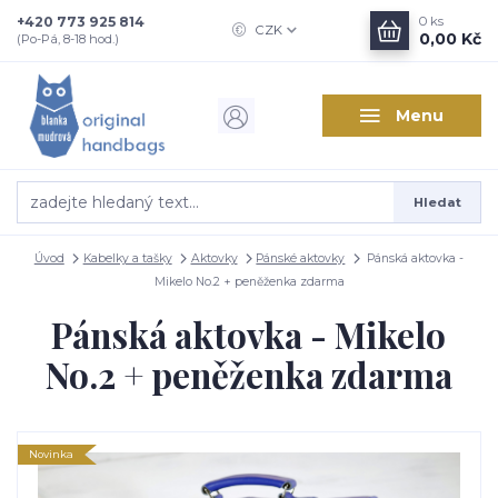
+420 773 925 814
0
ks
CZK
0,00 Kč
(Po-Pá, 8-18 hod.)
Menu
Hledat
Úvod
Kabelky a tašky
Aktovky
Pánské aktovky
Pánská aktovka -
Mikelo No.2 + peněženka zdarma
Pánská aktovka - Mikelo
No.2 + peněženka zdarma
Novinka