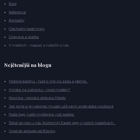
Blog
Reference
Kontakty
Obchodní podmínky
Doprava a platba
V médiích - napsali a natočili o nás
Nejčtenější na blogu
Historie batohu - hoď si mě na záda a jdeme...
Výroba na zakázku - nové modely?
Novinka - pánská aktovka Mikelo
Jak jsme si je nakonec museli ušít sami aneb doba roušková
Naše logo, naše myšlenka, náš podpis.
Štěstí se nosí u nás. Roztomilý Easter egg v našich kabelkách...
Úvod do aktovek od Blanky