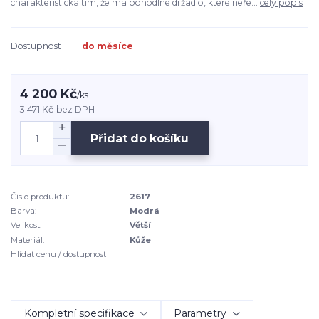
charakteristická tím, že má pohodlné držadlo, které neře...
celý popis
Dostupnost
do měsíce
4 200 Kč
/
ks
3 471 Kč
bez DPH
Přidat do košíku
Číslo produktu:
2617
Barva:
Modrá
Velikost:
Větší
Materiál:
Kůže
Hlídat cenu / dostupnost
Kompletní specifikace
Parametry