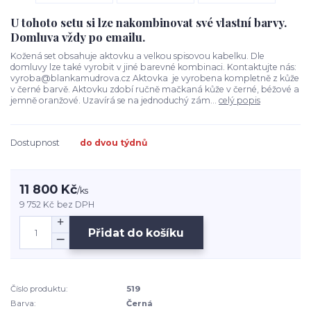
U tohoto setu si lze nakombinovat své vlastní barvy.
Domluva vždy po emailu.
Kožená set obsahuje aktovku a velkou spisovou kabelku. Dle
domluvy lze také vyrobit v jiné barevné kombinaci. Kontaktujte nás:
vyroba@blankamudrova.cz Aktovka je vyrobena kompletně z kůže
v černé barvě. Aktovku zdobí ručně mačkaná kůže v černé, béžové a
jemně oranžové. Uzavírá se na jednoduchý zám...
celý popis
Dostupnost
do dvou týdnů
11 800 Kč
/
ks
9 752 Kč
bez DPH
Přidat do košíku
Číslo produktu:
519
Barva:
Černá