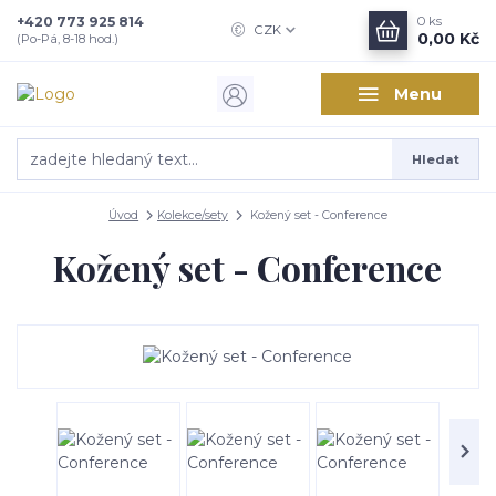
+420 773 925 814
0
ks
CZK
0,00 Kč
(Po-Pá, 8-18 hod.)
Menu
Hledat
Úvod
Kolekce/sety
Kožený set - Conference
Kožený set - Conference