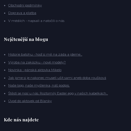
Obchodní podmínky
Doprava a platba
V médiích - napsali a natočili o nás
Nejčtenější na blogu
Historie batohu - hoď si mě na záda a jdeme...
Výroba na zakázku - nové modely?
Novinka - pánská aktovka Mikelo
Jak jsme si je nakonec museli ušít sami aneb doba roušková
Naše logo, naše myšlenka, náš podpis.
Štěstí se nosí u nás. Roztomilý Easter egg v našich kabelkách...
Úvod do aktovek od Blanky
Kde nás najdete