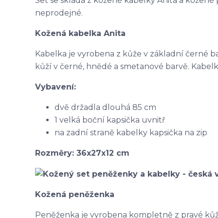
Set se skládá z kožené kabelky Anita a kožené
neprodejné.
Kožená kabelka Anita
Kabelka je vyrobena z kůže v základní černé 
kůží v černé, hnědé a smetanové barvě. Kabelk
Vybavení:
dvě držadla dlouhá 85 cm
1 velká boční kapsička uvnitř
na zadní straně kabelky kapsička na zip
Rozměry: 36x27x12 cm
Kožená peněženka
Peněženka je vyrobena kompletně z pravé kůže