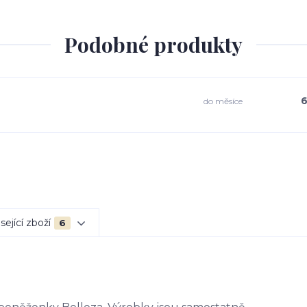
Podobné produkty
6
do měsíce
sející zboží
6