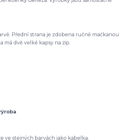
 peněženky Belleza. Výrobky jsou samostatně
barvě. Přední strana je zdobena ručně mačkanou
a má dvě velké kapsy na zip.
 ve stejných barvách jako kabelka.