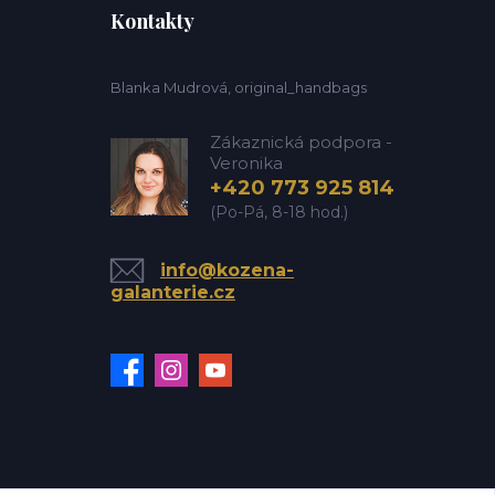
Kontakty
Blanka Mudrová, original_handbags
Zákaznická podpora -
Veronika
+420 773 925 814
(Po-Pá, 8-18 hod.)
info@kozena-
galanterie.cz