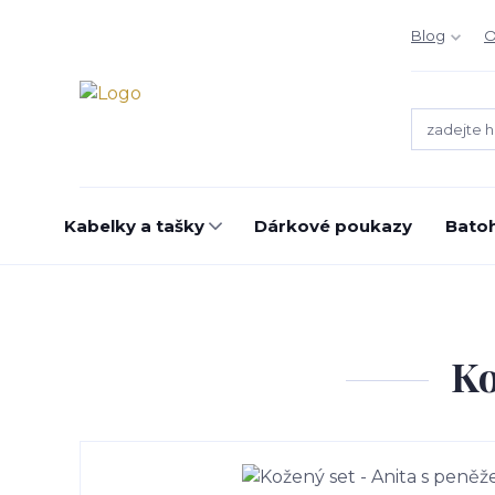
Blog
O
Kabelky a tašky
Dárkové poukazy
Bato
Ko