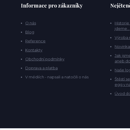
Informace pro zákazníky
Nejčteně
O nás
Historie
jdeme...
Blog
Výroba 
Reference
Novinka
Kontakty
Jak jsme
Obchodní podmínky
aneb do
Doprava a platba
Naše lo
V médiích - napsali a natočili o nás
Štěstí s
egg v na
Úvod do