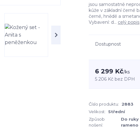
jsou samostatně neprod
kůže v základní černé 
černé, hnědé a smetano
Vybavení: d...
celý popis
Dostupnost
6 299 Kč
/
ks
5 206 Kč
bez DPH
Číslo produktu:
2883
Velikost:
Střední
Způsob
Do ruky 
nošení:
rameno