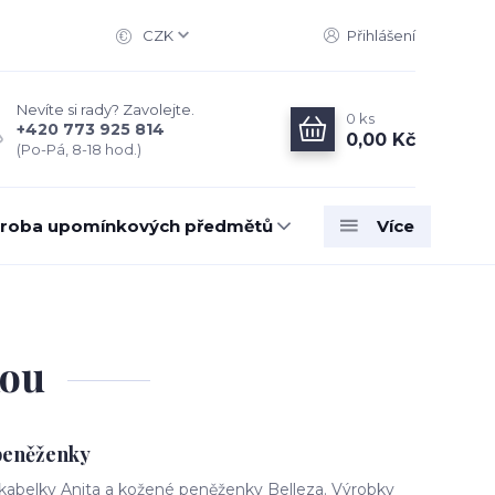
CZK
Přihlášení
Nevíte si rady? Zavolejte.
0
ks
+420 773 925 814
0,00 Kč
(Po-Pá, 8-18 hod.)
roba upomínkových předmětů
Více
kou
peněženky
 kabelky Anita a kožené peněženky Belleza. Výrobky