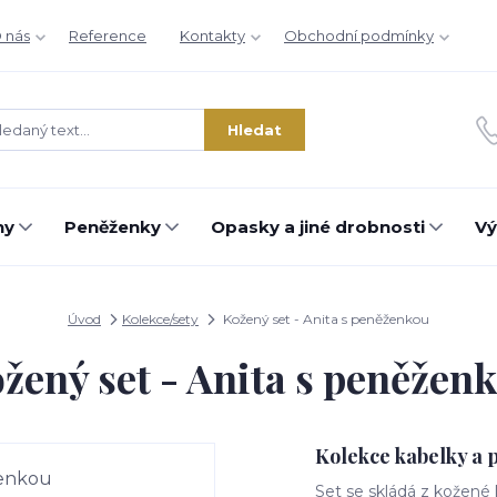
 nás
Reference
Kontakty
Obchodní podmínky
Hledat
hy
Peněženky
Opasky a jiné drobnosti
Vý
Úvod
Kolekce/sety
Kožený set - Anita s peněženkou
žený set - Anita s peněžen
Kolekce kabelky a 
Set se skládá z kožené