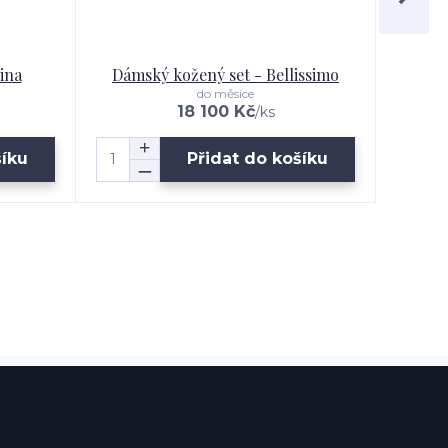
ina
Dámský kožený set - Bellissimo
Dá
do měsíce
18 100 Kč
/
ks
šíku
Přidat do košíku