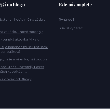
jší na blogu
Kde nás najdete
 batohu - hoď si mě na záda a
Rynárec 1
394 01 Rynárec
na zakázku - nové modely?
 - pánská aktovka Mikelo
 si je nakonec museli ušít sami
ba roušková
go, naše myšlenka, náš podpis.
e nosí u nás. Roztomilý Easter
šich kabelkách...
 aktovek od Blanky