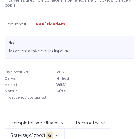
motivem slunečnic a pohledem z okna. Rozměry: 130x108 (cm)
celý
popis
Dostupnost
Není skladem
/
ks
Momentálně není k dispozici
Číslo produktu:
205
Barva:
Hnědá
Velikost:
Větší
Materiál:
Kůže
Hlídat cenu / dostupnost
Kompletní specifikace
Parametry
Související zboží
6