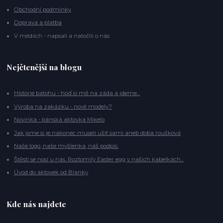
Obchodní podmínky
Doprava a platba
V médiích - napsali a natočili o nás
Nejčtenější na blogu
Historie batohu - hoď si mě na záda a jdeme...
Výroba na zakázku - nové modely?
Novinka - pánská aktovka Mikelo
Jak jsme si je nakonec museli ušít sami aneb doba roušková
Naše logo, naše myšlenka, náš podpis.
Štěstí se nosí u nás. Roztomilý Easter egg v našich kabelkách...
Úvod do aktovek od Blanky
Kde nás najdete