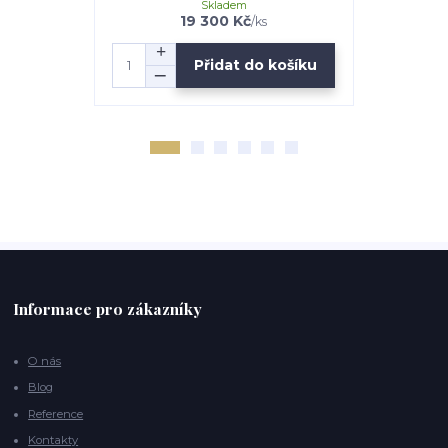
Skladem
19 300 Kč
1
/
ks
Přidat do košíku
Informace pro zákazníky
O nás
Blog
Reference
Kontakty