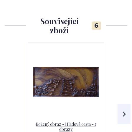
Související
6
zboží
Kožený obraz - Hladová cesta - 2
Kožen
obrazy