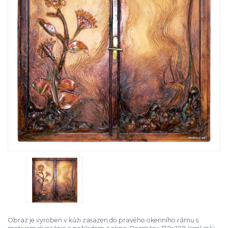
Obraz je vyroben v kůži zasazen do pravého okenního rámu s