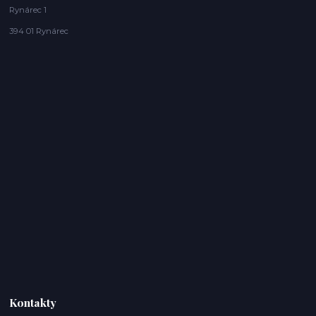
Rynárec 1
394 01 Rynárec
Kontakty