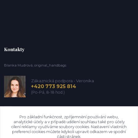
Kontakty
Blanka Mudrová, original_handbags
Zákaznická podpora - Veronika
+420 773 925 814
(Po-Pá, 8-18 hod.)
info@kozena-galanterie.cz
Pro základní funkčnost, zpříjemnění používání webu,
analytické účely a v případě udělení souhlasu také pro účely
cílení reklamy využíváme soubory cookies. Nastavení vlastních
preferencí cookies můžete kdykoli upravit odkazem ve spodní
části stránek.