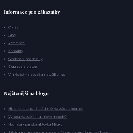
Informace pro zákazníky
O nás
Blog
Reference
Kontakty
Obchodní podmínky
Doprava a platba
V médiích - napsali a natočili o nás
Nejčtenější na blogu
Historie batohu - hoď si mě na záda a jdeme...
Výroba na zakázku - nové modely?
Novinka - pánská aktovka Mikelo
Jak jsme si je nakonec museli ušít sami aneb doba roušková