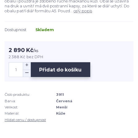
obalu i pouzdra je zdobeno ručně mačkanou kůží. Obal se uzavírá
na druk a uvnitř má dvě postranní kapsy, za které se diář uchytí. Do
obalu patří diář formátu A5. Pouzd...
celý popis
Dostupnost
Skladem
2 890 Kč
/
ks
2 388 Kč
bez DPH
Přidat do košíku
Číslo produktu:
3911
Barva:
Červená
Velikost:
Menší
Materiál:
Kůže
Hlídat cenu / dostupnost