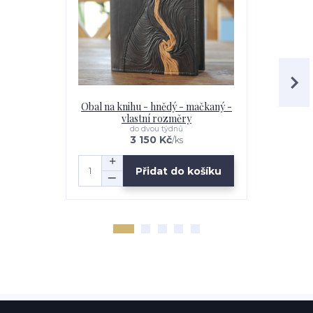
Obal na knihu - hnědý - mačkaný -
Obal na kn
vlastní rozměry
rovný 
do dvou týdnů
3 150 Kč
/
ks
Přidat do košíku