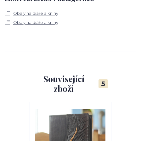
Obaly na diáře a knihy
Obaly na diáře a knihy
Související
5
zboží
Novinka