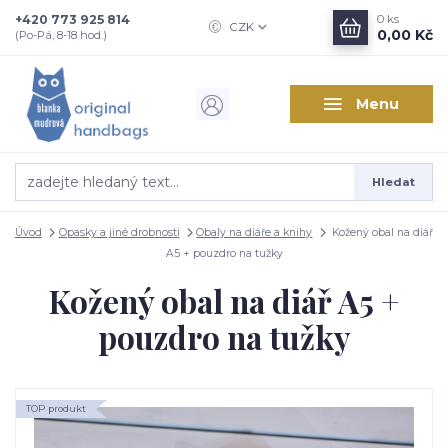
+420 773 925 814
0
ks
CZK
0,00 Kč
(Po-Pá, 8-18 hod.)
Menu
Hledat
Úvod
Opasky a jiné drobnosti
Obaly na diáře a knihy
Kožený obal na diář
A5 + pouzdro na tužky
Kožený obal na diář A5 +
pouzdro na tužky
TOP produkt