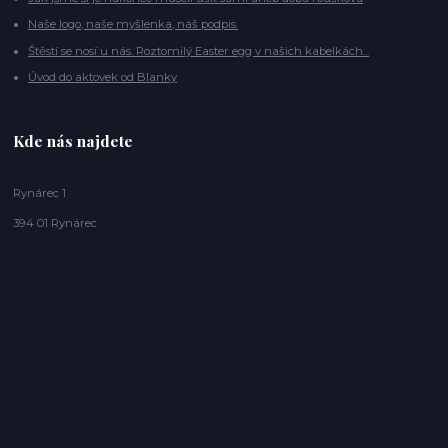
Naše logo, naše myšlenka, náš podpis.
Štěstí se nosí u nás. Roztomilý Easter egg v našich kabelkách...
Úvod do aktovek od Blanky
Kde nás najdete
Rynárec 1
394 01 Rynárec