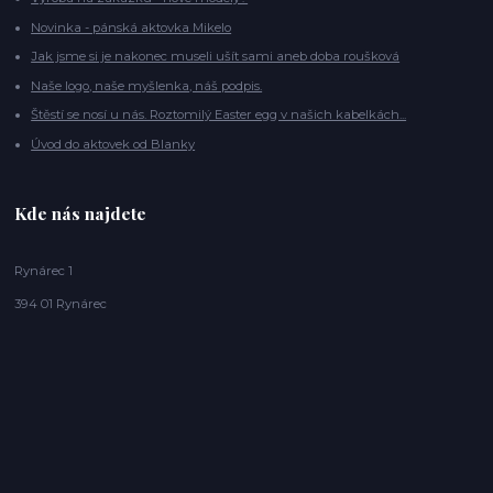
Novinka - pánská aktovka Mikelo
Jak jsme si je nakonec museli ušít sami aneb doba roušková
Naše logo, naše myšlenka, náš podpis.
Štěstí se nosí u nás. Roztomilý Easter egg v našich kabelkách...
Úvod do aktovek od Blanky
Kde nás najdete
Rynárec 1
394 01 Rynárec