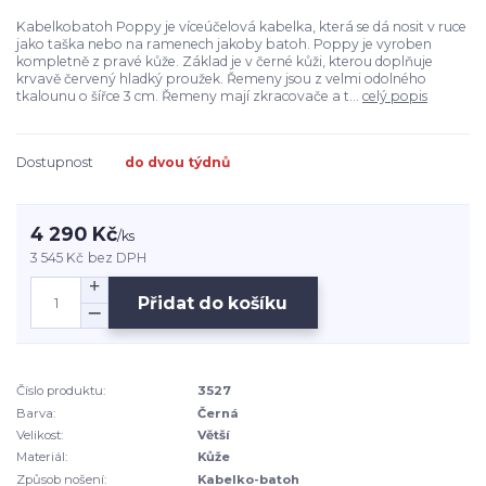
Kabelkobatoh Poppy je víceúčelová kabelka, která se dá nosit v ruce
jako taška nebo na ramenech jakoby batoh. Poppy je vyroben
kompletně z pravé kůže. Základ je v černé kůži, kterou doplňuje
krvavě červený hladký proužek. Řemeny jsou z velmi odolného
tkalounu o šířce 3 cm. Řemeny mají zkracovače a t...
celý popis
Dostupnost
do dvou týdnů
4 290 Kč
/
ks
3 545 Kč
bez DPH
Přidat do košíku
Číslo produktu:
3527
Barva:
Černá
Velikost:
Větší
Materiál:
Kůže
Způsob nošení:
Kabelko-batoh