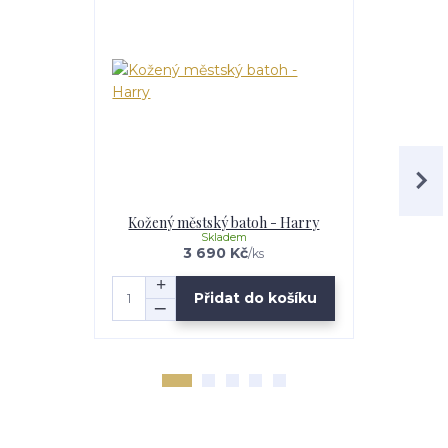
Kožený městský batoh - Harry
Kožený m
Skladem
3 690 Kč
/
ks
Přidat do košíku