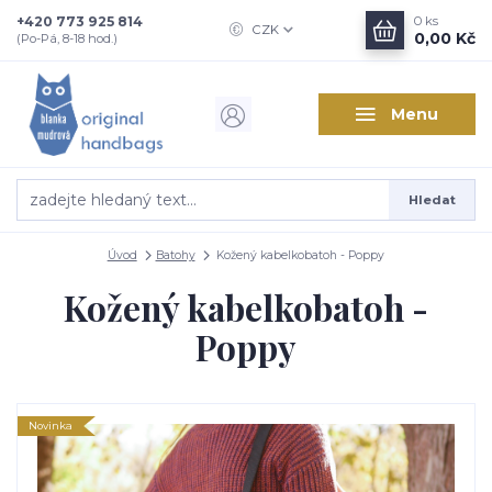
+420 773 925 814
0
ks
CZK
0,00 Kč
(Po-Pá, 8-18 hod.)
Menu
Hledat
Úvod
Batohy
Kožený kabelkobatoh - Poppy
Kožený kabelkobatoh -
Poppy
Novinka