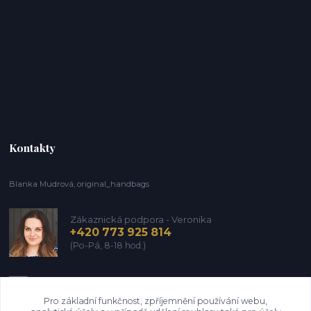
Kontakty
Blanka Mudrová, original_handbags
Zákaznická podpora - Veronika
+420 773 925 814
(Po-Pá, 8-18 hod.)
info@kozena-galanterie.cz
Pro základní funkčnost, zpříjemnění používání webu,