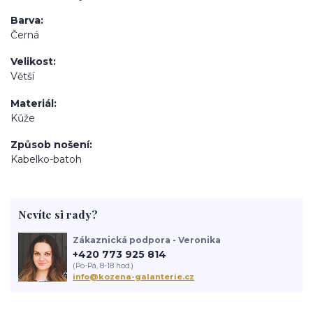
Barva
Černá
Velikost
Větší
Materiál
Kůže
Způsob nošení
Kabelko-batoh
Nevíte si rady?
Zákaznická podpora - Veronika
+420 773 925 814
(Po-Pá, 8-18 hod.)
info@kozena-galanterie.cz