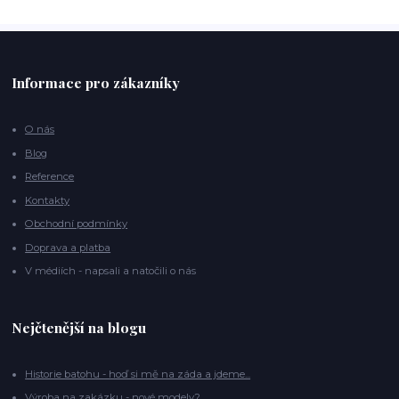
Informace pro zákazníky
O nás
Blog
Reference
Kontakty
Obchodní podmínky
Doprava a platba
V médiích - napsali a natočili o nás
Nejčtenější na blogu
Historie batohu - hoď si mě na záda a jdeme...
Výroba na zakázku - nové modely?