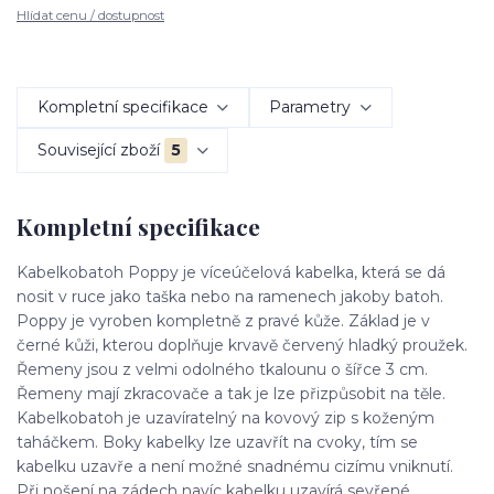
Hlídat cenu / dostupnost
Kompletní specifikace
Parametry
Související zboží
5
Kompletní specifikace
Kabelkobatoh Poppy je víceúčelová kabelka, která se dá
nosit v ruce jako taška nebo na ramenech jakoby batoh.
Poppy je vyroben kompletně z pravé kůže. Základ je v
černé kůži, kterou doplňuje krvavě červený hladký proužek.
Řemeny jsou z velmi odolného tkalounu o šířce 3 cm.
Řemeny mají zkracovače a tak je lze přizpůsobit na těle.
Kabelkobatoh je uzavíratelný na kovový zip s koženým
taháčkem. Boky kabelky lze uzavřít na cvoky, tím se
kabelku uzavře a není možné snadnému cizímu vniknutí.
Při nošení na zádech navíc kabelku uzavírá sevřené