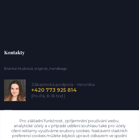
Kontakty
Blanka Mudrová, original_handbags
Zákaznická podpora - Veronika
+420 773 925 814
(Po-Pá, 8-18 hod.)
info@kozena-galanterie.cz
Pro základní funkčnost, zpříjemnění používání webu,
analytické účely a v případě udělení souhlasu také pro účely
cílení reklamy využíváme soubory cookies. Nastavení vlastních
preferencí cookies můžete kdykoli upravit odkazem ve spodní