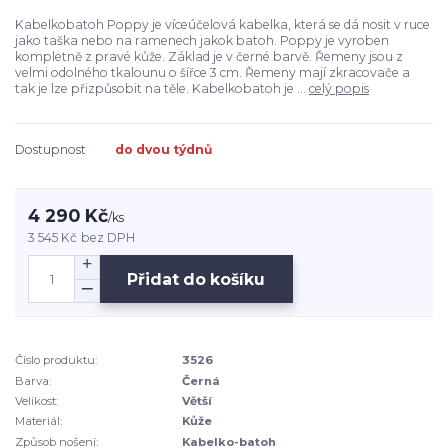
Kabelkobatoh Poppy je víceúčelová kabelka, která se dá nosit v ruce
jako taška nebo na ramenech jakok batoh. Poppy je vyroben
kompletně z pravé kůže. Základ je v černé barvě. Řemeny jsou z
velmi odolného tkalounu o šířce 3 cm. Řemeny mají zkracovače a
tak je lze přizpůsobit na těle. Kabelkobatoh je ...
celý popis
Dostupnost
do dvou týdnů
4 290 Kč
/
ks
3 545 Kč
bez DPH
Přidat do košíku
Číslo produktu:
3526
Barva:
Černá
Velikost:
Větší
Materiál:
Kůže
Způsob nošení:
Kabelko-batoh