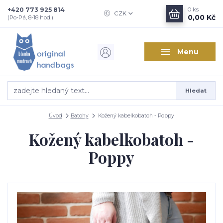
+420 773 925 814
0
ks
CZK
0,00 Kč
(Po-Pá, 8-18 hod.)
Menu
Hledat
Úvod
Batohy
Kožený kabelkobatoh - Poppy
Kožený kabelkobatoh -
Poppy