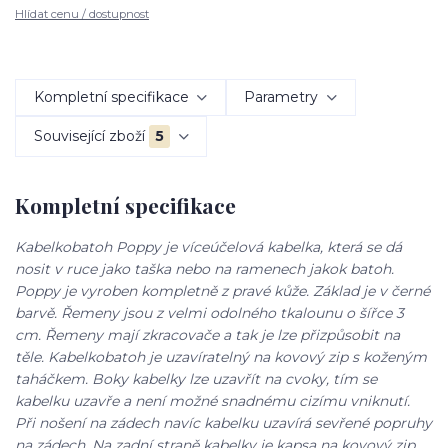
Hlídat cenu / dostupnost
Kompletní specifikace
Parametry
Související zboží
5
Kompletní specifikace
Kabelkobatoh Poppy je víceúčelová kabelka, která se dá
nosit v ruce jako taška nebo na ramenech jakok batoh.
Poppy je vyroben kompletně z pravé kůže. Základ je v černé
barvě. Řemeny jsou z velmi odolného tkalounu o šířce 3
cm. Řemeny mají zkracovače a tak je lze přizpůsobit na
těle. Kabelkobatoh je uzavíratelný na kovový zip s koženým
taháčkem. Boky kabelky lze uzavřít na cvoky, tím se
kabelku uzavře a není možné snadnému cizímu vniknutí.
Při nošení na zádech navíc kabelku uzavírá sevřené popruhy
na zádech. Na zadní straně kabelky je kapsa na kovový zip,