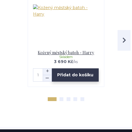
Kožený městský batoh - Harry
Kožený m
Skladem
3 690 Kč
/
ks
Přidat do košíku