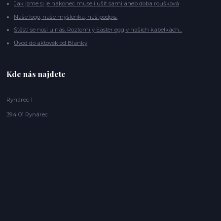
Jak jsme si je nakonec museli ušít sami aneb doba roušková
Naše logo, naše myšlenka, náš podpis.
Štěstí se nosí u nás. Roztomilý Easter egg v našich kabelkách...
Úvod do aktovek od Blanky
Kde nás najdete
Rynárec 1
394 01 Rynárec