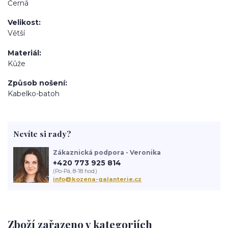
Černá
Velikost
Větší
Materiál
Kůže
Způsob nošení
Kabelko-batoh
Nevíte si rady?
Zákaznická podpora - Veronika
+420 773 925 814
(Po-Pá, 8-18 hod.)
info@kozena-galanterie.cz
Zboží zařazeno v kategoriích