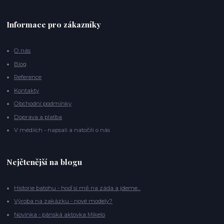
Informace pro zákazníky
O nás
Blog
Reference
Kontakty
Obchodní podmínky
Doprava a platba
V médiích - napsali a natočili o nás
Nejčtenější na blogu
Historie batohu - hoď si mě na záda a jdeme...
Výroba na zakázku - nové modely?
Novinka - pánská aktovka Mikelo